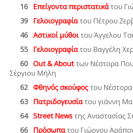
16
Επείγοντα περιστατικά
του Γι
39
Γελοιογραφία
του Πέτρου Ζερ
46
Aστικοί µύθοι
του Άγγελου Τσ
55
Γελοιογραφία
του Βαγγέλη 
60
Out & About
των Νέστορα Που
Σέργιου Μήλη
62
Φθηνός σκούφος
του Νέστορα
63
Πατριδογευσία
του γιάννη Μ
64
Street News
της Αναστασίας Σ
66
Πρόσωπα
του Γιώργου Αράπο