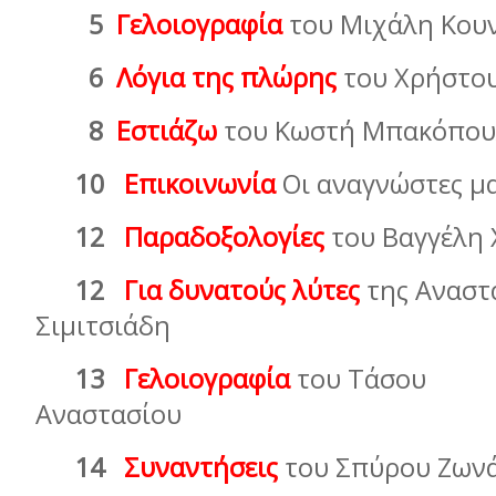
5
Γελοιογραφία
του Μιχάλη Κ
6
Λόγια της πλώρης
του Χρήστο
8
Εστιάζω
του Κωστή Μπακόπου
10
Επικοινωνία
Οι αναγνώστες µ
12
Παραδοξολογίες
του Βαγγέλη 
12
Για δυνατούς λύτες
της Αναστ
Σιµιτσιάδη
13
Γελοιογραφία
του Τάσου
Αναστασίου
14
Συναντήσεις
του Σπύρου Ζων