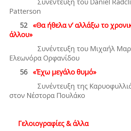
Συνέντευξη του Daniel Radcliffe
Patterson
52
«Θα ήθελα ν’ αλλάξω το χρονι
άλλου»
Συνέντευξη του Μιχαήλ Μαρµα
Ελεωνόρα Ορφανίδου
56
«Έχω µεγάλο θυµό»
Συνέντευξη της Καρυοφυλλιάς
στον Νέστορα Πουλάκο
Γελοιογραφίες & άλλα