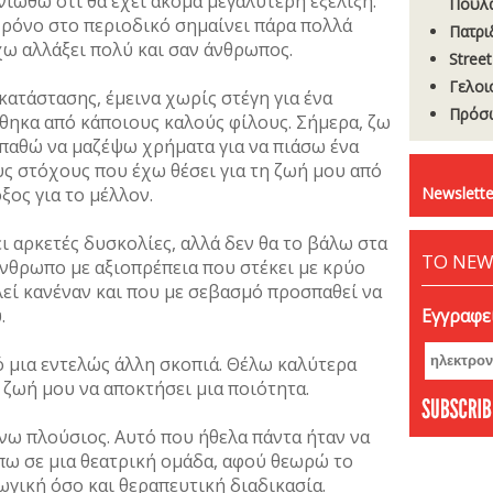
 νιώθω ότι θα έχει ακόμα μεγαλύτερη εξέλιξη.
Πουλ
 χρόνο στο περιοδικό σημαίνει πάρα πολλά
Πατρι
έχω αλλάξει πολύ και σαν άνθρωπος.
Stree
Γελοι
κατάστασης, έμεινα χωρίς στέγη για ένα
Πρόσ
θηκα από κάποιους καλούς φίλους. Σήμερα, ζω
σπαθώ να μαζέψω χρήματα για να πιάσω ένα
ους στόχους που έχω θέσει για τη ζωή μου από
οξος για το μέλλον.
Newslette
ι αρκετές δυσκολίες, αλλά δεν θα το βάλω στα
ΤΟ NEW
άνθρωπο με αξιοπρέπεια που στέκει με κρύο
χλεί κανέναν και που με σεβασμό προσπαθεί να
.
Εγγραφεί
 μια εντελώς άλλη σκοπιά. Θέλω καλύτερα
 ζωή μου να αποκτήσει μια ποιότητα.
ίνω πλούσιος. Αυτό που ήθελα πάντα ήταν να
πω σε μια θεατρική ομάδα, αφού θεωρώ το
γική όσο και θεραπευτική διαδικασία.