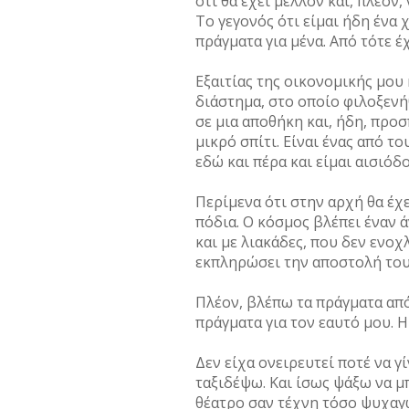
ότι θα έχει μέλλον και, πλέον,
Το γεγονός ότι είμαι ήδη ένα
πράγματα για μένα. Από τότε 
Εξαιτίας της οικονομικής μου 
διάστημα, στο οποίο φιλοξενή
σε μια αποθήκη και, ήδη, προ
μικρό σπίτι. Είναι ένας από τ
εδώ και πέρα και είμαι αισιόδ
Περίμενα ότι στην αρχή θα έχε
πόδια. Ο κόσμος βλέπει έναν 
και με λιακάδες, που δεν ενο
εκπληρώσει την αποστολή του
Πλέον, βλέπω τα πράγματα από
πράγματα για τον εαυτό μου. Η
Δεν είχα ονειρευτεί ποτέ να γ
ταξιδέψω. Και ίσως ψάξω να μ
θέατρο σαν τέχνη τόσο ψυχαγω