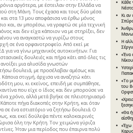
Κάθε 
χρόνια αργότερα, με έστειλαν στην Ελλάδα να
Νέστ
ππού στη Μάνη. Τους έχασα και τους δύο μέσα
Κι αν 
 και στα 13 μου αποφάσισα να έρθω μόνος
Σπύρ
ιο και, αν μπορέσω, να γραφτώ σε μία τεχνική
Άνθρω
νος και δεν είχα κάποιον να με στηρίξει, δεν
Μανω
ιμένου να αναγκαστώ να γυρίζω στους
Η αλλ
χή σε ένα ορφανοτροφείο. Από εκεί με
Σέργι
ΕΔ για να γίνω μηχανικός αυτοκινήτων. Για
«Ένα 
στασιακές δουλειές και πήρα κάτι από όλες τις
Νίκο
ε ανοίξει μια αλυσίδα γνωστών
Υστερ
τήσω δουλειά, με προσέλαβαν αμέσως και
Παπα
 Κάποια στιγμή, άρχισα να αναζητώ κάτι
«Το µ
δότη μου, κι εκείνος, επειδή με συμπάθησε,
του Β
καντίνα που είχε ο ίδιος και δεν μπορούσε να
Ορφα
 ένα χρόνο, αλλά μετά βγήκε σε πλειστηριασμό
«Χρει
 Κάποτε πήγα διακοπές στην Κρήτη, και όταν
ξεσηκ
α σε ένα εστιατόριο να ζητήσω δουλειά. Ο
«Θα ή
ως, και εκεί δούλεψα πέντε καλοκαιρινές
αίσθη
ώρισα όλη την Κρήτη. Τον χειμώνα γύριζα
«Έχω 
ντίνες. Ήταν μια περίοδος που έπαιρνα πολύ
Καρυο