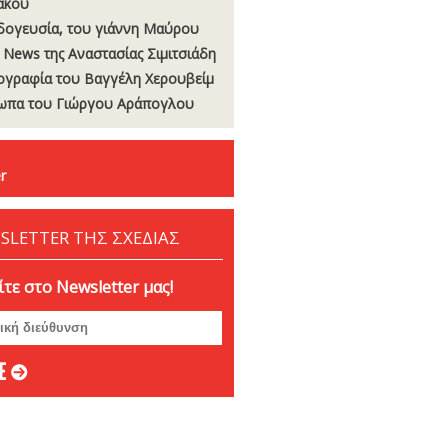
άκου
δογευσία, του γιάννη Μαύρου
t News της Αναστασίας Σιµιτσιάδη
ογραφία του Βαγγέλη Χερουβείµ
ωπα του Γιώργου Αράπογλου
r
SLETTER ΤΗΣ ΣΧΕΔΙΑΣ
τε στο Newsletter μας!