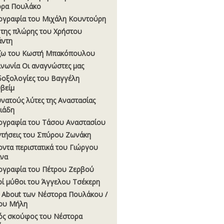
ορα Πουλάκο
ογραφία του Μιχάλη Κουντούρη
 της πλώρης του Χρήστου
άντη
ζω του Κωστή Μπακόπουλου
ινωνία Οι αναγνώστες µας
οξολογίες του Βαγγέλη
βείµ
υνατούς λύτες της Αναστασίας
σιάδη
ογραφία του Τάσου Αναστασίου
τήσεις του Σπύρου Ζωνάκη
οντα περιστατικά του Γιώργου
να
ογραφία του Πέτρου Ζερβού
οί µύθοι του Άγγελου Τσέκερη
 About των Νέστορα Πουλάκου /
ου Μήλη
ς σκούφος του Νέστορα