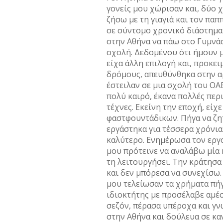
γονείς μου χώρισαν και, δύο 
ζήσω με τη γιαγιά και τον πα
σε σύντομο χρονικό διάστημα
στην Αθήνα να πάω στο Γυμνάσ
σχολή. Δεδομένου ότι ήμουν μό
είχα άλλη επιλογή και, προκε
δρόμους, απευθύνθηκα στην αρ
έστειλαν σε μια σχολή του ΟΑ
πολύ καιρό, έκανα πολλές περι
τέχνες. Εκείνη την εποχή, είχ
φαστφουντάδικων. Πήγα να ζη
εργάστηκα για τέσσερα χρόνια.
καλύτερο. Ενημέρωσα τον εργο
μου πρότεινε να αναλάβω μία 
τη λειτουργήσει. Την κράτησα
και δεν μπόρεσα να συνεχίσω.
μου τελείωσαν τα χρήματα πήγ
ιδιοκτήτης με προσέλαβε αμέσ
σεζόν, πέρασα υπέροχα και γν
στην Αθήνα και δούλευα σε κα