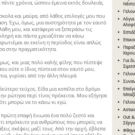
 πέντε χρόνια, ώσπου έμεινα εκτός δουλειάς.
Νέστ
Γελοι
σκολα και μαύρα, από λάθος επιλογές μου που
Λόγια
ση. Έχω, όμως, μια αυστηρότητα με τον εαυτό
Αλεφ
λάθη μου, και κατάφερα να ξεπεράσω τις
Εστιά
κληρή και πάντα χρειαζόταν να κάνω
Επικο
αρωτιέμαι αν εκείνη η περίοδος είναι απλώς
Παραδ
ησα στην πραγματικότητα.
Χερου
Για δ
όμως, και μιας πολύ καλής φίλης που πίστεψε
Σιµιτ
που ούτε ο ίδιος πίστευα στον εαυτό μου,
Γελοι
πια, γυρίσει από την άλλη πλευρά.
Συναν
δεύτερο τεύχος. Είδα μια κοπέλα στο δρόμο
Επείγ
Μπαζί
την ρώτησα περί τίνος πρόκειται. Μου εξήγησε
 ότι μπορώ να το κάνω κι εγώ.
Γελοι
Aστικ
ν πρώτη επαφή ένιωσα ένα πολύ ζεστό και
Out &
τι επρόκειτο για ανθρώπους που μπορείς να
Σέργι
ξεις σκέψεις μαζί τους. Από την αρχή, έβλεπα
Φθηνό