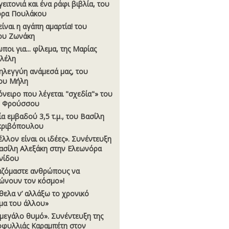
γειτονιά και ένα ράφι βιβλία, του
ορα Πουλάκου
είναι η αγάπη αµαρτία! του
ου Ζωνάκη
ποι για... φίλεµα, της Μαρίας
λέλη
ηλεγγύη ανάµεσά µας, του
ου Μήλη
όνειρο που λέγεται "σχεδία"» του
υ Φρούσσου
ία εµβαδού 3,5 τ.µ., του Βασίλη
κριβόπουλου
έλλον είναι οι ιδέες». Συνέντευξη
ασίλη Αλεξάκη στην Ελεωνόρα
νίδου
αζόµαστε ανθρώπους να
ώνουν τον κόσµο»!
θελα ν’ αλλάξω το χρονικό
µα του άλλου»
µεγάλο θυµό». Συνέντευξη της
φυλλιάς Καραµπέτη στον