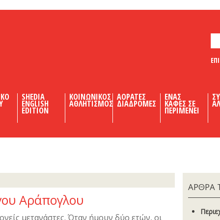
ΕΠ
ΙΚΟ
SHEDIA
ΚΟΙΝΩΝΙΚΟΣ
ΑΟΡΑΤΕΣ
ΕΝΑΣ
Σ
Υ
ENGLISH
ΑΘΛΗΤΙΣΜΟΣ
ΔΙΑΔΡΟΜΕΣ
ΚΑΦΕΣ ΣΕ
ΑΛ
EDITION
ΠΕΡΙΜΕΝΕΙ
ΑΡΘΡΑ 
γου Αράπογλου
Περιε
ονείς μετανάστες. Όταν ήμουν δύο ετών, οι