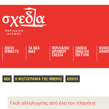
Shedia
ΠΟΙΟΙ
ΤΑ ΝΕΑ
ΠΕΡΙΟΔΙΚΟ
SHEDIA
ΚΟΙΝ
ΕΙΜΑΣΤΕ
ΜΑΣ
ΔΡΟΜΟΥ
ENGLISH
ΑΘΛΗ
ΣΧΕΔΙΑ
EDITION
ΝΕΑ
Η ΦΩΤΟΓΡΑΦΙΑ ΤΗΣ ΗΜΕΡΑΣ
VIDEOS
Γκολ αλληλεγγύης από όλο τον πλανήτη!