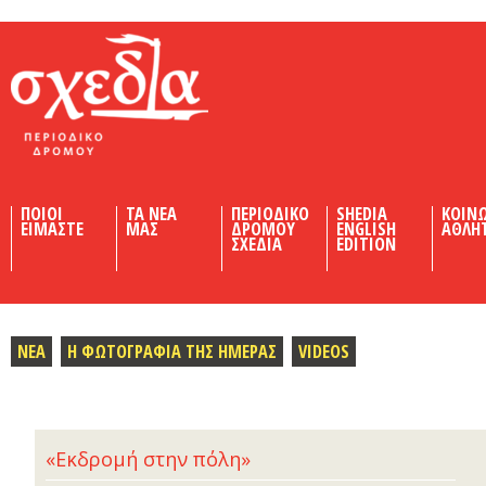
Shedia
ΠΟΙΟΙ
ΤΑ ΝΕΑ
ΠΕΡΙΟΔΙΚΟ
SHEDIA
ΚΟΙΝ
ΕΙΜΑΣΤΕ
ΜΑΣ
ΔΡΟΜΟΥ
ENGLISH
ΑΘΛΗ
ΣΧΕΔΙΑ
EDITION
ΝΕΑ
Η ΦΩΤΟΓΡΑΦΙΑ ΤΗΣ ΗΜΕΡΑΣ
VIDEOS
«Εκδρομή στην πόλη»