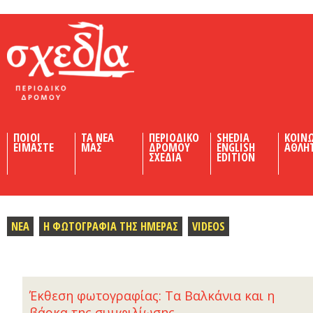
Shedia
ΠΟΙΟΙ
ΤΑ ΝΕΑ
ΠΕΡΙΟΔΙΚΟ
SHEDIA
ΚΟΙΝ
ΕΙΜΑΣΤΕ
ΜΑΣ
ΔΡΟΜΟΥ
ENGLISH
ΑΘΛΗ
ΣΧΕΔΙΑ
EDITION
ΝΕΑ
Η ΦΩΤΟΓΡΑΦΙΑ ΤΗΣ ΗΜΕΡΑΣ
VIDEOS
Έκθεση φωτογραφίας: Τα Βαλκάνια και η
βάρκα της συμφιλίωσης