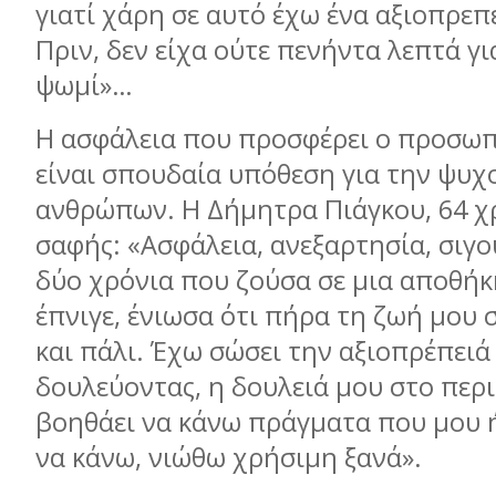
γιατί χάρη σε αυτό έχω ένα αξιοπρεπ
Πριν, δεν είχα ούτε πενήντα λεπτά γ
ψωµί»…
Η ασφάλεια που προσφέρει ο προσωπ
είναι σπουδαία υπόθεση για την ψυχ
ανθρώπων. Η Δήµητρα Πιάγκου, 64 χρ
σαφής: «Ασφάλεια, ανεξαρτησία, σιγ
δύο χρόνια που ζούσα σε µια αποθήκ
έπνιγε, ένιωσα ότι πήρα τη ζωή µου 
και πάλι. Έχω σώσει την αξιοπρέπειά
δουλεύοντας, η δουλειά µου στο περι
βοηθάει να κάνω πράγµατα που µου 
να κάνω, νιώθω χρήσιµη ξανά».