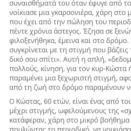
συναισθήµατά του όταν έφυγε από το
νοίκιασε µια γκαρσονιέρα, χάρη στο 
που έχει από την πώληση του περιο
πέντε χρόνια άστεγος. Έζησα σε ξενώ
φιλοξενήθηκα, έµεινα και στο δρόµο.
συγκρίνεται µε τη στιγµή που βάζεις 
δικό σου σπίτι». Αυτή η απλή, «δεδοµ
πολλούς, κίνηση, για τον κυρ-Κώστα 
παραµένει µια ξεχωριστή στιγµή, αφ
από τη ζωή στο δρόµο παραµένουν ν
Ο Κώστας, 60 ετών, είναι ένας από το
µέχρι στιγµής, ωφελούµενους της «σ
κατάφεραν, χάρη στο µικρό βοήθηµα
πουλώντας το περιοδικό, να νοικιάσο