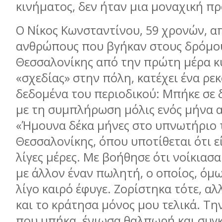
κινήµατος, δεν ήταν µια µοναχική π
Ο Νίκος Κωνσταντίνου, 59 χρονών, α
ανθρώπους που βγήκαν στους δρόµο
Θεσσαλονίκης από την πρώτη µέρα κ
«σχεδίας» στην πόλη, κατέχει ένα ρεκ
δεδοµένα του περιοδικού: Μπήκε σε δ
µε τη συµπλήρωση µόλις ενός µήνα 
«Ήµουνα δέκα µήνες στο υπνωτήριο
Θεσσαλονίκης, όπου υποτίθεται ότι εί
λίγες µέρες. Με βοήθησε ότι νοίκιασα
µε άλλον έναν πωλητή, ο οποίος, όµω
λίγο καιρό έφυγε. Ζορίστηκα τότε, α
και το κράτησα µόνος µου τελικά. Τ
που µπήκα, ένιωσα θαλπωρή και συγ