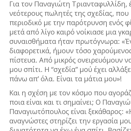
Για τον Παναγιώτη Τριανταφυλλίδη, 
νεότερους πωλητές της σχεδίας, που
περιοδικό µε την παρότρυνση ενός φ
µετά από λίγο καιρό νοίκιασε µια γκα
συναισθήµατα ήταν πρωτόγνωρα: «Έ
διαφορετικά, ήµουν τόσο χαρούµενος
πίστευα. Από µικρός ονειρευόµουν να
µου σπίτι. Η “σχεδία” µού έχει αλλάξε
πάνω απ’ όλα. Είναι τα µάτια µου»!
Και η σχέση µε τον κόσµο που αγοράζ
ποια είναι και τι σηµαίνει; Ο Παναγι
Παναγιωτόπουλος είναι ξεκάθαρος: «
αναγνώστες στηρίζει την εργασία µου
δυνατότητα να έχω ένα σπίτι. Βασίζε