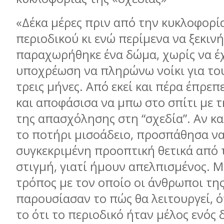
«Δέκα µέρες πριν από την κυκλοφορί
περιοδικού κι ενώ περίµενα να ξεκιν
παραχωρήθηκε ένα δώµα, χωρίς να έ
υποχρέωση να πληρώνω νοίκι για το
τρεις µήνες. Από εκεί και πέρα έπρε
και αποφάσισα να µπω στο σπίτι µε 
της απασχόλησης στη “σχεδία”. Αν κα
το ποτήρι µισοάδειο, προσπάθησα να
συγκεκριµένη προοπτική θετικά από
στιγµή, γιατί ήµουν απελπισµένος. Μ
τρόπος µε τον οποίο οι άνθρωποι της
παρουσίασαν το πώς θα λειτουργεί, ό
το ότι το περιοδικό ήταν µέλος ενός 