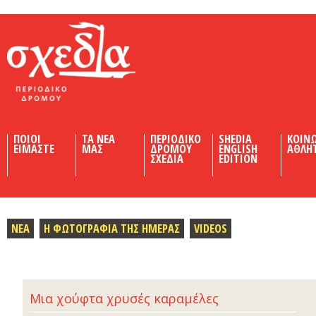
Shedia
ΠΟΙΟΙ
ΤΑ ΝΕΑ
ΠΕΡΙΟΔΙΚΟ
SHEDIA
ΚΟΙΝ
ΕΙΜΑΣΤΕ
ΜΑΣ
ΔΡΟΜΟΥ
ENGLISH
ΑΘΛΗ
ΣΧΕΔΙΑ
EDITION
ΝΕΑ
Η ΦΩΤΟΓΡΑΦΙΑ ΤΗΣ ΗΜΕΡΑΣ
VIDEOS
Μια χούφτα χρυσές καραμέλες