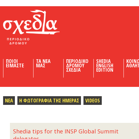
Shedia
ΠΟΙΟΙ
ΤΑ ΝΕΑ
ΠΕΡΙΟΔΙΚΟ
SHEDIA
ΚΟΙΝ
ΕΙΜΑΣΤΕ
ΜΑΣ
ΔΡΟΜΟΥ
ENGLISH
ΑΘΛΗ
ΣΧΕΔΙΑ
EDITION
ΝΕΑ
Η ΦΩΤΟΓΡΑΦΙΑ ΤΗΣ ΗΜΕΡΑΣ
VIDEOS
Shedia tips for the INSP Global Summit
delegates