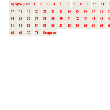
Προηγούμενο
1
2
3
4
5
6
7
8
9
10
11
17
18
19
20
21
22
23
24
25
26
27
28
2
34
35
36
37
38
39
40
41
42
43
44
45
4
51
52
53
54
55
56
57
58
59
60
61
62
6
68
69
70
71
Επόμενο