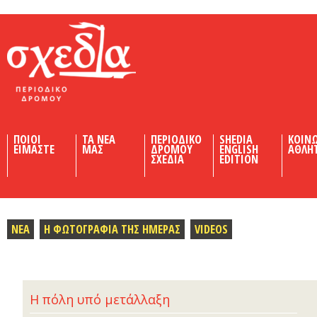
Shedia
ΠΟΙΟΙ
ΤΑ ΝΕΑ
ΠΕΡΙΟΔΙΚΟ
SHEDIA
ΚΟΙΝ
ΕΙΜΑΣΤΕ
ΜΑΣ
ΔΡΟΜΟΥ
ENGLISH
ΑΘΛΗ
ΣΧΕΔΙΑ
EDITION
ΝΕΑ
Η ΦΩΤΟΓΡΑΦΙΑ ΤΗΣ ΗΜΕΡΑΣ
VIDEOS
Η πόλη υπό μετάλλαξη