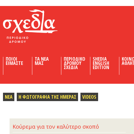
Shedia
ΠΟΙΟΙ
ΤΑ ΝΕΑ
ΠΕΡΙΟΔΙΚΟ
SHEDIA
ΚΟΙΝ
ΕΙΜΑΣΤΕ
ΜΑΣ
ΔΡΟΜΟΥ
ENGLISH
ΑΘΛΗ
ΣΧΕΔΙΑ
EDITION
ΝΕΑ
Η ΦΩΤΟΓΡΑΦΙΑ ΤΗΣ ΗΜΕΡΑΣ
VIDEOS
Κούρεμα για τον καλύτερο σκοπό