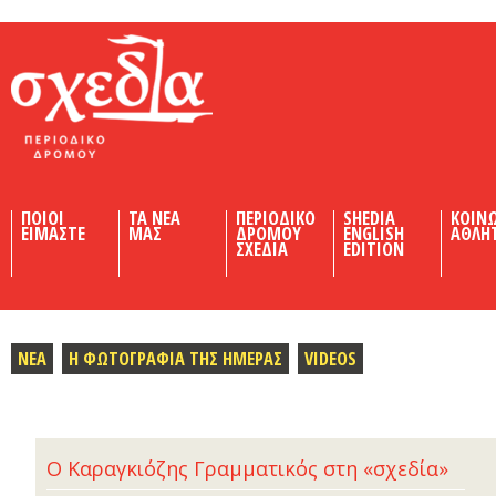
Shedia
ΠΟΙΟΙ
ΤΑ ΝΕΑ
ΠΕΡΙΟΔΙΚΟ
SHEDIA
ΚΟΙΝ
ΕΙΜΑΣΤΕ
ΜΑΣ
ΔΡΟΜΟΥ
ENGLISH
ΑΘΛΗ
ΣΧΕΔΙΑ
EDITION
ΝΕΑ
Η ΦΩΤΟΓΡΑΦΙΑ ΤΗΣ ΗΜΕΡΑΣ
VIDEOS
Ο Καραγκιόζης Γραμματικός στη «σχεδία»