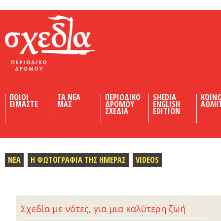
Shedia
ΠΟΙΟΙ
ΤΑ ΝΕΑ
ΠΕΡΙΟΔΙΚΟ
SHEDIA
ΚΟΙΝ
ΕΙΜΑΣΤΕ
ΜΑΣ
ΔΡΟΜΟΥ
ENGLISH
ΑΘΛΗ
ΣΧΕΔΙΑ
EDITION
ΝΕΑ
Η ΦΩΤΟΓΡΑΦΙΑ ΤΗΣ ΗΜΕΡΑΣ
VIDEOS
Σχεδία με νότες, για μια καλύτερη ζωή