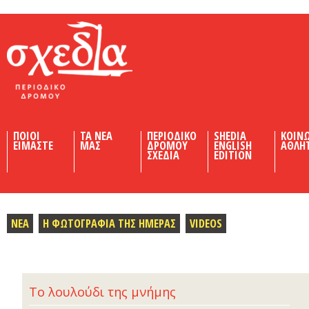
Shedia
ΠΟΙΟΙ
ΤΑ ΝΕΑ
ΠΕΡΙΟΔΙΚΟ
SHEDIA
ΚΟΙΝ
ΕΙΜΑΣΤΕ
ΜΑΣ
ΔΡΟΜΟΥ
ENGLISH
ΑΘΛΗ
ΣΧΕΔΙΑ
EDITION
ΝΕΑ
Η ΦΩΤΟΓΡΑΦΙΑ ΤΗΣ ΗΜΕΡΑΣ
VIDEOS
Το λουλούδι της μνήμης