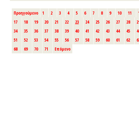
Προηγούμενο
1
2
3
4
5
6
7
8
9
10
11
17
18
19
20
21
22
23
24
25
26
27
28
2
34
35
36
37
38
39
40
41
42
43
44
45
4
51
52
53
54
55
56
57
58
59
60
61
62
6
68
69
70
71
Επόμενο