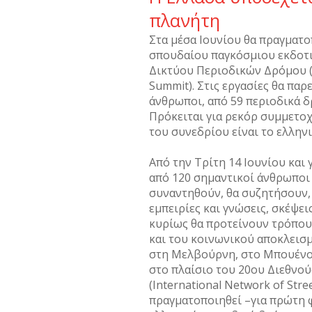
πλανήτη
Στα μέσα Ιουνίου θα πραγματο
σπουδαίου παγκόσμιου εκδοτι
Δικτύου Περιοδικών Δρόμου (I
Summit). Στις εργασίες θα πα
άνθρωποι, από 59 περιοδικά δρ
Πρόκειται για ρεκόρ συμμετοχ
του συνεδρίου είναι το ελλην
Από την Τρίτη 14 Ιουνίου και γ
από 120 σημαντικοί άνθρωποι 
συναντηθούν, θα συζητήσουν, 
εμπειρίες και γνώσεις, σκέψε
κυρίως θα προτείνουν τρόπους
και του κοινωνικού αποκλεισμ
στη Μελβούρνη, στο Μπουένος
στο πλαίσιο του 20ου Διεθνο
(International Network of Stre
πραγματοποιηθεί –για πρώτη 