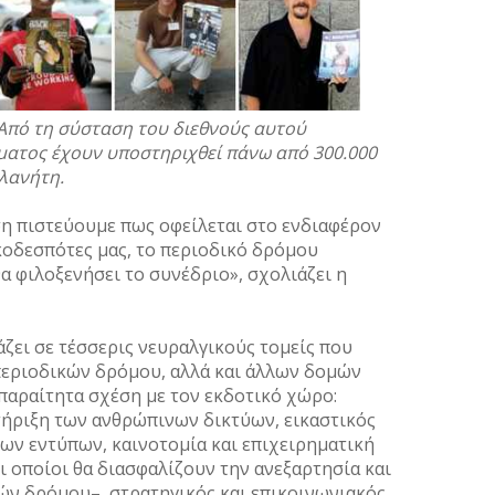
Σεπτέ
Αύγου
Ιούλι
Ιούνι
Μάιος
Από τη σύσταση του διεθνούς αυτού
Απρίλ
ήματος έχουν υποστηριχθεί πάνω από 300.000
Μάρτι
πλανήτη.
Φεβρο
ση πιστεύουμε πως οφείλεται στο ενδιαφέρον
Ιανου
κοδεσπότες μας, το περιοδικό δρόμου
Δεκέμ
θα φιλοξενήσει το συνέδριο», σχολιάζει η
Νοέμβ
Οκτώβ
Σεπτέ
άζει σε τέσσερις νευραλγικούς τομείς που
Αύγου
εριοδικών δρόμου, αλλά και άλλων δομών
Ιούλι
παραίτητα σχέση με τον εκδοτικό χώρο:
τήριξη των ανθρώπινων δικτύων, εικαστικός
Ιούνι
ων εντύπων, καινοτομία και επιχειρηματική
Μάιος
 οποίοι θα διασφαλίζουν την ανεξαρτησία και
Απρίλ
ών δρόμου–, στρατηγικός και επικοινωνιακός