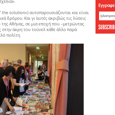
σχεδία».
Εγγραφεί
Νοέμβ
Οκτώβ
f the solution») αυτοπαρουσιάζονται και είναι
ά δρόμου. Και γι΄ αυτές ακριβώς τις λύσεις
Σεπτέ
 της Αθήνας, σε μια εποχή που –μετρώντας
Αύγου
ς στην άκρη του τούνελ κάθε άλλο παρά
Ιούνι
πλό πολίτη.
Μάιος
Απρίλ
Φεβρο
Ιανου
Δεκέμ
Νοέμβ
Οκτώβ
Σεπτέ
Αύγου
Ιούλι
Ιούνι
Μάιος
Απρίλ