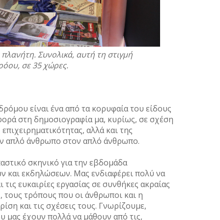
Μάρτι
Φεβρο
Ιανου
Δεκέμ
 πλανήτη. Συνολικά, αυτή τη στιγμή
Νοέμβ
όου, σε 35 χώρες.
Οκτώβ
Σεπτέ
Αύγου
ρόμου είναι ένα από τα κορυφαία του είδους
Ιούλι
φορά στη δημοσιογραφία μα, κυρίως, σε σχέση
Ιούλι
 επιχειρηματικότητας, αλλά και της
Μάιος
ον απλό άνθρωπο στον απλό άνθρωπο.
Απρίλ
Μάρτι
αστικό σκηνικό για την εβδομάδα
Φεβρο
ων και εκδηλώσεων. Μας ενδιαφέρει πολύ να
Ιανου
ι τις ευκαιρίες εργασίας σε συνθήκες ακραίας
 τους τρόπους που οι άνθρωποι και η
Δεκέμ
ρίση και τις σχέσεις τους. Γνωρίζουμε,
Νοέμβ
ου μας έχουν πολλά να μάθουν από τις,
Οκτώβ