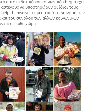
Μάρτι
στό αυτό εκδοτικό και κοινωνικό κίνημα έχει
Φεβρο
 αστέγους να υποστηρίξουν οι ίδιοι τους
 help themselves»), μέσα από τη διανομή των
Ιανου
 και του συνόλου των άλλων κοινωνικών
Δεκέμ
ται σε κάθε χώρα.
Νοέμβ
Οκτώβ
Σεπτέ
Αύγου
Ιούλι
Ιούνι
Μάιος
Απρίλ
Μάρτι
Φεβρο
Ιανου
Δεκέμ
Νοέμβ
Οκτώβ