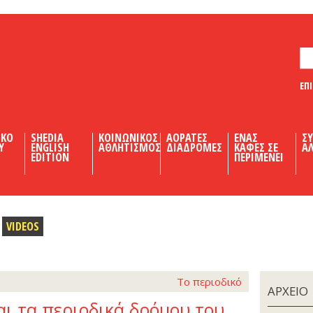
ΕΠ
ΙΚΟ
SHEDIA
ΚΟΙΝΩΝΙΚΟΣ
ΑΟΡΑΤΕΣ
ΕΝΑΣ
Σ
Υ
ENGLISH
ΑΘΛΗΤΙΣΜΟΣ
ΔΙΑΔΡΟΜΕΣ
ΚΑΦΕΣ ΣΕ
ΑΛ
EDITION
ΠΕΡΙΜΕΝΕΙ
VIDEOS
Το περιοδικό
ΑΡΧΕΙΟ
ι τα περιοδικά δρόμου του