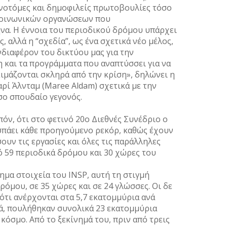
ινοτόμες και δημοφιλείς πρωτοβουλίες τόσο
Σεπτέ
 κοινωνικών οργανώσεων που
Αύγου
να. Η έννοια του περιοδικού δρόμου υπάρχει
Ιούλι
, αλλά η “σχεδία”, ως ένα σχετικά νέο μέλος,
Ιούνι
νδιαφέρον του δικτύου μας για την
 και τα προγράμματα που αναπτύσσει για να
Απρίλ
ιμάζονται σκληρά από την κρίση», δηλώνει η
Μάρτι
αρί Άλνταμ (Maree Aldam) σχετικά με την
Φεβρο
όσο σπουδαίο γεγονός.
Ιανου
Δεκέμ
πόν, ότι στο φετινό 20ο Διεθνές Συνέδριο ο
Νοέμβ
πάει κάθε προηγούμενο ρεκόρ, καθώς έχουν
Οκτώβ
ουν τις εργασίες και όλες τις παράλληλες
 59 περιοδικά δρόμου και 30 χώρες του
Σεπτέ
Αύγου
ημα στοιχεία του INSP, αυτή τη στιγμή
Ιούλι
όμου, σε 35 χώρες και σε 24 γλώσσες. Οι δε
Ιούνι
ότι ανέρχονται στα 5,7 εκατομμύρια ανά
Μάιος
ά, πουλήθηκαν συνολικά 23 εκατομμύρια
Απρίλ
κόσμο. Από το ξεκίνημά του, πριν από τρεις