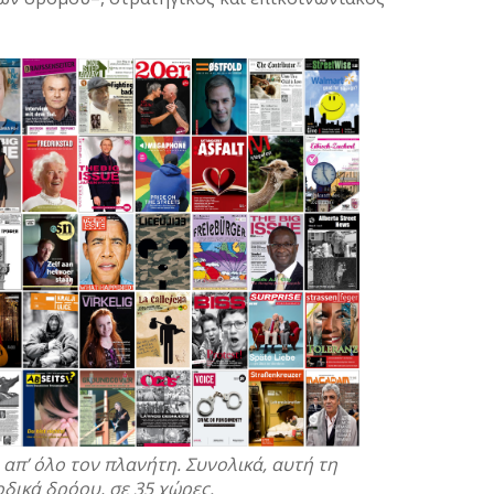
Μάρτι
Φεβρο
Ιανου
Δεκέμ
Νοέμβ
Οκτώβ
Σεπτέ
Αύγου
Ιούλι
Ιούνι
Μάιος
Απρίλ
Μάρτι
Φεβρο
Ιανου
Δεκέμ
Νοέμβ
π’ όλο τον πλανήτη. Συνολικά, αυτή τη
Σεπτέ
δικά δρόου, σε 35 χώρες.