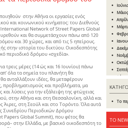
Ιούνι
Μάιος
ποιηθούν στην Αθήνα οι εργασίες ενός
Απρίλ
κού και κοινωνικού κινήματος: του Διεθνούς
Μάρτι
nternational Network of Street Papers Global
Φεβρο
ρευρεθούν και θα συμμετάσχουν πάνω από 120
όμου και 30 χώρες, και από τις 5 ηπείρους.
Ιανου
ής στην ιστορία του δικτύου. Οικοδεσπότης
Δεκέμ
ικό περιοδικό δρόμου «σχεδία».
Νοέμβ
Οκτώβ
ια τρεις μέρες (14 ώς και 16 Ιουνίου) πάνω
Σεπτέ
απ’ όλα τα σημεία του πλανήτη θα
Αύγου
θα ανταλλάξουν ιδέες, θα μεταφέρουν
Ιούνι
ις, προβληματισμούς και προβλήματα, μα
ΚΑΤΗΓΟ
Μάιος
 και λύσεις για την εξάλειψη της φτώχειας
ού, στην Αθήνα και στη Θεσσαλονίκη, αλλά και
Απρίλ
Το πε
 Άιρες, στη Σεούλ και στο Τορόντο. Όλα αυτά
Μάρτι
ύς Συνεδρίου Περιοδικών Δρόμου
Φεβρο
et Papers Global Summit), που φέτος θα
ΤΟ NEW
Ιανου
φορά– στην Ελλάδα, με βασικό οικοδεσπότη το
Δεκέμ