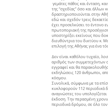
γεμάτες πάθος και ένταση, κα
της “σχεδίας” όσο και άλλων
δραστηριοποιούνται στην Αθή
εδώ και σχεδόν τρεις δεκαετίες
έχει προσελκύσει το έντονο ε
πρωτοποριακή της προσέγγιση
υποστηρίξει εκείνους που δοκ
διευθύντρια του δικτύου κ. Μ
επιλογή της Αθήνας για ένα τ
Δεν είναι καθόλου τυχαίο, λοι
αριθμός των συμμετεχόντων σ
εγγραφεί και θα παρακολουθήσ
εκδηλώσεις 120 άνθρωποι, από
κόσμου.
Συνολικά, σύμφωνα με τα επίσ
κυκλοφορούν 112 περιοδικά δρ
αναγνώστες του υπολογίζεται 
έκδοση. Την περασμένη χρονι
περιοδικά δρόμου, σε όλο τον 