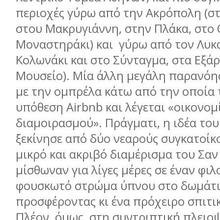
περιοχές γύρω από την Ακρόπολη (στ
στου Μακρυγιάννη, στην Πλάκα, στο 
Μοναστηράκι) και γύρω από τον Λυκ
Κολωνάκι και στο Σύνταγμα, στα Εξάρ
Μουσείο). Μία άλλη μεγάλη παρανόησ
με την ομπρέλα κάτω από την οποία 
υπόθεση Airbnb και λέγεται «οικονομ
διαμοιρασμού». Πράγματι, η ιδέα του
ξεκίνησε από δύο νεαρούς συγκατοίκο
μικρό και ακριβό διαμέρισμα του Σα
μίσθωναν για λίγες μέρες σε έναν φι
φουσκωτό στρώμα ύπνου στο δωμάτι
προσφέροντας κι ένα πρόχειρο σπιτι
Πλέον, όμως, στη συντριπτική πλειο