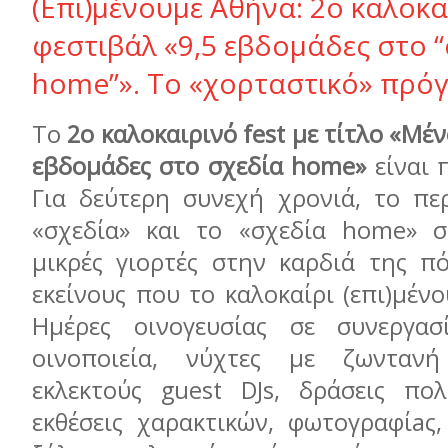
(Επι)μένουμε Αθήνα: 2ο καλοκα
φεστιβάλ «9,5 εβδομάδες στο 
home”». Το «χορταστικό» πρό
Το
2ο καλοκαιρινό fest με τίτλο «Μέ
εβδομάδες στο σχεδία home»
είναι 
Για δεύτερη συνεχή χρονιά, το πε
«σχεδία» και το «σχεδία home» σ
μικρές γιορτές στην καρδιά της πό
εκείνους που το καλοκαίρι (επι)μέν
Ημέρες οινογευσίας σε συνεργασ
οινοποιεία, νύχτες με ζωνταν
εκλεκτούς guest DJs, δράσεις πο
εκθέσεις χαρακτικών, φωτογραφίaς,