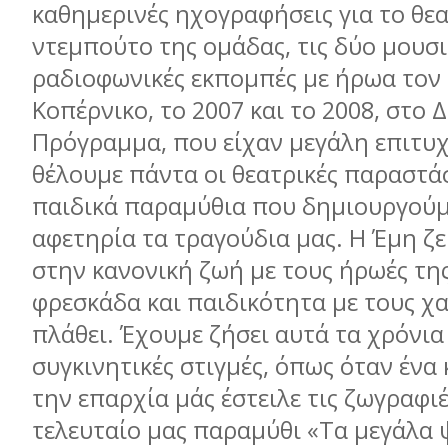
καθηµερινές ηχογραφήσεις για το θε
ντεµπούτο της οµάδας, τις δύο µουσ
ραδιοφωνικές εκποµπές µε ήρωα τον
Κοπέρνικο, το 2007 και το 2008, στο 
Πρόγραµµα, που είχαν µεγάλη επιτυχ
θέλουµε πάντα οι θεατρικές παραστάσ
παιδικά παραµύθια που δηµιουργούµ
αφετηρία τα τραγούδια µας. Η Έµη ζει
στην κανονική ζωή µε τους ήρωές της.
φρεσκάδα και παιδικότητα µε τους χ
πλάθει. Έχουµε ζήσει αυτά τα χρόνια
συγκινητικές στιγµές, όπως όταν ένα
την επαρχία µάς έστειλε τις ζωγραφι
τελευταίο µας παραµύθι «Τα µεγάλα 