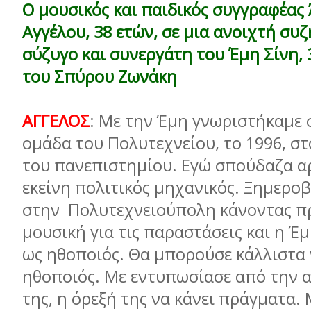
Ο µουσικός και παιδικός συγγραφέας
Αγγέλου, 38 ετών, σε µια ανοιχτή συ
σύζυγο και συνεργάτη του Έµη Σίνη, 
του Σπύρου Ζωνάκη
ΑΓΓΕΛΟΣ
: Με την Έµη γνωριστήκαµε 
οµάδα του Πολυτεχνείου, το 1996, σ
του πανεπιστηµίου. Εγώ σπούδαζα αρ
εκείνη πολιτικός µηχανικός. Ξηµερ
στην Πολυτεχνειούπολη κάνοντας π
µουσική για τις παραστάσεις και η Έ
ως ηθοποιός. Θα µπορούσε κάλλιστα ν
ηθοποιός. Με εντυπωσίασε από την α
της, η όρεξή της να κάνει πράγµατα.