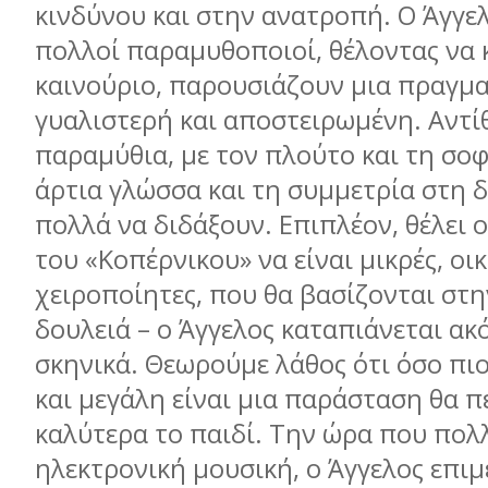
κινδύνου και στην ανατροπή. Ο Άγγε
πολλοί παραµυθοποιοί, θέλοντας να 
καινούριο, παρουσιάζουν µια πραγµ
γυαλιστερή και αποστειρωµένη. Αντίθ
παραµύθια, µε τον πλούτο και τη σοφ
άρτια γλώσσα και τη συµµετρία στη 
πολλά να διδάξουν. Επιπλέον, θέλει 
του «Κοπέρνικου» να είναι µικρές, οι
χειροποίητες, που θα βασίζονται στ
δουλειά – ο Άγγελος καταπιάνεται ακό
σκηνικά. Θεωρούµε λάθος ότι όσο πι
και µεγάλη είναι µια παράσταση θα π
καλύτερα το παιδί. Την ώρα που πολ
ηλεκτρονική µουσική, ο Άγγελος επιµ