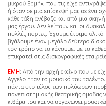
µικρού Ερµή», που τις είχε αντιγράψε
ή όταν σε µια επίσκεψή µας σε ένα σ
κάθε τάξη ανέβαζε και από µια σκηνή
µας έργου. Δεν λείπουν και οι δυσκολ
πολλές πόρτες. Έχουµε έτοιµο υλικό,
βγάλουµε έναν µεγάλο δεύτερο δίσκο
τον τρόπο να το κάνουµε, µε το καθε
επικρατεί στις δισκογραφικές εταιρεί
ΕΜΗ
: Από την αρχή εκείνο που µε εί
Άγγελο ήταν το µουσικό του ταλέντο
πάντα στο τέλος των πολύωρων προ
πανεπιστηµιακής θεατρικής οµάδας ν
κιθάρα του και να οργανώνει µουσικέ