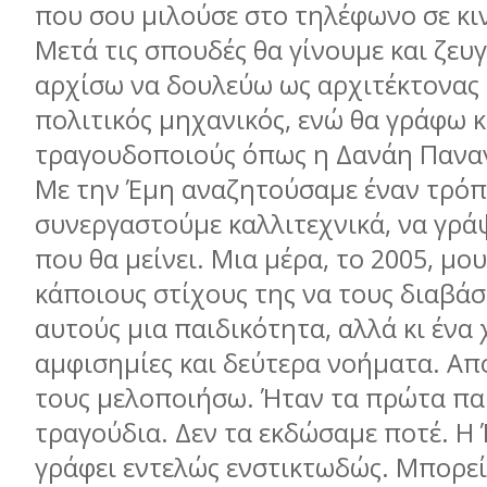
που σου µιλούσε στο τηλέφωνο σε κι
Μετά τις σπουδές θα γίνουµε και ζευγ
αρχίσω να δουλεύω ως αρχιτέκτονας 
πολιτικός µηχανικός, ενώ θα γράφω κ
τραγουδοποιούς όπως η Δανάη Πανα
Με την Έµη αναζητούσαµε έναν τρόπ
συνεργαστούµε καλλιτεχνικά, να γρά
που θα µείνει. Μια µέρα, το 2005, µο
κάποιους στίχους της να τους διαβάσ
αυτούς µια παιδικότητα, αλλά κι ένα
αµφισηµίες και δεύτερα νοήµατα. Απ
τους µελοποιήσω. Ήταν τα πρώτα πα
τραγούδια. Δεν τα εκδώσαµε ποτέ. Η 
γράφει εντελώς ενστικτωδώς. Μπορεί 