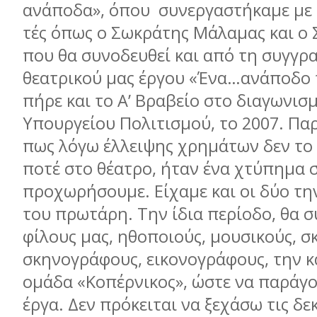
ανάποδα», όπου συνεργαστήκαµε µε 
τές όπως ο Σωκράτης Μάλαµας και ο 
που θα συνοδευθεί και από τη συγγ
θεατρικού µας έργου «Ένα…ανάποδο τ
πήρε και το Α’ Βραβείο στο διαγωνισ
Υπουργείου Πολιτισµού, το 2007. Πα
πως λόγω έλλειψης χρηµάτων δεν το
ποτέ στο θέατρο, ήταν ένα χτύπηµα 
προχωρήσουµε. Είχαµε και οι δύο τη
του πρωτάρη. Την ίδια περίοδο, θα 
φίλους µας, ηθοποιούς, µουσικούς, σ
σκηνογράφους, εικονογράφους, την κ
οµάδα «Κοπέρνικος», ώστε να παράγο
έργα. Δεν πρόκειται να ξεχάσω τις δ