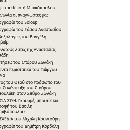
άντη
ζω του Κωστή Μπακόπουλου
ινωνία οι αναγνώστες μας
ογραφία του Soloup
ογραφία του Τάσου Αναστασίου
οξολογίες του Βαγγέλη
βείµ
υνατούς λύτες της Αναστασίας
σιάδη
τήσεις του Σπύρου Ζωνάκη
οντα περιστατικά του Γιώργου
να
νος του Θεού στο πρόσωπο του
. Συνέντευξη του Σταύρου
ουλάκη στον Σπύρο Ζωνάκη
ΣΙΑ ΖΩΗ. Γκουρµέ, µπουτίκ και
ροφή του Βασίλη
κριβόπουλου
ΧΕΔΙΑ του Μιχάλη Κουντούρη
ογραφία του Δημήτρη Κορδαλή