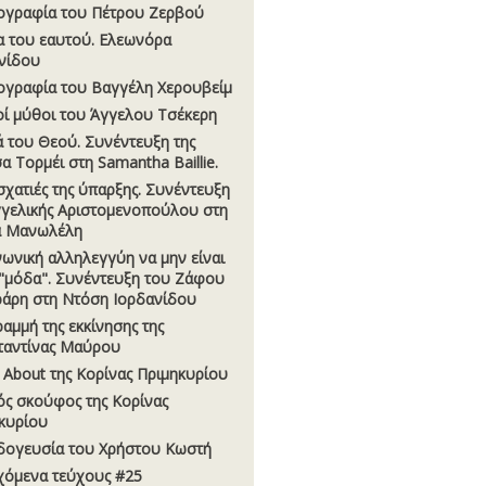
ογραφία του Πέτρου Ζερβού
α του εαυτού. Ελεωνόρα
νίδου
ογραφία του Βαγγέλη Χερουβείμ
οί µύθοι του Άγγελου Τσέκερη
ά του Θεού. Συνέντευξη της
α Τορμέι στη Samantha Baillie.
εσχατιές της ύπαρξης. Συνέντευξη
γγελικής Αριστομενοπούλου στη
α Μανωλέλη
νωνική αλληλεγγύη να μην είναι
"μόδα". Συνέντευξη του Ζάφου
άρη στη Ντόση Ιορδανίδου
ραμμή της εκκίνησης της
αντίνας Μαύρου
 About της Κορίνας Πριμηκυρίου
ς σκούφος της Κορίνας
κυρίου
δογευσία του Χρήστου Κωστή
χόμενα τεύχους #25