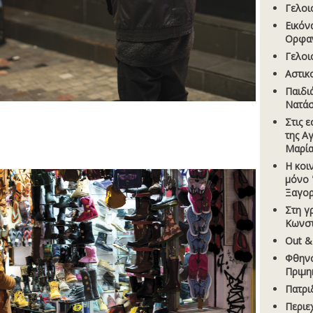
Γελοι
Εικόν
Ορφα
Γελοι
Aστικ
Παιδι
Νατάσ
Στις 
της Α
Μαρί
Η κοι
μόνο 
Ξαγορ
Στη γ
Κωνστ
Out &
Φθηνό
Πριμη
Πατρι
Περιε