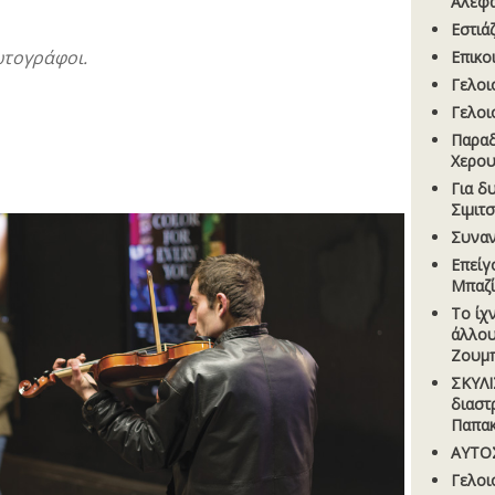
Αλεφ
Εστιά
ωτογράφοι.
Επικο
Γελοι
Γελοι
Παραδ
Χερου
Για δ
Σιµιτ
Συναν
Επείγ
Μπαζί
Το ίχ
άλλου
Ζουµπ
ΣΚΥΛI
διαστ
Παπα
ΑΥΤΟΣ
Γελοι