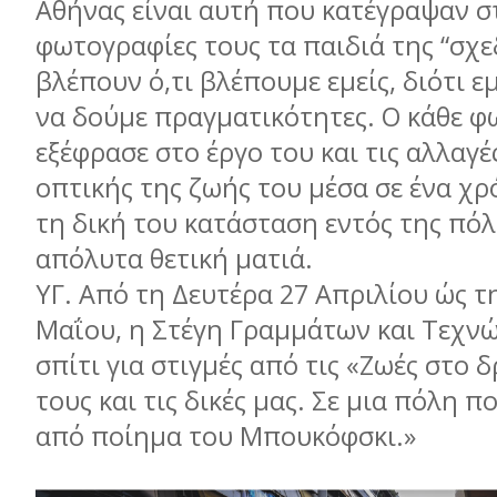
Αθήνας είναι αυτή που κατέγραψαν σ
φωτογραφίες τους τα παιδιά της “σχε
βλέπουν ό,τι βλέπουµε εµείς, διότι 
να δούµε πραγµατικότητες. Ο κάθε 
εξέφρασε στο έργο του και τις αλλαγέ
οπτικής της ζωής του µέσα σε ένα χρ
τη δική του κατάσταση εντός της πόλ
απόλυτα θετική µατιά.
ΥΓ. Από τη Δευτέρα 27 Απριλίου ώς τ
Μαΐου, η Στέγη Γραµµάτων και Τεχνών
σπίτι για στιγµές από τις «Ζωές στο δ
τους και τις δικές µας. Σε µια πόλη π
από ποίηµα του Μπουκόφσκι.»