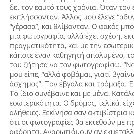
δει τον εαυτό τους χρόνια. Όταν τον
εκπλήσσονταν. Άλλος µου έλεγε “αδυ
“γέρασα”, και θλίβονταν. Ο φακός µπο
µια φωτογραφία, αλλά έχει σχέση, εκ
πραγµατικότητα, και µε την εσωτερικ
κάποτε έναν καθηγητή απολυµένο, το
του ζήτησα να τον φωτογραφίσω. “Να 
µου είπε, “αλλά φοβάµαι, γιατί βγαί
άσχηµος”. Τον έβγαλα και τρόµαξα. Έ
Το ίδιο συνέβαινε και µε µένα. Κατά
εσωτερικότητα. Ο δρόµος, τελικά, είχε
αλήθειες. Ξεκίνησα σαν ακτιβίστρια κ
ότι οι φωτογραφίες θα εκτεθούν µε 
αφόρητα. Αναρωτιόµουν αν εκµεταλλ