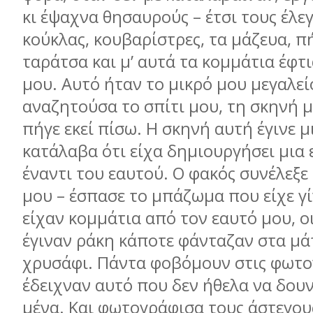
κι έψαχνα θησαυρούς – έτσι τους έλε
κούκλας, κουβαρίστρες, τα µάζευα, π
ταράτσα και µ’ αυτά τα κοµµάτια έφτ
µου. Αυτό ήταν το µικρό µου µεγαλεί
αναζητούσα το σπίτι µου, τη σκηνή µ
πήγε εκεί πίσω. Η σκηνή αυτή έγινε µ
κατάλαβα ότι είχα δηµιουργήσει µια 
έναντι του εαυτού. Ο φακός συνέλεξε
µου – έσπασε το µπάζωµα που είχε γίν
είχαν κοµµάτια από τον εαυτό µου, ο
έγιναν ράκη κάποτε φάνταζαν στα µά
χρυσάφι. Πάντα φοβόµουν στις φωτογ
έδειχναν αυτό που δεν ήθελα να δουν 
µένα. Και φωτογράφισα τους άστεγου