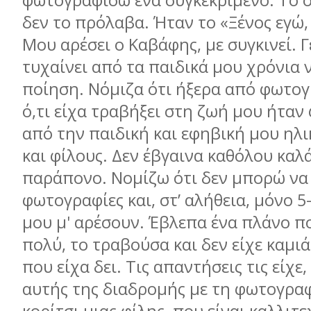
φωτογραφίσω ένα συγκεκριµένο. Το οπ
δεν το πρόλαβα. Ήταν το «Ξένος εγώ,
Μου αρέσει ο Καβάφης, µε συγκινεί. Γ
τυχαίνει από τα παιδικά µου χρόνια 
ποίηση. Νόµιζα ότι ήξερα από φωτογ
ό,τι είχα τραβήξει στη ζωή µου ήταν
από την παιδική και εφηβική µου ηλι
και φίλους. Δεν έβγαινα καθόλου καλά
παράπονο. Νοµίζω ότι δεν µπορώ να
φωτογραφίες και, στ’ αλήθεια, µόνο 
µου µ' αρέσουν. Έβλεπα ένα πλάνο π
πολύ, το τραβούσα και δεν είχε καµι
που είχα δει. Τις απαντήσεις τις είχε,
αυτής της διαδροµής µε τη φωτογραφ