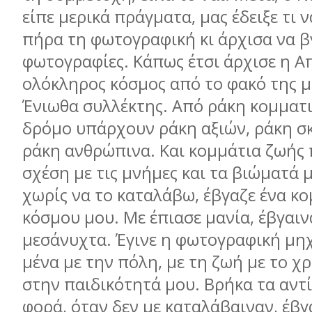
είπε µερικά πράγµατα, µας έδειξε τι 
πήρα τη φωτογραφική κι άρχισα να 
φωτογραφίες. Κάπως έτσι άρχισε η Α
ολόκληρος κόσµος από το φακό της 
Ένιωθα συλλέκτης. Από ράκη κοµµατ
δρόµο υπάρχουν ράκη αξιών, ράκη σ
ράκη ανθρώπινα. Και κοµµάτια ζωής 
σχέση µε τις µνήµες και τα βιώµατά 
χωρίς να το καταλάβω, έβγαζε ένα κο
κόσµου µου. Με έπιασε µανία, έβγαιν
µεσάνυχτα. Έγινε η φωτογραφική µη
µένα µε την πόλη, µε τη ζωή µε το χ
στην παιδικότητά µου. Βρήκα τα αντί
φορά, όταν δεν µε καταλάβαιναν, έβ