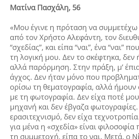
Ματίνα Πασχάλη, 56
«Μου έγινε η πρόταση να συµµετέχω
από τον Χρήστο Αλεφάντη, τον διευθ
“σχεδίας”, και είπα “ναι”, ένα “ναι” 
τη λογική µου. Δεν το σκέφτηκα, δεν
αλλά παρόρµηση. Στην πράξη, µ’ έπι
άγχος. Δεν ήταν µόνο που προβληµα
ορίσω τη θεµατογραφία, αλλά ήµουν 
µε τη φωτογραφία. Δεν είχα ποτέ µο
µηχανή και δεν έβγαζα φωτογραφίες. 
ερασιτεχνισµό, δεν είχα τεχνοτροπία
για µένα η «σχεδία» είναι φιλοσοφία 
τη συµµετοχή, είπα το ναι. Μετά, ο 