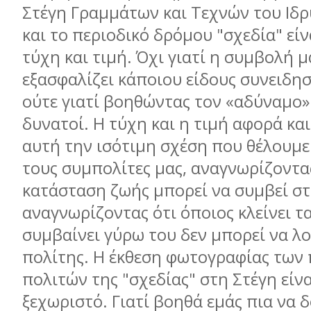
Στέγη Γραµµάτων και Τεχνών του Ιδ
και το περιοδικό δρόµου "σχεδία" είν
τύχη και τιµή. Όχι γιατί η συµβολή µ
εξασφαλίζει κάποιου είδους συνειδησ
ούτε γιατί βοηθώντας τον «αδύναµο»
δυνατοί. Η τύχη και η τιµή αφορά κα
αυτή την ισότιµη σχέση που θέλουµε
τους συµπολίτες µας, αναγνωρίζοντα
κατάσταση ζωής µπορεί να συµβεί στ
αναγνωρίζοντας ότι όποιος κλείνει τα
συµβαίνει γύρω του δεν µπορεί να λο
πολίτης. Η έκθεση φωτογραφίας των
πολιτών της "σχεδίας" στη Στέγη είνα
ξεχωριστό. Γιατί βοηθά εµάς πια να 