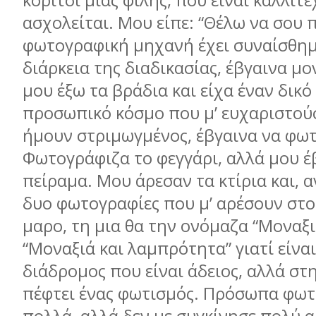
κορίτσι µιας φίλης, που είναι καλλιτ
ασχολείται. Μου είπε: “Θέλω να σου 
φωτογραφική µηχανή έχει συναίσθηµ
διάρκεια της διαδικασίας, έβγαινα µ
µου έξω τα βράδια και είχα έναν δικό
προσωπικό κόσµο που µ’ ευχαριστού
ήµουν στριµωγµένος, έβγαινα να φω
Φωτογράφιζα το φεγγάρι, αλλά µου έ
πείραµα. Μου άρεσαν τα κτίρια και, α
δυο φωτογραφίες που µ’ αρέσουν στο
µαρο, τη µια θα την ονόµαζα “Μοναξι
“Μοναξιά και λαµπρότητα” γιατί είναι
διάδροµος που είναι άδειος, αλλά στ
πέφτει ένας φωτισµός. Πρόσωπα φω