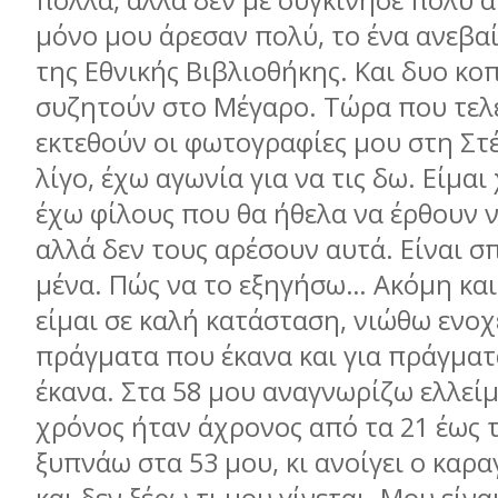
πολλά, αλλά δεν µε συγκίνησε πολύ α
µόνο µου άρεσαν πολύ, το ένα ανεβαί
της Εθνικής Βιβλιοθήκης. Και δυο κο
συζητούν στο Μέγαρο. Τώρα που τελ
εκτεθούν οι φωτογραφίες µου στη Στ
λίγο, έχω αγωνία για να τις δω. Είµαι
έχω φίλους που θα ήθελα να έρθουν ν
αλλά δεν τους αρέσουν αυτά. Είναι σ
µένα. Πώς να το εξηγήσω… Ακόµη κα
είµαι σε καλή κατάσταση, νιώθω ενοχέ
πράγµατα που έκανα και για πράγµατ
έκανα. Στα 58 µου αναγνωρίζω ελλείµ
χρόνος ήταν άχρονος από τα 21 έως τ
ξυπνάω στα 53 µου, κι ανοίγει ο καρ