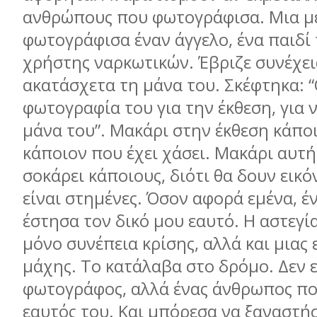
ανθρώπους που φωτογράφισα. Μια µέ
φωτογράφισα έναν άγγελο, ένα παιδί
χρήστης ναρκωτικών. Έβριζε συνέχει
ακατάσχετα τη µάνα του. Σκέφτηκα: 
φωτογραφία του για την έκθεση, για ν
µάνα του”. Μακάρι στην έκθεση κάποι
κάποιον που έχει χάσει. Μακάρι αυτή
σοκάρει κάποιους, διότι θα δουν εικό
είναι στηµένες. Όσον αφορά εµένα, έ
έστησα τον δικό µου εαυτό. Η αστεγί
µόνο συνέπεια κρίσης, αλλά και µιας
µάχης. Το κατάλαβα στο δρόµο. Δεν ε
φωτογράφος, αλλά ένας άνθρωπος πο
εαυτός του. Και µπόρεσα να ξαναστή