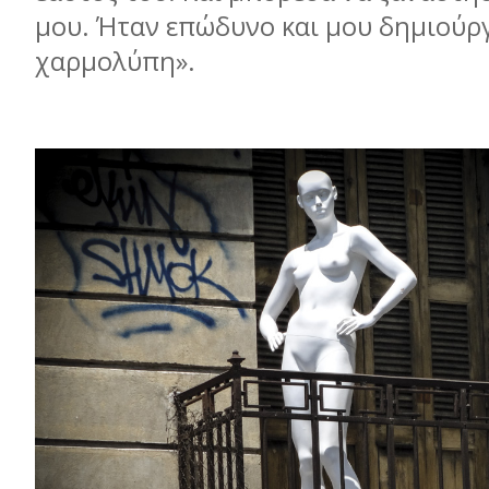
µου. Ήταν επώδυνο και µου δηµιούρ
χαρµολύπη».