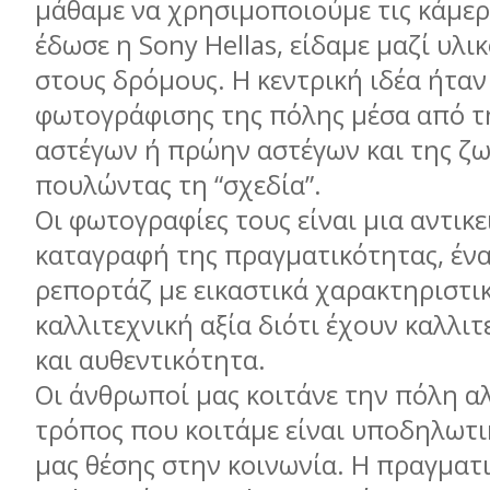
µάθαµε να χρησιµοποιούµε τις κάµερ
έδωσε η Sony Hellas, είδαµε µαζί υλι
στους δρόµους. H κεντρική ιδέα ήταν
φωτογράφισης της πόλης µέσα από τ
αστέγων ή πρώην αστέγων και της ζω
πουλώντας τη “σχεδία”.
Οι φωτογραφίες τους είναι µια αντικε
καταγραφή της πραγµατικότητας, έν
ρεπορτάζ µε εικαστικά χαρακτηριστι
καλλιτεχνική αξία διότι έχουν καλλιτ
και αυθεντικότητα.
Οι άνθρωποί µας κοιτάνε την πόλη αλ
τρόπος που κοιτάµε είναι υποδηλωτι
µας θέσης στην κοινωνία. Η πραγµατ