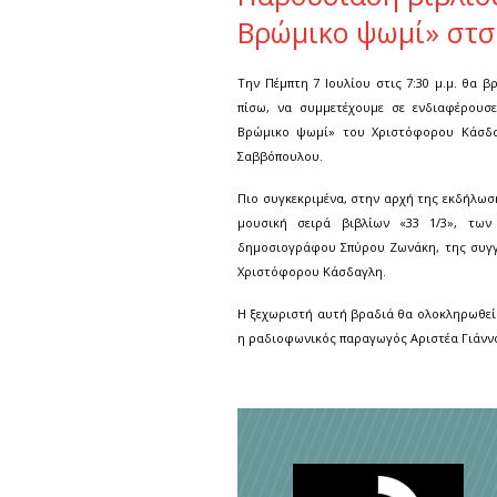
Βρώμικο ψωμί» στσ
Την Πέμπτη 7 Ιουλίου στις 7:30 μ.μ. θα 
πίσω, να συμμετέχουμε σε ενδιαφέρουσ
Βρώμικο ψωμί» του Χριστόφορου Κάσδα
Σαββόπουλου.
Πιο συγκεκριμένα, στην αρχή της εκδήλωσ
μουσική σειρά βιβλίων «33 1/3», τω
δημοσιογράφου Σπύρου Ζωνάκη, της συγγ
Χριστόφορου Κάσδαγλη.
Η ξεχωριστή αυτή βραδιά θα ολοκληρωθεί 
η ραδιοφωνικός παραγωγός Αριστέα Γιάννο