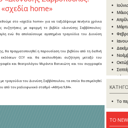
Ιούνι
 «σχεδία home»
Μάιος
Απρίλ
βρεθούμε στο «σχεδία home» για να ταξιδέψουμε πενήντα χρόνια
Μάρτι
ες συζητήσεις με αφορμή το βιβλίο «Διονύσης Σαββόπουλος:
Φεβρο
γλη ενώ θα απολαύσουμε αγαπημένα τραγούδια του Διονύση
Ιανου
Δεκέμ
ης, θα πραγματοποιηθεί η παρουσίαση του βιβλίου από τη διεθνή
Νοέμβ
ν εκδόσεων ΟΞΥ και θα ακολουθήσει συζήτηση μεταξύ του
Οκτώβ
ραφέα και θεατρολόγου Μιράντα Βατικιώτη και του συγγραφέα
Σεπτέ
Αύγου
με τραγούδια του Διονύση Σαββόπουλου, τα οποία θα επιμεληθεί
Ιούνι
ΚΑΤΗΓΟ
υ από τον ραδιοφωνικό σταθμό «Αθήνα 9,84».
Μάιος
Απρίλ
Το πε
Μάρτι
Φεβρο
ΤΟ NEW
Ιανου
Δεκέμ