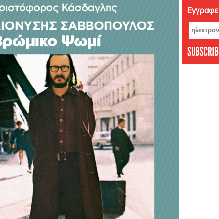
Εγγραφεί
Νοέμβ
Οκτώβ
Σεπτέ
Αύγου
Ιούνι
Μάιος
Απρίλ
Φεβρο
Ιανου
Δεκέμ
Νοέμβ
Οκτώβ
Σεπτέ
Αύγου
Ιούλι
Ιούνι
Μάιος
Απρίλ