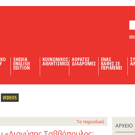
ΕΠ
ΙΚΟ
SHEDIA
ΚΟΙΝΩΝΙΚΟΣ
ΑΟΡΑΤΕΣ
ΕΝΑΣ
Σ
Υ
ENGLISH
ΑΘΛΗΤΙΣΜΟΣ
ΔΙΑΔΡΟΜΕΣ
ΚΑΦΕΣ ΣΕ
ΑΛ
EDITION
ΠΕΡΙΜΕΝΕΙ
VIDEOS
Το περιοδικό
ΑΡΧΕΙΟ
υ «Διονύσης Σαββόπουλος: