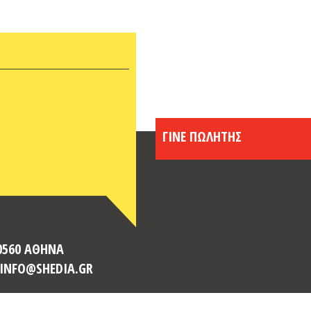
Σεπτέ
Αύγου
Ιούλι
Ιούνι
Απρίλ
Μάρτι
Φεβρο
ΓΙΝΕ ΠΩΛΗΤΗΣ
Ιανου
Δεκέμ
Νοέμβ
Οκτώβ
Σεπτέ
Αύγου
Ιούλι
10560 ΑΘΗΝΑ
Ιούνι
: INFO@SHEDIA.GR
Μάιος
Απρίλ