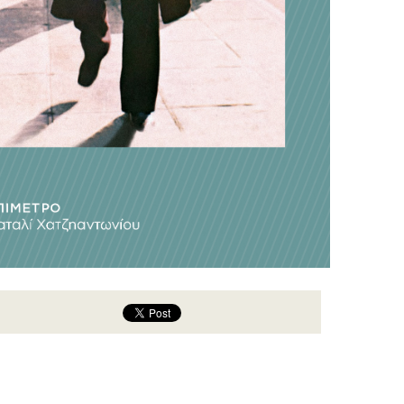
Μάρτι
Φεβρο
Ιανου
Δεκέμ
Νοέμβ
Οκτώβ
Σεπτέ
Αύγου
Ιούλι
Ιούλι
Μάιος
Απρίλ
Μάρτι
Φεβρο
Ιανου
Δεκέμ
Νοέμβ
Οκτώβ