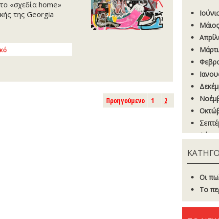
, το «σχεδία home»
Ιούνι
κής της Georgia
Μάιος
Απρίλ
Μάρτι
ικό
Φεβρο
Ιανου
Δεκέμ
Νοέμβ
Προηγούμενο
1
2
Οκτώβ
Σεπτέ
Αύγου
Ιούνι
ΚΑΤΗΓΟ
Μάιος
Απρίλ
Οι πω
Μάρτι
Το πε
Φεβρο
Ιανου