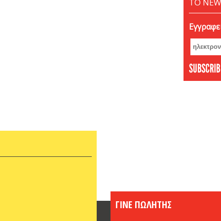
ΤΟ NEW
Δεκέμ
Νοέμβ
Εγγραφεί
Οκτώβ
Σεπτέ
Αύγου
Ιούνι
Μάιος
Απρίλ
Φεβρο
Ιανου
Δεκέμ
Νοέμβ
Οκτώβ
Σεπτέ
Αύγου
Ιούλι
Ιούνι
ΓΙΝΕ ΠΩΛΗΤΗΣ
Μάιος