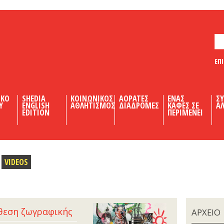
ΕΠ
ΙΚΟ
SHEDIA
ΚΟΙΝΩΝΙΚΟΣ
ΑΟΡΑΤΕΣ
ΕΝΑΣ
Σ
Υ
ENGLISH
ΑΘΛΗΤΙΣΜΟΣ
ΔΙΑΔΡΟΜΕΣ
ΚΑΦΕΣ ΣΕ
ΑΛ
EDITION
ΠΕΡΙΜΕΝΕΙ
VIDEOS
έκθεση ζωγραφικής
ΑΡΧΕΙΟ