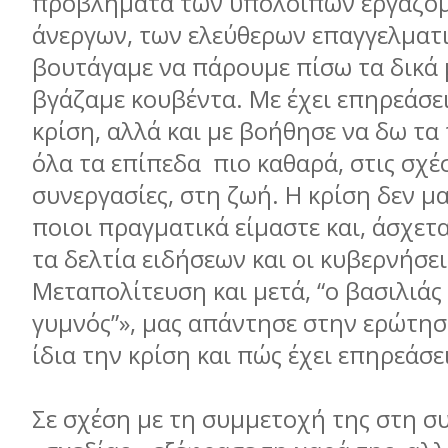
προβλήµατα των υπόλοιπων εργαζοµ
άνεργων, των ελεύθερων επαγγελµατι
βουτάγαµε να πάρουµε πίσω τα δικά µ
βγάζαµε κουβέντα. Με έχει επηρεάσε
κρίση, αλλά και µε βοήθησε να δω τα
όλα τα επίπεδα πιο καθαρά, στις σχέσ
συνεργασίες, στη ζωή. Η κρίση δεν µα
ποιοι πραγµατικά είµαστε και, άσχετα
τα δελτία ειδήσεων και οι κυβερνήσε
Μεταπολίτευση και µετά, “ο βασιλιάς
γυµνός”», µας απάντησε στην ερώτησ
ίδια την κρίση και πώς έχει επηρεάσε
Σε σχέση µε τη συµµετοχή της στη σ