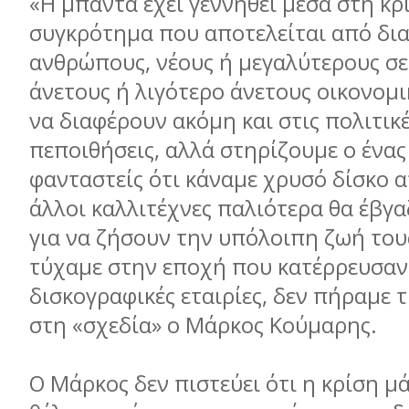
«Η µπάντα έχει γεννηθεί µέσα στη κρί
συγκρότηµα που αποτελείται από δι
ανθρώπους, νέους ή µεγαλύτερους σε
άνετους ή λιγότερο άνετους οικονοµι
να διαφέρουν ακόµη και στις πολιτικ
πεποιθήσεις, αλλά στηρίζουµε ο ένας
φανταστείς ότι κάναµε χρυσό δίσκο 
άλλοι καλλιτέχνες παλιότερα θα έβγ
για να ζήσουν την υπόλοιπη ζωή του
τύχαµε στην εποχή που κατέρρευσαν 
δισκογραφικές εταιρίες, δεν πήραµε τ
στη «σχεδία» ο Μάρκος Κούµαρης.
Ο Μάρκος δεν πιστεύει ότι η κρίση µ