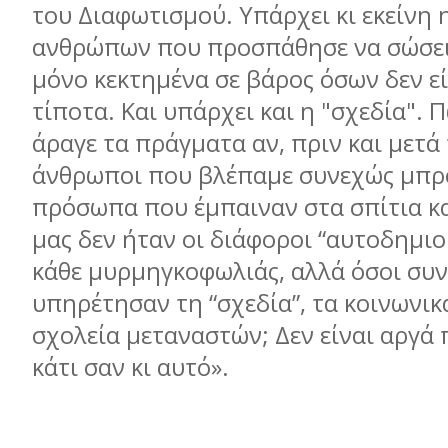
του Διαφωτισµού. Υπάρχει κι εκείνη 
ανθρώπων που προσπάθησε να σώσει 
µόνο κεκτηµένα σε βάρος όσων δεν ε
τίποτα. Και υπάρχει και η "σχεδία". Π
άραγε τα πράγµατα αν, πριν και µετά 
άνθρωποι που βλέπαµε συνεχώς µπρο
πρόσωπα που έµπαιναν στα σπίτια κ
µας δεν ήταν οι διάφοροι “αυτοδηµιο
κάθε µυρµηγκοφωλιάς, αλλά όσοι συν
υπηρέτησαν τη “σχεδία”, τα κοινωνικά
σχολεία µεταναστών; Δεν είναι αργά 
κάτι σαν κι αυτό».