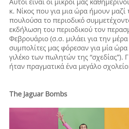
Αυτοί είναι οι µικροί µας καθηµερινο
κ. Νίκος που για µια ώρα ήµουν µαζί 
πουλούσα το περιοδικό συµµετέχοντ
εκδήλωση του περιοδικού τον περασ
Φεβρουάριο (σ.σ. µιλάει για την µέρ
συµπολίτες µας φόρεσαν για µία ώρα 
γιλέκο των πωλητών της “σχεδίας”). Γ
ήταν πραγµατικά ένα µεγάλο σχολείο
The Jaguar Βombs