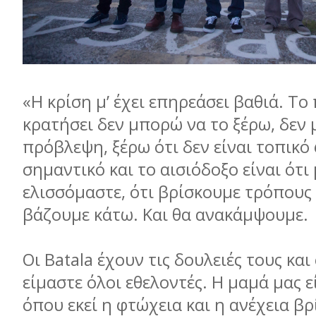
«Η κρίση µ’ έχει επηρεάσει βαθιά. Το
κρατήσει δεν µπορώ να το ξέρω, δεν
πρόβλεψη, ξέρω ότι δεν είναι τοπικό
σηµαντικό και το αισιόδοξο είναι ότι
ελισσόµαστε, ότι βρίσκουµε τρόπους 
βάζουµε κάτω. Και θα ανακάµψουµε.
Οι Batala έχουν τις δουλειές τους κα
είµαστε όλοι εθελοντές. Η µαµά µας ε
όπου εκεί η φτώχεια και η ανέχεια βρ