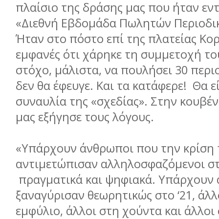
πλαίσιο της δράσης µας που ήταν εν
«Διεθνή Εβδοµάδα Πωλητών Περιοδι
Ήταν στο πόστο επί της πλατείας Κο
εµφανές ότι χάρηκε τη συµµετοχή του
στόχο, µάλιστα, να πουλήσει 30 περι
δεν θα έφευγε. Και τα κατάφερε! Θα ε
συναυλία της «σχεδίας». Στην κουβέ
µας εξήγησε τους λόγους.
«Υπάρχουν άνθρωποι που την κρίση 
αντιµετώπισαν αλληλοσφαζόµενοι στ
πραγµατικά και ψηφιακά. Υπάρχουν 
ξαναγύρισαν θεωρητικώς στο ‘21, άλλ
εµφύλιο, άλλοι στη χούντα και άλλοι σ