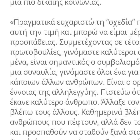
µια πιο δίκαιης κοινωνίας.
«Πραγµατικά ευχαριστώ τη “σχεδία” 
αυτή την τιµή και µπορώ να είµαι µέ
προσπάθειας. Συµµετέχοντας σε τέτο
πρωτοβουλίες, γινόµαστε καλύτεροι 
µένα, είναι σηµαντικός ο συµβολισµ
µια συναυλία, γινόµαστε όλοι ένα για
κάποιων άλλων ανθρώπων. Είναι ο ορ
έννοιας της αλληλεγγύης. Πιστεύω ότι
έκανε καλύτερο άνθρωπο. Άλλαξε το
βλέπω τους άλλους. Καθηµερινά βλέ
ανθρώπους που πέφτουν, αλλά δεν τ
και προσπαθούν να σταθούν ξανά στα