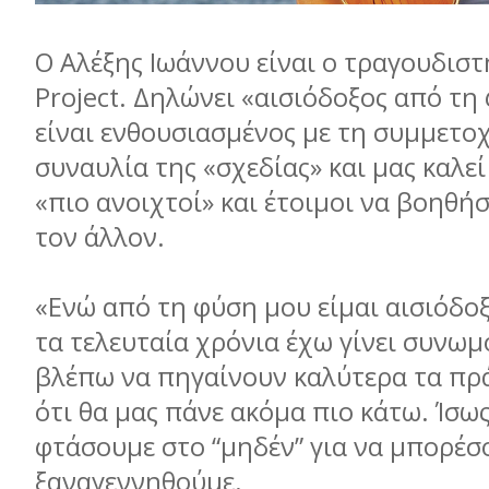
Ο Αλέξης Ιωάννου είναι ο τραγουδιστ
Project. Δηλώνει «αισιόδοξος από τη
είναι ενθουσιασµένος µε τη συµµετο
συναυλία της «σχεδίας» και µας καλεί
«πιο ανοιχτοί» και έτοιµοι να βοηθή
τον άλλον.
«Ενώ από τη φύση µου είµαι αισιόδο
τα τελευταία χρόνια έχω γίνει συνωµ
βλέπω να πηγαίνουν καλύτερα τα πρ
ότι θα µας πάνε ακόµα πιο κάτω. Ίσω
φτάσουµε στο “µηδέν” για να µπορέσ
ξαναγεννηθούµε.