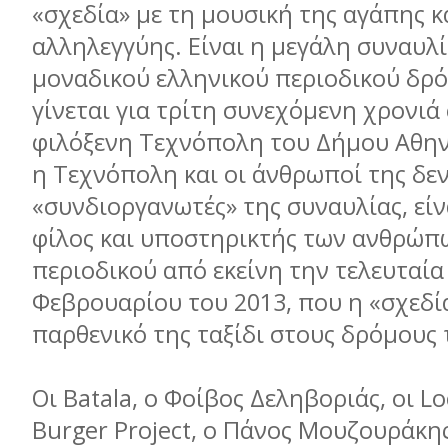
«σχεδία» µε τη µουσική της αγάπης κ
αλληλεγγύης. Είναι η µεγάλη συναυλί
µοναδικού ελληνικού περιοδικού δρ
γίνεται για τρίτη συνεχόµενη χρονιά
φιλόξενη Τεχνόπολη του Δήµου Αθην
η Τεχνόπολη και οι άνθρωποί της δεν
«συνδιοργανωτές» της συναυλίας, είν
φίλος και υποστηρικτής των ανθρώπ
περιοδικού από εκείνη την τελευταία
Φεβρουαρίου του 2013, που η «σχεδία
παρθενικό της ταξίδι στους δρόµους
Οι Batala, ο Φοίβος Δεληβοριάς, οι L
Burger Project, ο Πάνος Μουζουράκης