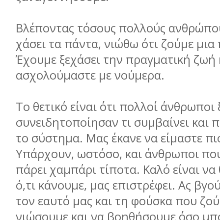
Βλέποντας τόσους πολλούς ανθρώπο
χάσει τα πάντα, νιώθω ότι ζούµε µια
Έχουµε ξεχάσει την πραγµατική ζωή 
ασχολούµαστε µε νούµερα.
Το θετικό είναι ότι πολλοί άνθρωποι
συνειδητοποίησαν τι συµβαίνει και π
το σύστηµα. Μας έκανε να είµαστε πι
Υπάρχουν, ωστόσο, και άνθρωποι πο
πάρει χαµπάρι τίποτα. Καλό είναι ν
ό,τι κάνουµε, µας επιστρέφει. Ας βγο
τον εαυτό µας και τη φούσκα που ζού
νιώσουµε και να βοηθήσουµε όσο µπ