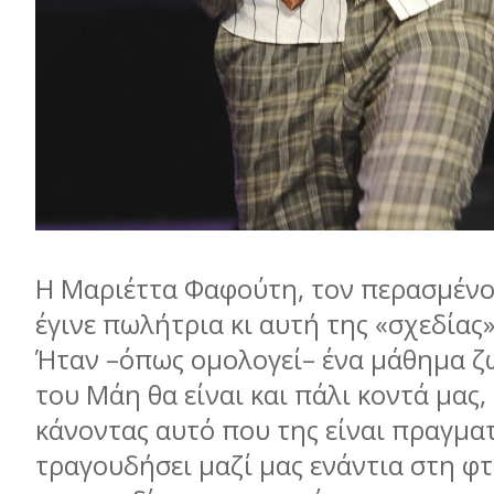
Η Μαριέττα Φαφούτη, τον περασµένο
έγινε πωλήτρια κι αυτή της «σχεδίας»
Ήταν –όπως οµολογεί– ένα µάθηµα ζω
του Μάη θα είναι και πάλι κοντά µας
κάνοντας αυτό που της είναι πραγµατ
τραγουδήσει µαζί µας ενάντια στη φτ