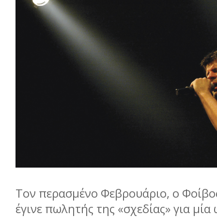
Τον περασµένο Φεβρουάριο, ο Φοίβο
έγινε πωλητής της «σχεδίας» για µία 