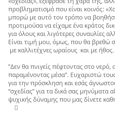
«σχεδίας», εξέφρασε τη χαρά της, αλλ
προβληµατισµό που είναι κοινός: «Χ
µπορώ µε αυτό τον τρόπο να βοηθήσ
προτιµούσα να είχαµε ένα κράτος δικ
για όλους και λιγότερες συναυλίες α
Είναι τιµή µου, όµως, που θα βρεθώ 
µε καλλιτέχνες ωραίους και µε ήθος
”Δεν θα πνιγείς πέφτοντας στο νερό, 
παραµένοντας µέσα”. Ευχαριστώ του
για την πρόσκληση και εσάς άγνωστο
“σχεδίας” για τα δικά σας µηνύµατα α
ψυχικής δύναµης που µας δίνετε κ
