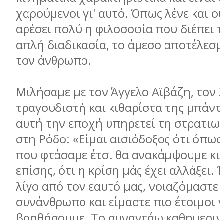
χαρούµενοι γι' αυτό. Όπως λένε και οι
αρέσει πολύ η φιλοσoφία που διέπει 
απλή διαδικασία, το άµεσο αποτέλεσµ
τον άνθρωπο.
Μιλήσαµε µε τον Άγγελο Αϊβάζη, τον
τραγουδιστή και κιθαρίστα της µπάντ
αυτή την εποχή υπηρετεί τη στρατιω
στη Ρόδο: «Είµαι αισιόδοξος ότι όπω
που φτάσαµε έτσι θα ανακάµψουµε κι
επίσης, ότι η κρίση µάς έχει αλλάξει.
λίγο από τον εαυτό µας, νοιαζόµαστε
συνάνθρωπο και είµαστε πιο έτοιµοι 
βοηθήσουµε. Το συναντάω καθηµερι