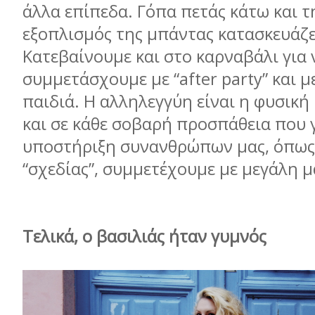
άλλα επίπεδα. Γόπα πετάς κάτω και τ
εξοπλισµός της µπάντας κατασκευάζετ
Κατεβαίνουµε και στο καρναβάλι για 
συµµετάσχουµε µε “after party” και µ
παιδιά. Η αλληλεγγύη είναι η φυσική
και σε κάθε σοβαρή προσπάθεια που γ
υποστήριξη συνανθρώπων µας, όπως 
“σχεδίας”, συµµετέχουµε µε µεγάλη 
Τελικά, ο βασιλιάς ήταν γυµνός