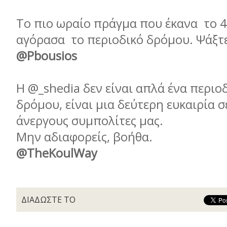
Το πιο ωραίο πράγµα που έκανα το 4
αγόρασα το περιοδικό δρόµου. Ψάξτ
@Pbousios
Η @_shedia δεν είναι απλά ένα περιο
δρόµου, είναι µια δεύτερη ευκαιρία σ
άνεργους συµπολίτες µας.
Μην αδιαφορείς, βοήθα.
@TheKoulWay
ΔΙΑΔΩΣΤΕ ΤΟ