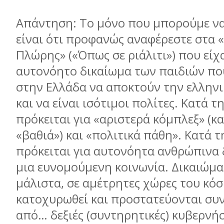
Απάντηση: Το µόνο που µπορούµε ν
είναι ότι προφανώς αναφέρεστε στα «
Πλώρης» («Όπως σε ριάλιτι») που είχ
αυτονόητο δικαίωµα των παιδιών πο
στην Ελλάδα να αποκτούν την ελλην
και να είναι ισότιµοι πολίτες. Κατά 
πρόκειται για «αριστερά κόµπλεξ» (κα
«βαθιά») και «πολιτικά πάθη». Κατά 
πρόκειται για αυτονόητα ανθρώπινα 
µια ευνοµούµενη κοινωνία. Δικαιώµα
µάλιστα, σε αµέτρητες χώρες του κό
κατοχυρωθεί και προστατεύονται συ
από… δεξιές (συντηρητικές) κυβερνήσ