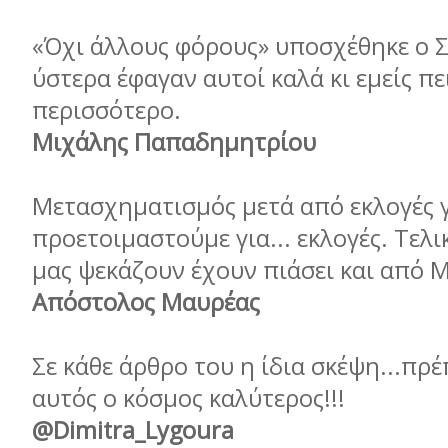
«Όχι άλλους φόρους» υποσχέθηκε ο Σ
ύστερα έφαγαν αυτοί καλά κι εµείς π
περισσότερο.
Μιχάλης Παπαδηµητρίου
Μετασχηµατισµός µετά από εκλογές γ
προετοιµαστούµε για... εκλογές. Τελι
µας ψεκάζουν έχουν πιάσει και από Μ
Απόστολος Μαυρέας
Σε κάθε άρθρο του η ίδια σκέψη...πρέπ
αυτός ο κόσµος καλύτερος!!!
@Dimitra_Lygoura