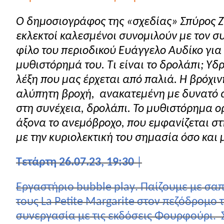
Ο δημοσιογράφος της «σχεδίας» Σπύρος 
εκλεκτοί καλεσμένοι συνομιλούν με τον σ
φίλο του περιοδικού Ευάγγελο Αυδίκο για
μυθιστόρημά του. Τι είναι το δρολάπι; Υδ
λέξη που μας έρχεται από παλιά. Η βρόχιν
αλύπητη βροχή,
ανακατεμένη με δυνατό 
στη συνέχεια, δρολάπι. Το μυθιστόρημα 
άξονα το ανεμόβροχο, που εμφανίζεται σ
με την κυριολεκτική του σημασία όσο και 
Τετάρτη 26.07.23, 19:30
|
Εργαστήριο
bubble
play
. Παίζουμε με σ
τους
La
Petite
Margarite
στον πεζόδρομο τ
συνεργασία με τις εκδόσεις Φουρφούρι.