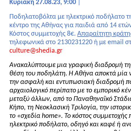
Κυριακή 27.08.23, 9:00
|
Ποδηλατοβόλτα με ηλεκτρικό ποδήλατο τη
κέντρο της Αθήνας για παιδιά από 14 ετών
Κόστος συμμετοχής 8€.
Απαραίτητη κράτη
τηλεφωνικά στο 2130231220 ή με
email
σ
culture
@
shedia
.
gr
Ανακαλύπτουμε μια γραφική διαδρομή τη
θέση του ποδηλάτη. Η Αθήνα αποκτά μία 
την ασφαλή και εντυπωσιακή διαδρομή πο
αρχαιολογικό περίπατο με το εμπορικό κέν
μεταξύ άλλων, από το Παναθηναϊκό Στάδιο
Κήπο, τη Νεοκλασική Τριλογία, την ιστορι
το «σχεδία
home
». Το κόστος συμμετοχής 
ηλεκτρικό ποδήλατο, οδηγό και καφέ ή αν