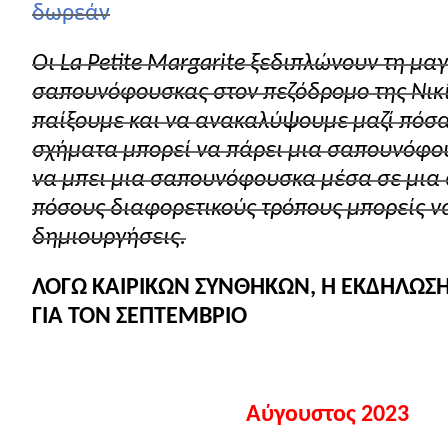
δωρεάν
Οι
La
Petite
Margarite
ξεδιπλώνουν τη μαγ
σαπουνόφουσκας στον πεζόδρομο της Νικί
παίξουμε και να ανακαλύψουμε μαζί πόσ
σχήματα μπορεί να πάρει μια σαπουνόφο
να μπει μια σαπουνόφουσκα μέσα σε μια ά
πόσους διαφορετικούς τρόπους μπορείς να
δημιουργήσεις.
ΛΟΓΩ ΚΑΙΡΙΚΩΝ ΣΥΝΘΗΚΩΝ, Η ΕΚΔΗΛΩΣ
ΓΙΑ ΤΟΝ ΣΕΠΤΕΜΒΡΙΟ
Αύγουστος 2023