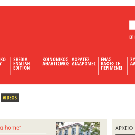
ΕΠ
ΙΚΟ
SHEDIA
ΚΟΙΝΩΝΙΚΟΣ
ΑΟΡΑΤΕΣ
ΕΝΑΣ
Σ
Υ
ENGLISH
ΑΘΛΗΤΙΣΜΟΣ
ΔΙΑΔΡΟΜΕΣ
ΚΑΦΕΣ ΣΕ
ΑΛ
EDITION
ΠΕΡΙΜΕΝΕΙ
VIDEOS
ία home"
ΑΡΧΕΙΟ