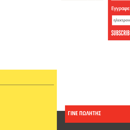
Δεκέμ
Εγγραφεί
Νοέμβ
Οκτώβ
Σεπτέ
Αύγου
Ιούνι
Μάιος
Απρίλ
Φεβρο
Ιανου
Δεκέμ
Νοέμβ
Οκτώβ
Σεπτέ
Αύγου
Ιούλι
ΓΙΝΕ ΠΩΛΗΤΗΣ
Ιούνι
Μάιος