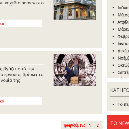
ου «σχεδία home» στο
Ιούνι
Μάιος
Απρίλ
ικό
Μάρτι
Φεβρο
Ιανου
Δεκέμ
Νοέμβ
Οκτώβ
ς βγάζει από την
Σεπτέ
α εργασία, βρίσκει το
Αύγου
ονομία της
Ιούνι
ΚΑΤΗΓΟ
Μάιος
ικό
Απρίλ
Το πε
Μάρτι
Φεβρο
ΤΟ NEW
Ιανου
Προηγούμενο
1
2