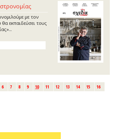
αστρονομίας
Ιούνι
Μάιος
υνομιλούμε με τον
Απρίλ
 θα εκπαιδεύσει τους
ας»...
Μάρτι
Φεβρο
Ιανου
Δεκέμ
Νοέμβ
Οκτώβ
Σεπτέ
Αύγου
6
7
8
9
10
11
12
13
14
15
16
Ιούνι
Μάιος
Απρίλ
Μάρτι
Φεβρο
Ιανου
Δεκέμ