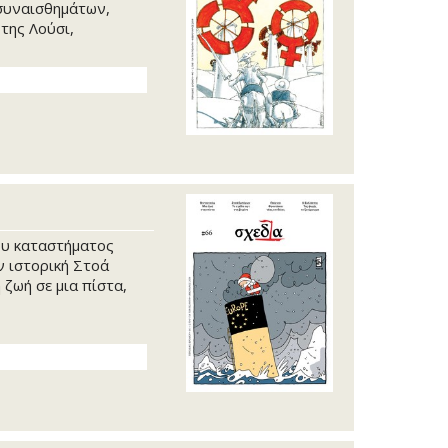
συναισθημάτων,
Σεπτέ
της Λούσι,
Αύγου
Ιούλι
Ιούνι
Μάιος
Φεβρο
Δεκέμ
Οκτώβ
Σεπτέ
Αύγου
ου καταστήματος
ν ιστορική Στοά
Ιούνι
 ζωή σε μια πίστα,
Μάιος
Απρίλ
Φεβρο
Ιανου
Δεκέμ
Νοέμβ
Σεπτέ