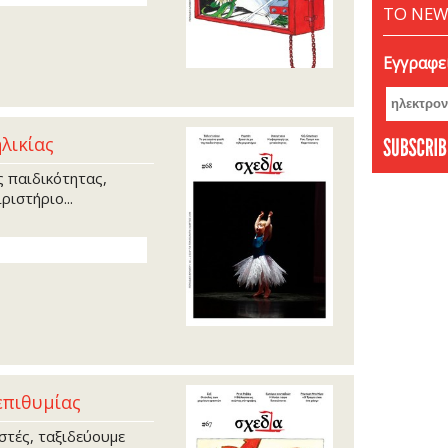
ΤΟ NEW
Απρίλ
Μάρτι
Εγγραφεί
Φεβρο
Ιανου
Δεκέμ
Νοέμβ
ηλικίας
Οκτώβ
ς παιδικότητας,
Σεπτέ
ριστήριο...
Αύγου
Ιούνι
Μάιος
Απρίλ
Μάρτι
Φεβρο
Ιανου
Δεκέμ
επιθυμίας
Νοέμβ
στές, ταξιδεύουμε
Οκτώβ