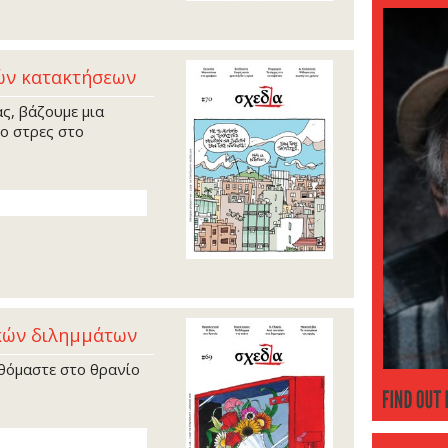
Δεκέμ
Νοέμβ
Οκτώβ
ών κατακτήσεων
Σεπτέ
ς, βάζουμε μια
Αύγου
το στρες στο
Ιούνι
Μάιος
Απρίλ
Μάρτι
Φεβρο
Ιανου
Δεκέμ
Νοέμβ
ικών διλημμάτων
Οκτώβ
Σεπτέ
αθόμαστε στο θρανίο
Αύγου
Ιούνι
ΜΑΘΕ
ΠΕΡΙΣΣΟ
Μάιος