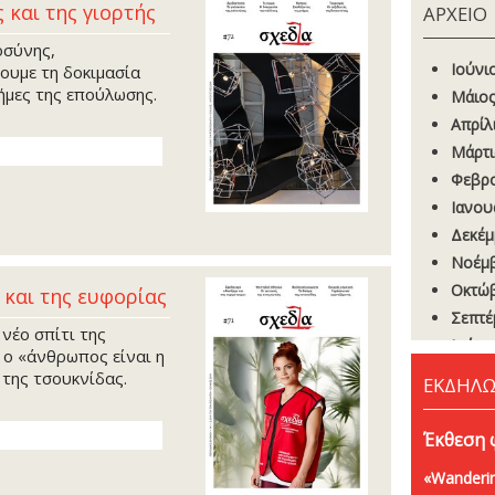
 και της γιορτής
ΑΡΧΕΙΟ
οσύνης,
Ιούνι
νουμε τη δοκιμασία
νήμες της επούλωσης.
Μάιος
Απρίλ
Μάρτι
Φεβρο
Ιανου
Δεκέμ
Νοέμβ
Οκτώβ
 και της ευφορίας
Σεπτέ
νέο σπίτι της
Ιούνι
 ο «άνθρωπος είναι η
Μάιος
της τσουκνίδας.
ΕΚΔΗΛΩ
Απρίλ
Μάρτι
Έκθεση 
Φεβρο
«Wanderin
Ιανου