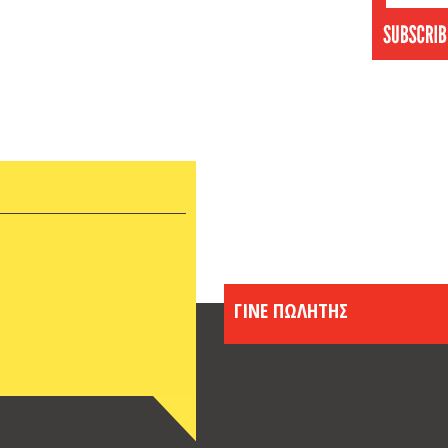
Δεκέμ
Νοέμβ
Οκτώβ
Σεπτέ
Αύγου
Ιούνι
Μάιος
Απρίλ
Μάρτι
Φεβρο
Ιανου
Δεκέμ
ΓΙΝΕ ΠΩΛΗΤΗΣ
Νοέμβ
Οκτώβ
Σεπτέ
Αύγου
Ιούνι
Μάιος