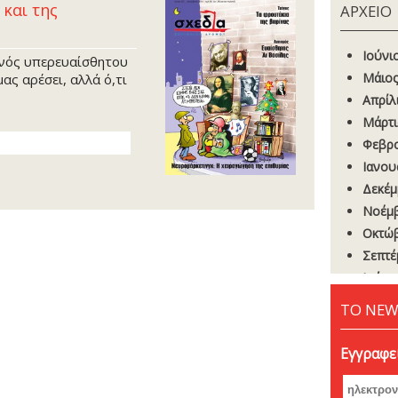
 και της
ΑΡΧΕΙΟ
Ιούνι
ενός υπερευαίσθητου
Μάιος
μας αρέσει, αλλά ό,τι
Απρίλ
Μάρτι
Φεβρο
Ιανου
Δεκέμ
Νοέμβ
Οκτώβ
Σεπτέ
Ιούνι
Μάιος
ΤΟ NEW
Απρίλ
Μάρτι
Εγγραφεί
Φεβρο
Ιανου