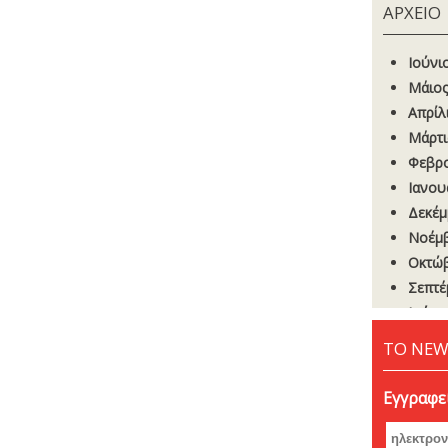
ΑΡΧΕΙΟ
Ιούνι
Μάιος
Απρίλ
Μάρτι
Φεβρο
Ιανου
Δεκέμ
Νοέμβ
Οκτώβ
Σεπτέ
Ιούνι
Μάιος
ΤΟ NEW
Απρίλ
Μάρτι
Εγγραφεί
Φεβρο
Ιανου