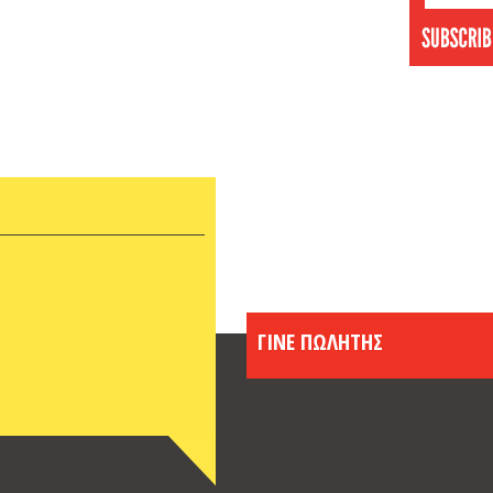
Δεκέμ
Νοέμβ
Οκτώβ
Σεπτέ
Αύγου
Ιούνι
Μάιος
Απρίλ
Μάρτι
Φεβρο
Ιανου
Δεκέμ
ΓΙΝΕ ΠΩΛΗΤΗΣ
Νοέμβ
Οκτώβ
Σεπτέ
Αύγου
Ιούνι
Μάιος