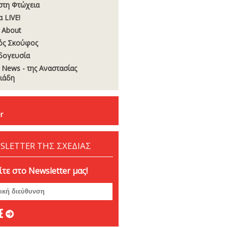
στη Φτώχεια
 LIVE!
 About
ός Σκούφος
δογευσία
t News - της Αναστασίας
σιάδη
r
SLETTER ΤΗΣ ΣΧΕΔΙΑΣ
τε στο Newsletter μας!