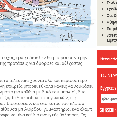
Γκολ 
Σχεδία
Out &
Φθην
Πατρι
Stree
Σιμιτ
 τεύχος, η «σχεδία» δεν θα µπορούσε να µην
Newslette
ης προτάσεις για όµορφες και αξέχαστες
ΤΟ NEW
αι τα τελευταία χρόνια όλο και περισσότερο
νη εταιρεία µπορεί εύκολα κανείς να νοικιάσει
Εγγραφεί
µάτια (το καθένα µε δικό του µπάνιο), δύο
πεζαρία διακοσίων τετραγωνικών, περί-
ών διαστάσεων, και στο κύτος του πλοίου
, αίθουσα µπιλιάρδου, γυµναστήριο, ένα κλαµπ
ράφο και ένα καζίνο ανοιχτής θάλασσας. Ως