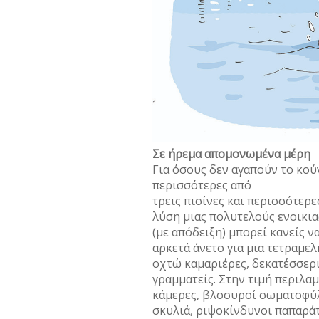
Σε ήρεµα αποµονωµένα µέρη
Για όσους δεν αγαπούν το κού
περισσότερες από
τρεις πισίνες και περισσότερε
λύση µιας πολυτελούς ενοικια
(µε απόδειξη) µπορεί κανείς 
αρκετά άνετο για µια τετραµελ
οχτώ καµαριέρες, δεκατέσσερι
γραµµατείς. Στην τιµή περιλα
κάµερες, βλοσυροί σωµατοφύλα
σκυλιά, ριψοκίνδυνοι παπαράτ