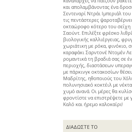
καναλάρχες να παίζουν ρακέτε
και απολαµβάνοντας ένα δροσ
Σεντεναρί Ντράι Ιµπεριάλ του 
τις πεντάστερες ψαροταβέρνες
οκταώροφο κότερο του σεΐχη 
Σαούντ. Επιλέξτε φρέσκο λιθρ
βιολογικής καλλιέργειας, φρυ
χωριάτικη µε ρόκα, φινόκιο, 
καραφάκι Σαρντονέ Ντοµέν Λε
ροµαντικά τη βραδιά σας σε έ
περιοχής, διαστάσεων υπεραγ
µε πάρκινγκ οκτακοσίων θέσεω
Μαδρίτης, ηθοποιούς του Χόλι
πολυνησιακό κοκτέιλ µε νέκτα
χυµό ανανά. Οι µέρες θα κυλίσ
φροντίστε να επιστρέψετε µε γ
Καλό και ήρεµο καλοκα
ΔΙΑΔΩΣΤΕ ΤΟ