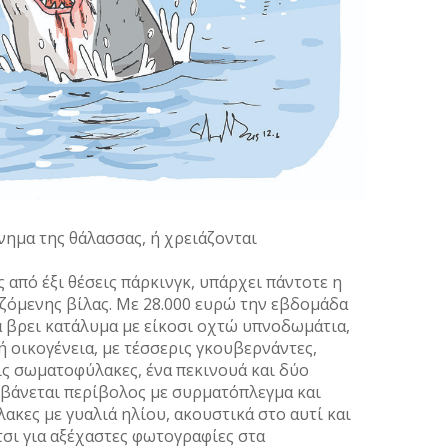
νηµα της θάλασσας, ή χρειάζονται
ς από έξι θέσεις πάρκινγκ, υπάρχει πάντοτε η
ζόµενης βίλας. Με 28.000 ευρώ την εβδοµάδα
να βρει κατάλυµα µε είκοσι οχτώ υπνοδωµάτια,
ή οικογένεια, µε τέσσερις γκουβερνάντες,
ς σωµατοφύλακες, ένα πεκινουά και δύο
µβάνεται περίβολος µε συρµατόπλεγµα και
κες µε γυαλιά ηλίου, ακουστικά στο αυτί και
σι για αξέχαστες φωτογραφίες στα