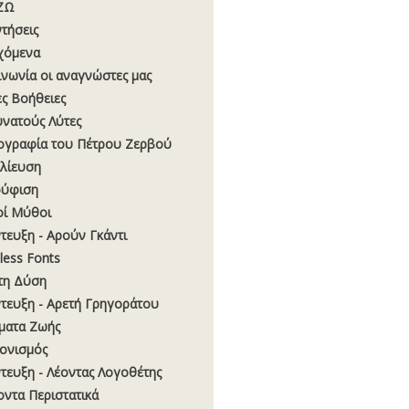
ΖΩ
τήσεις
χόμενα
ινωνία οι αναγνώστες μας
ς Βοήθειες
υνατούς Λύτες
ογραφία του Πέτρου Ζερβού
λίευση
ούφιση
οί Μύθοι
τευξη - Αρούν Γκάντι
ess Fonts
τη Δύση
τευξη - Αρετή Γρηγοράτου
ματα Ζωής
ονισμός
τευξη - Λέοντας Λογοθέτης
οντα Περιστατικά