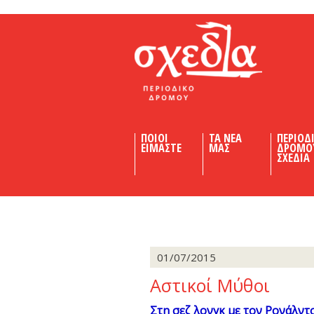
Shedia
ΠΟΙΟΙ
ΤΑ ΝΕΑ
ΠΕΡΙΟΔ
ΕΙΜΑΣΤΕ
ΜΑΣ
ΔΡΟΜΟ
ΣΧΕΔΙΑ
01/07/2015
Αστικοί Μύθοι
Στη σεζ λονγκ µε τον Ρονάλντ