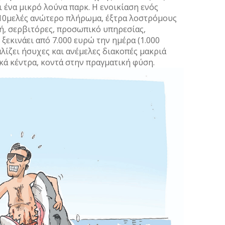
ι ένα µικρό λούνα παρκ. Η ενοικίαση ενός
10µελές ανώτερο πλήρωµα, έξτρα λοστρόµους
ή, σερβιτόρες, προσωπικό υπηρεσίας,
ξεκινάει από 7.000 ευρώ την ηµέρα (1.000
αλίζει ήσυχες και ανέµελες διακοπές µακριά
κά κέντρα, κοντά στην πραγµατική φύση.