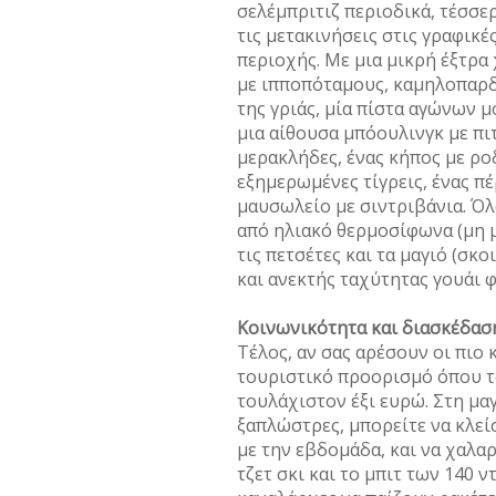
σελέµπριτιζ περιοδικά, τέσσε
τις µετακινήσεις στις γραφικ
περιοχής. Με µια µικρή έξτρα
µε ιπποπόταµους, καµηλοπαρδ
της γριάς, µία πίστα αγώνων 
µια αίθουσα µπόουλινγκ µε πιτ
µερακλήδες, ένας κήπος µε ροδ
εξηµερωµένες τίγρεις, ένας π
µαυσωλείο µε σιντριβάνια. Όλ
από ηλιακό θερµοσίφωνα (µη µ
τις πετσέτες και τα µαγιό (σκο
και ανεκτής ταχύτητας γουάι φ
Κοινωνικότητα και διασκέδασ
Τέλος, αν σας αρέσουν οι πιο 
τουριστικό προορισµό όπου το
τουλάχιστον έξι ευρώ. Στη µα
ξαπλώστρες, µπορείτε να κλεί
µε την εβδοµάδα, και να χαλα
τζετ σκι και το µπιτ των 140