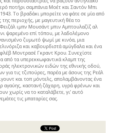
ς και παρουσιάστριες να βάζουν αντηλιακό
ερό ποτήρι σαµπάνια Μοέτ και Σαντόν Μπι
1943. Το βραδάκι µπορείτε να φάτε σε µία από
 της περιοχής, µε µαγευτική θέα το
Φειζάλ ιµπν Μουσάντ µπιν Αµπτουλαζίζ αλ
ίνι ψαρεµένο επί τόπου, µε λαδολέµονο
γανισµένο ζυµωτό ψωµί µε κινόα, µια
σελινόριζα και καβουρδιστά αµύγδαλα και ένα
φλέβ Μοντρασέ Γκραντ Κρου. Συνεχίστε
να από τα υπερεκκωφαντικά κλαµπ της
οράς ηλεκτρονικών ειδών της εθνικής οδού,
ν για τις τζιπούρες, παρέα µε άσους της Ρεάλ
γουντ και τοπ µόντελς, απολαµβάνοντας ένα
ρ αγαύης, καστανή ζάχαρη, υγρά φρένων και
ουν χωρίς να το καταλάβετε, γι’ αυτό
εµάτες τις µπαταρίες σας.
ίρι!