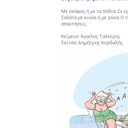
Με σκάφος ή µε τα πόδια; Σε ε
Σαλάτα µε κινόα ή µε ρόκα; Ο 
απαντήσεις.
Κείμενο: Άγγελος Τσέκερης
Σκίτσα: Δηµήτρης Κορδαλής