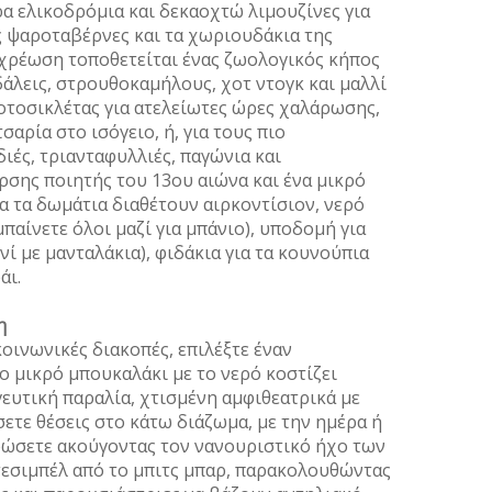
ρα ελικοδρόµια και δεκαοχτώ λιµουζίνες για
ές ψαροταβέρνες και τα χωριουδάκια της
 χρέωση τοποθετείται ένας ζωολογικός κήπος
άλεις, στρουθοκαµήλους, χοτ ντογκ και µαλλί
µοτοσικλέτας για ατελείωτες ώρες χαλάρωσης,
σαρία στο ισόγειο, ή, για τους πιο
ιές, τριανταφυλλιές, παγώνια και
έρσης ποιητής του 13ου αιώνα και ένα µικρό
α τα δωµάτια διαθέτουν αιρκοντίσιον, νερό
παίνετε όλοι µαζί για µπάνιο), υποδοµή για
ινί µε µανταλάκια), φιδάκια για τα κουνούπια
άι.
η
κοινωνικές διακοπές, επιλέξτε έναν
 µικρό µπουκαλάκι µε το νερό κοστίζει
γευτική παραλία, χτισµένη αµφιθεατρικά µε
σετε θέσεις στο κάτω διάζωµα, µε την ηµέρα ή
ρώσετε ακούγοντας τον νανουριστικό ήχο των
 ντεσιµπέλ από το µπιτς µπαρ, παρακολουθώντας