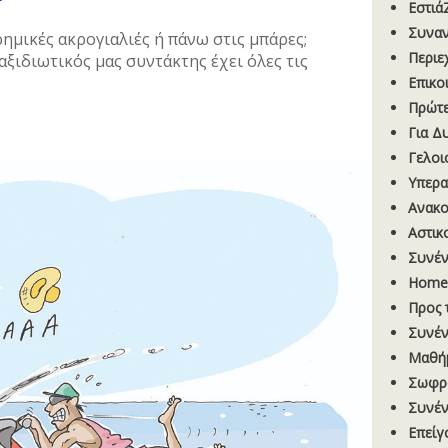
Εστιά
Συναν
ρηµικές ακρογιαλιές ή πάνω στις µπάρες;
Περιε
ταξιδιωτικός µας συντάκτης έχει όλες τις
Επικο
Πρώτε
Για Δ
Γελοι
Υπερα
Ανακ
Αστικ
Συνέν
Homel
Προς 
Συνέν
Μαθή
Σωφρ
Συνέν
Επείγ