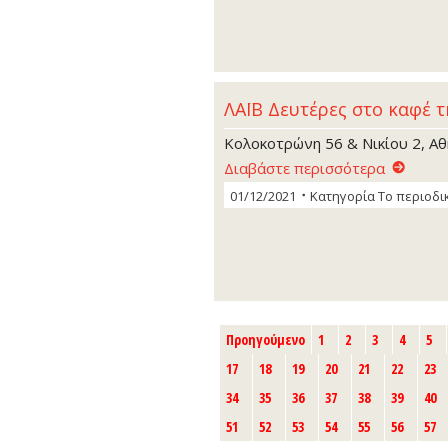
ΛΑΪΒ Δευτέρες στο καφέ τ
Κολοκοτρώνη 56 & Νικίου 2, Α
Διαβάστε περισσότερα
01/12/2021
Κατηγορία
Το περιοδι
Προηγούμενο
1
2
3
4
5
17
18
19
20
21
22
23
34
35
36
37
38
39
40
51
52
53
54
55
56
57