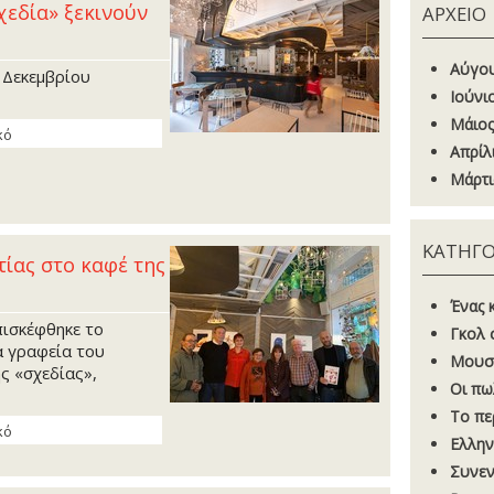
χεδία» ξεκινούν
ΑΡΧΕΙΟ
Αύγου
 Δεκεμβρίου
Ιούνι
Μάιος
κό
Απρίλ
Μάρτι
ΚΑΤΗΓΟ
ίας στο καφέ της
Ένας 
πισκέφθηκε το
Γκoλ 
α γραφεία του
Μουσ
ης «σχεδίας»,
Οι πω
Το πε
κό
Ελλην
Συνεν