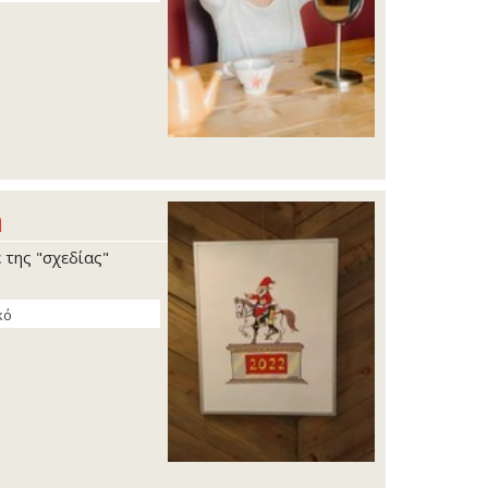
η
 της "σχεδίας"
κό