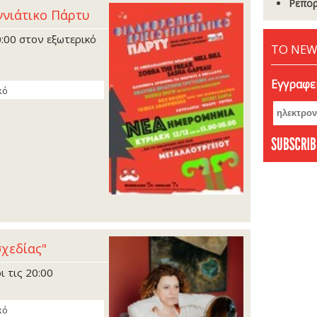
Ρεπορ
ννιάτικο Πάρτυ
0:00 στον εξωτερικό
ΤΟ NEW
Εγγραφεί
κό
σχεδίας"
ι τις 20:00
κό