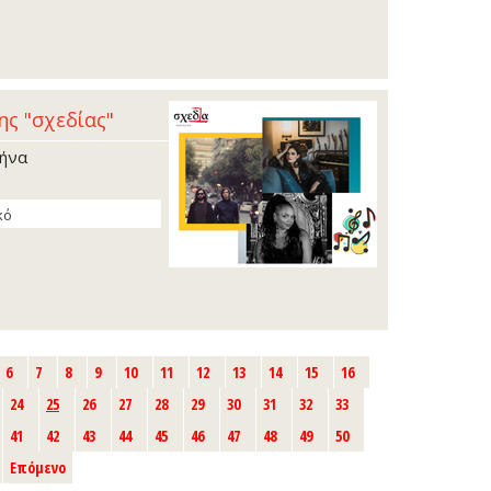
ης "σχεδίας"
θήνα
κό
6
7
8
9
10
11
12
13
14
15
16
24
25
26
27
28
29
30
31
32
33
41
42
43
44
45
46
47
48
49
50
Επόμενο