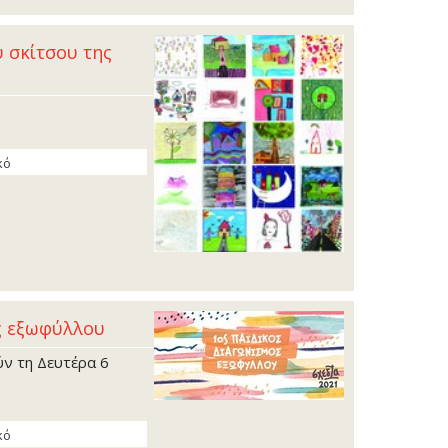
 σκίτσου της
κό
ς εξωφύλλου
ύν τη Δευτέρα 6
κό