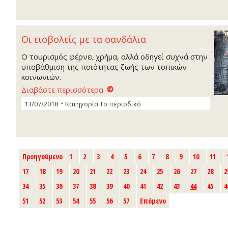
Οι εισβολείς με τα σανδάλια
Ο τουρισμός φέρνει χρήμα, αλλά οδηγεί συχνά στην
υποβάθμιση της ποιότητας ζωής των τοπικών
κοινωνιών.
Διαβάστε περισσότερα
13/07/2018
Κατηγορία
Το περιοδικό
Προηγούμενο
1
2
3
4
5
6
7
8
9
10
11
17
18
19
20
21
22
23
24
25
26
27
28
2
34
35
36
37
38
39
40
41
42
43
44
45
4
51
52
53
54
55
56
57
Επόμενο