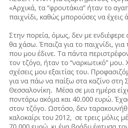
«Αρχικά, τα “φρουτάκια” ήταν το αγ
παιχνίδι, καθώς µπορούσες να έχεις 
Στην πορεία, όµως, δεν µε ενδιέφερε 
θα χάσω. Έπαιζα για το παιχνίδι, για
που µου έδινε. Τα πάντα περιστρέφο
τον τζόγο, ήταν το “ναρκωτικό” µου. 
σχέσεις µου εξαιτίας του. Προφασιζό
για να πάω να παίξω στα καζίνο στη Σ
Θεσσαλονίκη. Μέσα σε µια ηµέρα είχ
ποντάρω ακόµα και 40.000 ευρώ. Έχασ
στον τζόγο. Ωστόσο, δεν ταρακουνήθ
καλοκαίρι του 2012, σε τρεις µόλις µέ
70.000 ευρώ, κι ένα βράδυ έφτυσα το