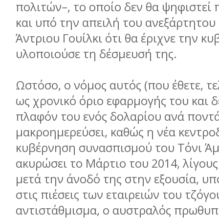
πολιτών–, το οποίο δεν θα ψηφιστεί 
και υπό την απειλή του ανεξάρτητου
Άντριου Γουίλκι ότι θα έριχνε την κ
υλοποιούσε τη δέσµευσή της.
Ωστόσο, ο νόµος αυτός (που έθετε, τε
ως χρονικό όριο εφαρµογής του και δ
πλαφόν του ενός δολαρίου ανά ποντά
µακροηµερεύσει, καθώς η νέα κεντρο
κυβέρνηση συνασπισµού του Τόνι Άµ
ακυρώσει το Μάρτιο του 2014, λίγους
µετά την άνοδό της στην εξουσία, υ
στις πιέσεις των εταιρειών του τζόγο
αντιστάθµισµα, ο αυστραλός πρωθυπ