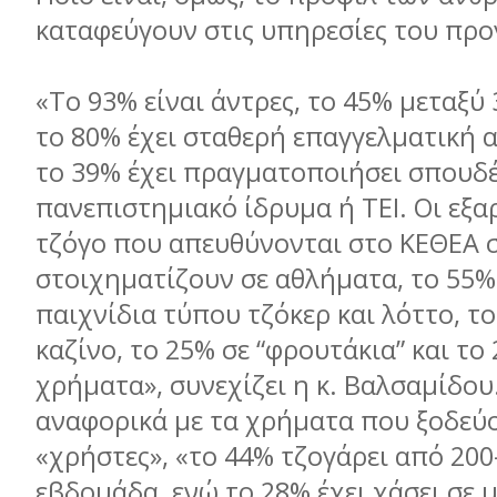
καταφεύγουν στις υπηρεσίες του πρ
«Το 93% είναι άντρες, το 45% µεταξύ 
το 80% έχει σταθερή επαγγελµατική 
το 39% έχει πραγµατοποιήσει σπουδέ
πανεπιστηµιακό ίδρυµα ή ΤΕΙ. Οι εξα
τζόγο που απευθύνονται στο ΚΕΘΕΑ 
στοιχηµατίζουν σε αθλήµατα, το 55% 
παιχνίδια τύπου τζόκερ και λόττο, τ
καζίνο, το 25% σε “φρουτάκια” και το
χρήµατα», συνεχίζει η κ. Βαλσαµίδου
αναφορικά µε τα χρήµατα που ξοδεύο
«χρήστες», «το 44% τζογάρει από 200
εβδοµάδα, ενώ το 28% έχει χάσει σε 