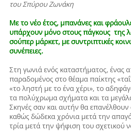
του Σπύρου Ζωνάκη
Με το νέο έτος, µπανάνες και φράουλ
υπάρχουν µόνο στους πάγκους της λ
σούπερ µάρκετ, µε συντριπτικές κοιν
συνέπειες.
Στη γωνιά ενός καταστήµατος, ένας 
παραδοµένος στο θέαµα παίκτης «ταΐ
«το ληστή µε το ένα χέρι», το αδηφά
τα πολύχρωµα σχήµατα και τα µεγάλ
Σκηνές σαν και αυτήν θα επανέλθουν
καθώς δώδεκα χρόνια µετά την απαγό
τρία µετά την ψήφιση του σχετικού 