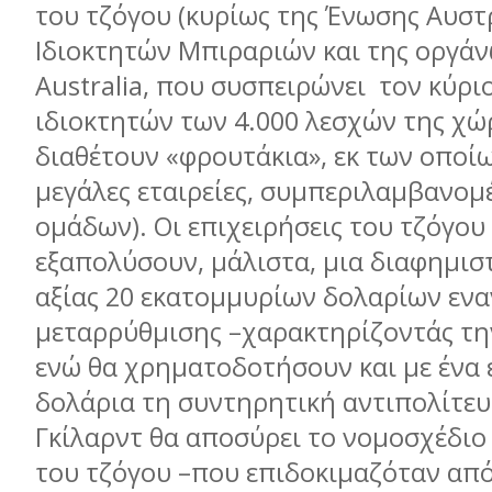
του τζόγου (κυρίως της Ένωσης Αυσ
Ιδιοκτητών Μπιραριών και της οργάν
Australia, που συσπειρώνει τον κύρι
ιδιοκτητών των 4.000 λεσχών της χ
διαθέτουν «φρουτάκια», εκ των οποίω
µεγάλες εταιρείες, συµπεριλαµβανο
οµάδων). Οι επιχειρήσεις του τζόγου
εξαπολύσουν, µάλιστα, µια διαφηµισ
αξίας 20 εκατοµµυρίων δολαρίων ενα
µεταρρύθµισης –χαρακτηρίζοντάς την
ενώ θα χρηµατοδοτήσουν και µε ένα
δολάρια τη συντηρητική αντιπολίτευ
Γκίλαρντ θα αποσύρει το νοµοσχέδιο
του τζόγου –που επιδοκιµαζόταν απ