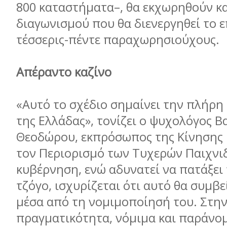
800 καταστήµατα–, θα εκχωρηθούν κ
διαγωνισµού που θα διενεργηθεί το ε
τέσσερις-πέντε παραχωρησιούχους.
Απέραντο καζίνο
«Αυτό το σχέδιο σηµαίνει την πλήρη
της Ελλάδας», τονίζει ο ψυχολόγος Β
Θεοδώρου, εκπρόσωπος της Κίνησης 
τον Περιορισµό των Τυχερών Παιχνι
κυβέρνηση, ενώ αδυνατεί να πατάξει
τζόγο, ισχυρίζεται ότι αυτό θα συµβ
µέσα από τη νοµιµοποίησή του. Στη
πραγµατικότητα, νόµιµα και παράνοµ