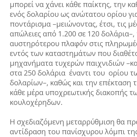
µπορεί να χάνει κάθε παίκτης, την κ
ενός δολαρίου ως ανώτατου ορίου γι
ποντάρισµα –µειώνοντας, έτσι, τις µέ
απώλειες από 1.200 σε 120 δολάρια–
αυστηρότερου πλαφόν στις πληρωµέ
εντός των καταστηµάτων που διαθέτ
µηχανήµατα τυχερών παιχνιδιών –κα
στα 250 δολάρια έναντι του ορίου τ
δολαρίων–, καθώς και την επέκταση 
κάθε µέρα υποχρεωτικής διακοπής τ
κουλοχέρηδων.
Η σχεδιαζόµενη µεταρρύθµιση θα πρ
αντίδραση του πανίσχυρου λόµπι τη