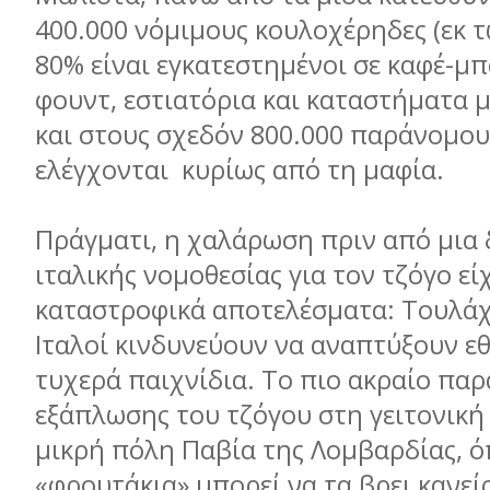
400.000 νόµιµους κουλοχέρηδες (εκ 
80% είναι εγκατεστηµένοι σε καφέ-µπ
φουντ, εστιατόρια και καταστήµατα µ
και στους σχεδόν 800.000 παράνοµου
ελέγχονται κυρίως από τη µαφία.
Πράγµατι, η χαλάρωση πριν από µια 
ιταλικής νοµοθεσίας για τον τζόγο εί
καταστροφικά αποτελέσµατα: Τουλάχ
Ιταλοί κινδυνεύουν να αναπτύξουν ε
τυχερά παιχνίδια. Το πιο ακραίο παρ
εξάπλωσης του τζόγου στη γειτονική 
µικρή πόλη Παβία της Λοµβαρδίας, ό
«φρουτάκια» µπορεί να τα βρει κανεί