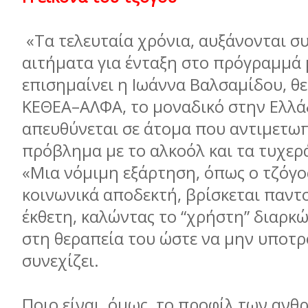
«Τα τελευταία χρόνια, αυξάνονται σ
αιτήµατα για ένταξη στο πρόγραµµά 
επισηµαίνει η Ιωάννα Βαλσαµίδου, θ
ΚΕΘΕΑ–ΑΛΦΑ, το µοναδικό στην Ελλά
απευθύνεται σε άτοµα που αντιµετω
πρόβληµα µε το αλκοόλ και τα τυχερά
«Μια νόµιµη εξάρτηση, όπως ο τζόγος
κοινωνικά αποδεκτή, βρίσκεται παντ
έκθετη, καλώντας το “χρήστη” διαρκώ
στη θεραπεία του ώστε να µην υποτρ
συνεχίζει.
Ποιο είναι, όµως, το προφίλ των αν