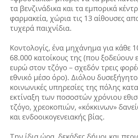
τα βενζινάδικα και τα εµπορικά κέντρ
φαρµακεία, χώρια τις 13 αίθουσες απο
τυχερά παιχνίδια.
Κοντολογίς, ένα µηχάνηµα για κάθε 1
68.000 κατοίκους της (που ξοδεύουν 
ευρώ στον τζόγο – σχεδόν τρεις φορ
εθνικό µέσο όρο). Διόλου δυσεξήγητο,
κοινωνικές υπηρεσίες της πόλης κα
εκτίναξη των ποσοστών χρόνιου εθι
τζόγο, χρεοκοπιών, «κόκκινων» δανε
και ενδοοικογενειακής βίας.
Την ίδια ώρα, δεκάδες δήµοι και περι