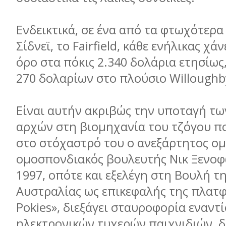
Ενδεικτικά, σε ένα από τα φτωχότερα
Σίδνεϊ, το Fairfield, κάθε ενήλικας χά
όρο στα πόκις 2.340 δολάρια ετησίως,
270 δολαρίων στο πλούσιο Willoughb
Είναι αυτήν ακριβώς την υποταγή τω
αρχών στη βιοµηχανία του τζόγου πο
στο στόχαστρό του ο ανεξάρτητος ο
οµοσπονδιακός βουλευτής Νικ Ξενοφ
1997, οπότε και εξελέγη στη Βουλή τ
Αυστραλίας ως επικεφαλής της πλατ
Pokies», διεξάγει σταυροφορία εναντ
ηλεκτρονικών τυχερών παιχνιδιών, δ