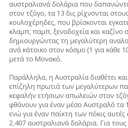
αυστραλιανά δολάρια που δαπανώντα
στον τζόγο, τα 13 δις ρίχνονται στου
κουλοχέρηδες, που βρίσκονται εγκατ
κλαµπ, παµπ, ξενοδοχεία και καζίνο 
δηµιουργώντας τη µεγαλύτερη αναλ
ανά κάτοικο στον κόσµο (1 για κάθε 
µετά το Μονακό.
Παράλληλα, η Αυστραλία διαθέτει και
επίζηλη πρωτιά των µεγαλύτερων πα
κεφαλήν ετήσιων απωλειών στον τζό
φθάνουν για έναν µέσο Αυστραλό τα 
ενώ για έναν παίκτη των πόκις αυτές
2.407 αυστραλιανά δολάρια. Για του