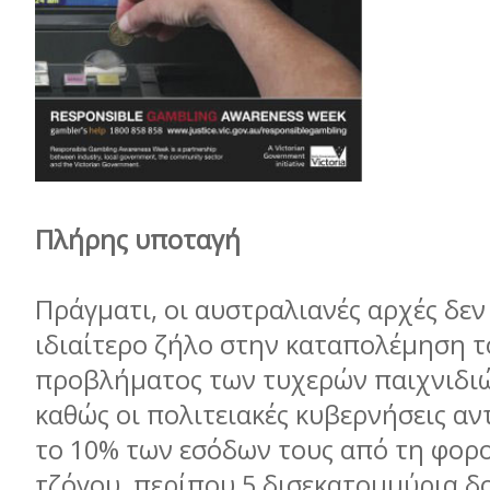
Πλήρης υποταγή
Πράγµατι, οι αυστραλιανές αρχές δε
ιδιαίτερο ζήλο στην καταπολέµηση τ
προβλήµατος των τυχερών παιχνιδιώ
καθώς οι πολιτειακές κυβερνήσεις α
το 10% των εσόδων τους από τη φορ
τζόγου, περίπου 5 δισεκατοµµύρια δ