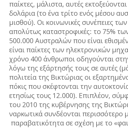
παίκτες, µάλιστα, αυτές εκτοξεύονται
δολάρια (το ένα τρίτο ενός µέσου αυ
µισθού). Οι κοινωνικές συνέπειες των
απολύτως καταστροφικές: το 75% τω
500.000 Αυστραλών που είναι εθισµέν
είναι παίκτες των ηλεκτρονικών µηχ
χρόνο 400 άνθρωποι οδηγούνται στη
λόγω της εξάρτησής τους σε αυτές (µ
πολιτεία της Βικτώριας οι εξαρτηµέν
πόκις που σκέφτονται την αυτοκτονί
ετησίως τους 12.000). Επιπλέον, σύµ
του 2010 της κυβέρνησης της Βικτώρ
ναρκωτικά συνδέονται περισσότερο µ
παραβατικότητα σε σχέση µε το «φα