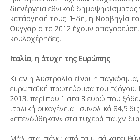
διενέργεια εθνικού δηµοψηφίσµατος 
κατάργησή τους. Ήδη, η Νορβηγία το 
Ουγγαρία το 2012 έχουν απαγορεύσει
κουλοχέρηδες.
Ιταλία, η άτυχη της Ευρώπης
Κι αν η Αυστραλία είναι η παγκόσµια, 
ευρωπαϊκή πρωτεύουσα του τζόγου.
2013, περίπου 1 στα 8 ευρώ που ξόδε
ιταλική οικογένεια –συνολικά 84,5 δι
«επενδύθηκαν» στα τυχερά παιχνίδια
Μάλιστα, πάνω από τα µισά κατευθύ