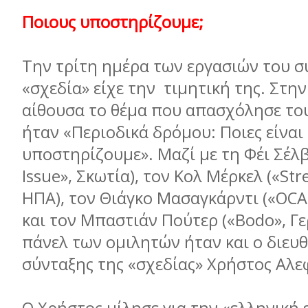
Ποιους υποστηρίζουμε;
Την τρίτη ημέρα των εργασιών του σ
«σχεδία» είχε την τιμητική της. Στην
αίθουσα το θέμα που απασχόλησε το
ήταν «Περιοδικά δρόμου: Ποιες είναι
υποστηρίζουμε». Μαζί με τη Φέι Σέλβ
Issue», Σκωτία), τον Κολ Μέρκελ («Str
ΗΠΑ), τον Θιάγκο Μασαγκάρντι («OCAS
και τον Μπαστιάν Πούτερ («Bodo», Γε
πάνελ των ομιλητών ήταν και ο διευ
σύνταξης της «σχεδίας» Χρήστος Αλε