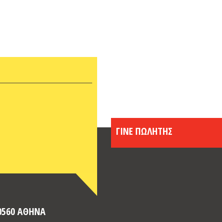
Σεπτέ
Αύγου
Ιούλι
Ιούνι
Απρίλ
Μάρτι
Φεβρο
Ιανου
Δεκέμ
Νοέμβ
ΓΙΝΕ ΠΩΛΗΤΗΣ
Οκτώβ
Σεπτέ
Αύγου
Ιούλι
Ιούνι
Μάιος
10560 ΑΘΗΝΑ
Απρίλ