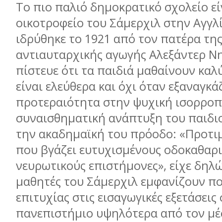
Το πιο παλιό δηµοκρατικό σχολείο εί
οικοτροφείο του Σάµερχιλ στην Αγγλ
ιδρύθηκε το 1921 από τον πατέρα τη
αντιαυταρχικής αγωγής Αλεξάντερ Νη
πίστευε ότι τα παιδιά µαθαίνουν καλ
είναι ελεύθερα και όχι όταν εξαναγκά
προτεραιότητα στην ψυχική ισορροπί
συναισθηµατική ανάπτυξη του παιδιο
την ακαδηµαϊκή του πρόοδο: «Προτι
που βγάζει ευτυχισµένους οδοκαθαρι
νευρωτικούς επιστήµονες», είχε δηλώσ
µαθητές του Σάµερχιλ εµφανίζουν π
επιτυχίας στις εισαγωγικές εξετάσεις
πανεπιστήµιο υψηλότερα από τον µέ