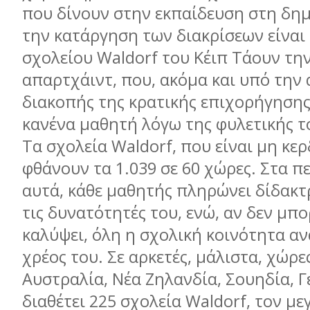
που δίνουν στην εκπαίδευση στη δηµ
την κατάργηση των διακρίσεων είναι
σχολείου Waldorf του Κέιπ Τάουν τη
απαρτχάιντ, που, ακόµα και υπό την 
διακοπής της κρατικής επιχορήγησης
κανένα µαθητή λόγω της φυλετικής τ
Τα σχολεία Waldorf, που είναι µη κε
φθάνουν τα 1.039 σε 60 χώρες. Στα π
αυτά, κάθε µαθητής πληρώνει δίδακτ
τις δυνατότητές του, ενώ, αν δεν µπο
καλύψει, όλη η σχολική κοινότητα α
χρέος του. Σε αρκετές, µάλιστα, χώρες
Αυστραλία, Νέα Ζηλανδία, Σουηδία, 
διαθέτει 225 σχολεία Waldorf, τον µ