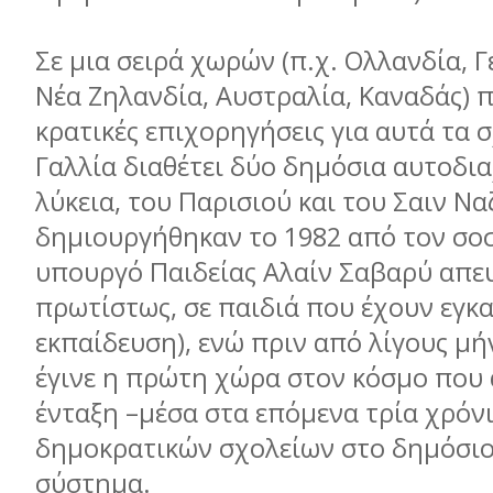
Σε µια σειρά χωρών (π.χ. Ολλανδία, Γ
Νέα Ζηλανδία, Αυστραλία, Καναδάς) 
κρατικές επιχορηγήσεις για αυτά τα σ
Γαλλία διαθέτει δύο δηµόσια αυτοδι
λύκεια, του Παρισιού και του Σαιν Να
δηµιουργήθηκαν το 1982 από τον σο
υπουργό Παιδείας Αλαίν Σαβαρύ απε
πρωτίστως, σε παιδιά που έχουν εγκα
εκπαίδευση), ενώ πριν από λίγους µή
έγινε η πρώτη χώρα στον κόσµο που
ένταξη –µέσα στα επόµενα τρία χρόν
δηµοκρατικών σχολείων στο δηµόσιο
σύστηµα.