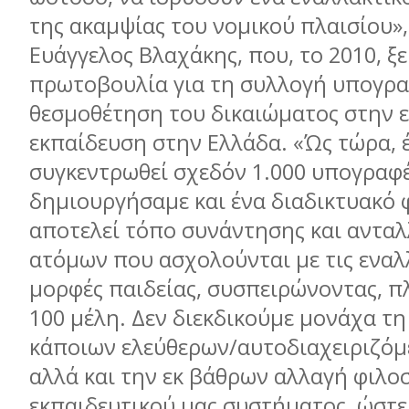
της ακαµψίας του νοµικού πλαισίου»,
Ευάγγελος Βλαχάκης, που, το 2010, ξ
πρωτοβουλία για τη συλλογή υπογρα
θεσµοθέτηση του δικαιώµατος στην 
εκπαίδευση στην Ελλάδα. «Ώς τώρα, 
συγκεντρωθεί σχεδόν 1.000 υπογραφές
δηµιουργήσαµε και ένα διαδικτυακό
αποτελεί τόπο συνάντησης και αντα
ατόµων που ασχολούνται µε τις εναλ
µορφές παιδείας, συσπειρώνοντας, π
100 µέλη. Δεν διεκδικούµε µονάχα τη
κάποιων ελεύθερων/αυτοδιαχειριζόµ
αλλά και την εκ βάθρων αλλαγή φιλο
εκπαιδευτικού µας συστήµατος, ώστε