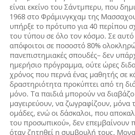
είναι εκείνο του Σάντµπερυ, που δηµ
1968 στο Φράµινγκχαµ της Μασσαχου
υπήρξε το πρότυπο για 40 περίπου σ
του τύπου σε όλο τον κόσµο. Σε αυτό
απόφοιτοι σε ποσοστό 80% ολοκληρ
πανεπιστηµιακές σπουδές– δεν υπάρχ
ηµερήσιο πρόγραµµα, ούτε ώρες διδα
χρόνος που περνά ένας µαθητής σε κ
δραστηριότητα προκύπτει από τη διά
µόνο. Τα παιδιά µπορούν να διαβάζο
µαγειρεύουν, να ζωγραφίζουν, µόνα τ
οµάδες, ενώ οι δάσκαλοι, που αποκα
του προσωπικού», δεν επεµβαίνουν 
όταν ζητηθεί η συµβουλή τους. Μονα