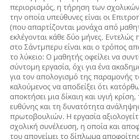
περιορισµός, η τήρηση των σχολικών
την οποία υπεύθυνες είναι οι Επιτρο
(που απαρτίζονται µονάχα από µαθητέ
εκλέγονται κάθε δύο µήνες. Εντελώς
στο Σάντµπερυ είναι και ο τρόπος α
το λύκειο: Ο µαθητής οφείλει να συντ
σύντοµη εργασία, όχι για ένα ακαδηµ
για τον απολογισµό της παραµονής τ
καλούµενος να αποδείξει ότι κατόρθ
αποκτήσει µια δίκαιη και υγιή κρίση,
ευθύνης και τη δυνατότητα ανάληψη
πρωτοβουλιών. Η εργασία αξιολογείτ
σχολική συνέλευση, η οποία και αποφ
του απονείµει το δίπλωµα αποφοίτη