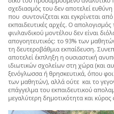
δικό του προσαρµοσµένο αναλυτικό
σχεδιασµός του δεν αποτελεί ευθύνη
που συντονίζεται και εγκρίνεται από 
εκπαιδευτικές αρχές. Ο απολογισµός 
φινλανδικού µοντέλου δεν είναι διόλ
απογοητευτικός: το 93% των µαθητώ
τη δευτεροβάθµια εκπαίδευση. Συνεπ
αποτελεί έκπληξη η ουσιαστική ανυπ
ιδιωτικών σχολείων στη χώρα (και αυ
ξενόγλωσσα ή θρησκευτικά, όπου φοι
των µαθητών), αλλά ούτε και το γεγο
επάγγελµα του εκπαιδευτικού απολα
µεγαλύτερη δηµοτικότητα και κύρος 