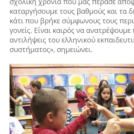
σχολική χρονιά που µας πέρασε απο
καταργήσουµε τους βαθµούς και τα δ
κάτι που βρήκε σύµφωνους τους περ
γονείς. Είναι καιρός να ανατρέψουµε
αντιλήψεις του ελληνικoύ εκπαιδευτ
συστήµατος», σηµειώνει.