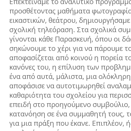
Επεκτείναµε το αναλυτικό πρόγραµµα
προσθέτοντας µαθήµατα φωτογραφία
εικαστικών, θεάτρου, δηµιουργήσαµε
σχολική τηλεόραση. Στα σχολικά συ
γίνονται κάθε Παρασκευή, όπου οι δ
σηκώνουµε το χέρι για να πάρουµε το
αποφασίζεται από κοινού η πορεία το
κανόνες του, η επίλυση των προβληµ
ένα από αυτά, µάλιστα, µια ολόκληρη
αποφάσισε να αυτοτιµωρηθεί αναλα
καθαριότητα του σχολείου για περισσ
επειδή στο προηγούµενο συµβούλιο, 
κατανόηση σε ένα συµµαθητή τους, 
για µια πράξη που έκανε. Επιπλέον, 