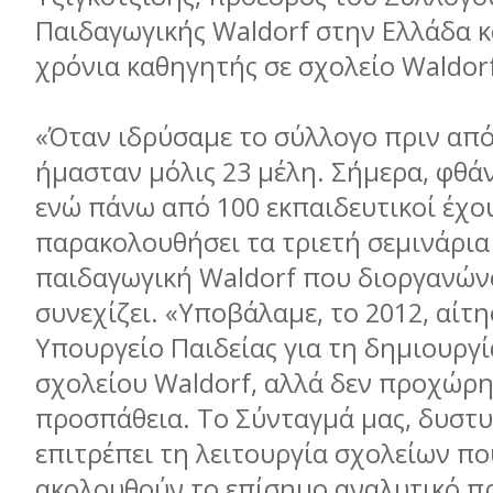
Παιδαγωγικής Waldorf στην Ελλάδα κα
χρόνια καθηγητής σε σχολείο Waldor
«Όταν ιδρύσαµε το σύλλογο πριν από
ήµασταν µόλις 23 µέλη. Σήµερα, φθάν
ενώ πάνω από 100 εκπαιδευτικοί έχο
παρακολουθήσει τα τριετή σεµινάρια
παιδαγωγική Waldorf που διοργανών
συνεχίζει. «Υποβάλαµε, το 2012, αίτ
Υπουργείο Παιδείας για τη δηµιουργ
σχολείου Waldorf, αλλά δεν προχώρη
προσπάθεια. Το Σύνταγµά µας, δυστυ
επιτρέπει τη λειτουργία σχολείων πο
ακολουθούν το επίσηµο αναλυτικό π