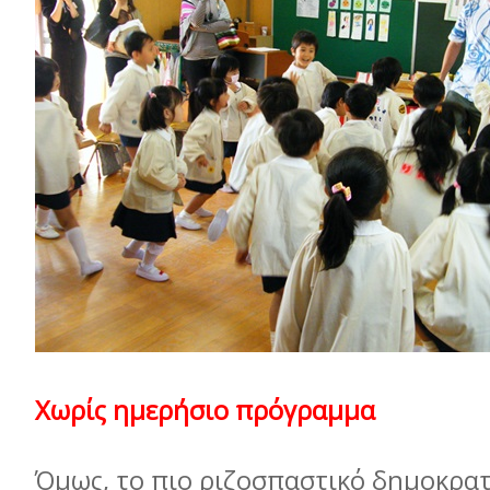
Χωρίς ηµερήσιο πρόγραµµα
Όµως, το πιο ριζοσπαστικό δηµοκρατ