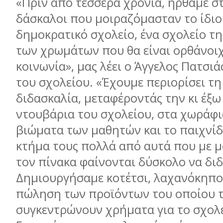
«Πριν από τέσσερα χρόνια, ήρθαµε στ
δάσκαλοι που µοιραζόµασταν το ίδιο
δηµοκρατικό σχολείο, ένα σχολείο τη
των χρωµάτων που θα είναι ορθάνοι
κοινωνία», µας λέει ο Άγγελος Πατσιά
του σχολείου. «Έχουµε περιορίσει τ
διδασκαλία, µεταφέροντάς την κι έξω
ντουβάρια του σχολείου, στα χωράφι
βιώµατα των µαθητών και το παιχνίδι
κτήµα τους πολλά από αυτά που µε µ
τον πίνακα φαίνονται δύσκολο να δι
Δηµιουργήσαµε κοτέτσι, λαχανόκηπο
πώληση των προϊόντων του οποίου τ
συγκεντρώνουν χρήµατα για το σχολε