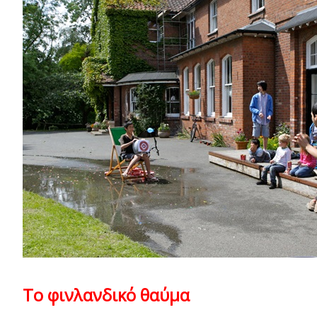
Το φινλανδικό θαύµα