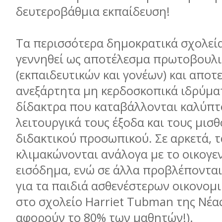
δευτεροβάθµια εκπαίδευση!
Τα περισσότερα δηµοκρατικά σχολεί
γεννηθεί ως αποτέλεσµα πρωτοβουλ
(εκπαιδευτικών και γονέων) και αποτ
ανεξάρτητα µη κερδοσκοπικά ιδρύµατ
δίδακτρα που καταβάλλονται καλύπτ
λειτουργικά τους έξοδα και τους µισ
διδακτικού προσωπικού. Σε αρκετά, 
κλιµακώνονται ανάλογα µε το οικογε
εισόδηµα, ενώ σε άλλα προβλέποντα
για τα παιδιά ασθενέστερων οικονοµι
στο σχολείο Ηarriet Tubman της Νέας
αφορούν το 80% των µαθητών!).