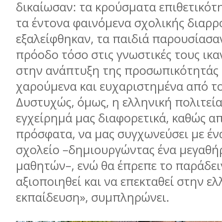
δικαίωσαν: τα κρούσµατα επιθετικότ
τα έντονα φαινόµενα σχολικής διαρρ
εξαλείφθηκαν, τα παιδιά παρουσίασα
πρόοδο τόσο στις γνωστικές τους ικα
στην ανάπτυξη της προσωπικότητάς τ
χαρούµενα και ευχαριστηµένα από το
Δυστυχώς, όµως, η ελληνική πολιτεία
εγχείρηµά µας διαφορετικά, καθώς α
πρόσφατα, να µας συγχωνεύσει µε έν
σχολείο –δηµιουργώντας ένα µεγαθή
µαθητών–, ενώ θα έπρεπε το παράδει
αξιοποιηθεί και να επεκταθεί στην ελ
εκπαίδευση», συµπληρώνει.