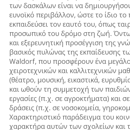
των δασκάλων είναι να δηµιουργήσου
ευνοϊκό περιβάλλον, ώστε το ίδιο το 
εκπαιδεύσει τον εαυτό του, όπως ται
προσωπικό του δρόµο στη ζωή. Όντω
και εξερευνητική προσέγγιση της γνώ
βασικός πυλώνας της εκπαίδευσης τ
Waldorf, που προσφέρουν ένα µεγάλο
χειροτεχνικών και καλλιτεχνικών µ
(θέατρο, µουσική, εικαστικά, ευρυθµί
και ωθούν τη συµµετοχή των παιδιών
εργασίες (π.χ. σε αγροκτήµατα) και σ
δράσεις (π.χ. σε νοσοκοµεία, γηροκοµ
Χαρακτηριστικό παράδειγµα του κοι
χαρακτήρα αυτών των σχολείων και 