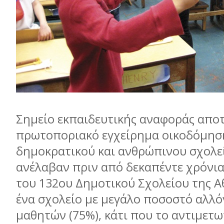
Σηµείο εκπαιδευτικής αναφοράς αποτε
πρωτοποριακό εγχείρηµα οικοδόµησ
δηµοκρατικού και ανθρώπινου σχολε
ανέλαβαν πριν από δεκαπέντε χρόνια
του 132ου Δηµοτικού Σχολείου της Α
ένα σχολείο µε µεγάλο ποσοστό αλλ
µαθητών (75%), κάτι που το αντιµετω