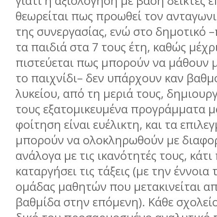
γιατί η αξιολόγηση µε βάση δείκτες 
θεωρείται πως προωθεί τον ανταγωνι
της συνεργασίας, ενώ στο δηµοτικό –
τα παιδιά στα 7 τους έτη, καθώς µέχρ
πιστεύεται πως µπορούν να µάθουν 
το παιχνίδι– δεν υπάρχουν καν βαθµο
λυκείου, από τη µεριά τους, δηµιουρ
τους εξατοµικευµένα προγράµµατα µ
φοίτηση είναι ευέλικτη, και τα επιλ
µπορούν να ολοκληρωθούν µε διαφορ
ανάλογα µε τις ικανότητές τους, κάτι
καταργήσει τις τάξεις (µε την έννοια 
οµάδας µαθητών που µετακινείται απ
βαθµίδα στην επόµενη). Κάθε σχολείο