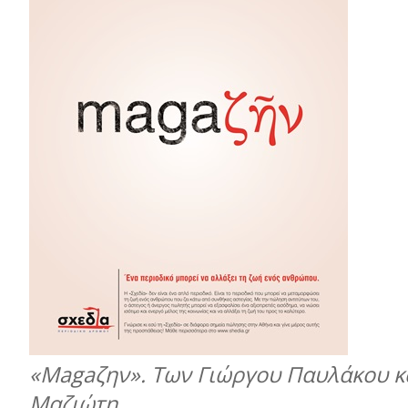
«Magaζην». Των Γιώργου Παυλάκου κ
Μαζιώτη.