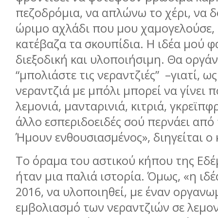
πεζοδρόμια, να απλώνω το χέρι, να 
ώριμο αχλάδι που μου χαμογελούσε,
κατέβαζα τα σκουπίδια. Η ιδέα μού φ
διεξοδική και υλοποιήσιμη. Θα οργά
“μπολιάστε τις νεραντζιές”
–γιατί, ω
νεραντζιά με μπόλι μπορεί να γίνει 
λεμονιά, μανταρινιά, κιτριά, γκρεϊπφρ
άλλο εσπεριδοειδές σού περνάει από
Ήμουν ενθουσιασμένος», διηγείται ο 
Το όραμα του αστικού κήπου της Εδέ
ήταν μια παλιά ιστορία. Όμως, «η ιδέ
2016, να υλοποιηθεί, με έναν οργανω
εμβολιασμό των νεραντζιών σε λεμον