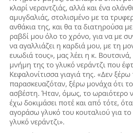
κλαρί νεραντζιάς, αλλά και ένα ολάνθ
αμυγδαλιάς, στολισμένο με τα τρυφε
ανθάκια της, και θα τα διατηρούσα με
ραβδί μου όλο το χρόνο, για να με σ
να αγαλλιάζει η καρδιά μου, με τη μο
ευωδιά τους», μας λέει η κ. Βουτσινά
μνήμη της το γλυκό νεράντζι που έφτ
Κεφαλονίτισσα γιαγιά της. «Δεν ξέρω
παρασκευαζόταν, ξέρω μονάχα ότι το
ασβέστη. Ήταν, όμως, το ωραιότερο 
έχω δοκιμάσει ποτέ και από τότε, ότ
αγοράσω γλυκό του κουταλιού για το 
γλυκό νεράντζι».