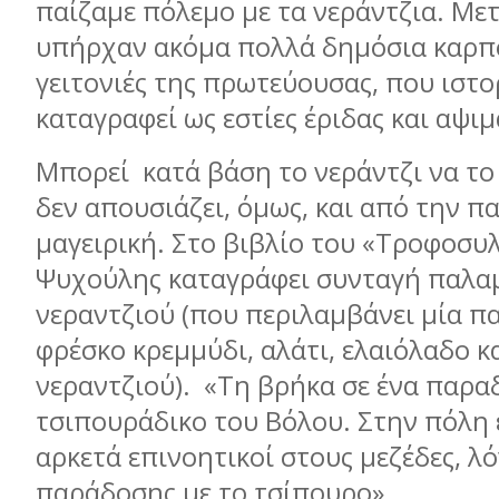
παίζαμε πόλεμο με τα νεράντζια. Με
υπήρχαν ακόμα πολλά δημόσια καρπ
γειτονιές της πρωτεύουσας, που ιστο
καταγραφεί ως εστίες έριδας και αψι
Μπορεί
κατά βάση το νεράντζι να το
δεν απουσιάζει, όμως, και από την 
μαγειρική. Στο βιβλίο του «Τροφοσυλ
Ψυχούλης καταγράφει συνταγή παλαμ
νεραντζιού (που περιλαμβάνει μία π
φρέσκο κρεμμύδι, αλάτι, ελαιόλαδο κ
νεραντζιού).
«Τη βρήκα σε ένα παρα
τσιπουράδικο του Βόλου. Στην πόλη ε
αρκετά επινοητικοί στους μεζέδες, λ
παράδοσης με το τσίπουρο».