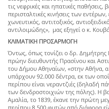
τις νεφρικές και ηπατικές παθήσεις, β
περισταλτικές κινήσεις των εντέρων, 
χωνευτικός, αντιτοξικός, αντιοξειδικό
αντιλοιμώδης»,
μας εξηγεί ο κ. Κουβ
ΚΛΙΜΑΤΙΚΗ ΠΡΟΣΑΡΜΟΓΗ
Όντως, όπως τονίζει ο δρ. Δημήτρης 
πρώην διευθυντής Πρασίνου και Αστ
του Δήμου Αθηναίων, «στην Αθήνα, α
υπάρχουν 92.000 δέντρα, εκ των οποί
περίπου είναι νεραντζιές (δηλαδή π
των δενδροστοιχιών της πόλης). Η β
Αμαλία, το 1839, έκανε την πρώτη μ
περίπου 8.500 φυτών από διάφορα εί