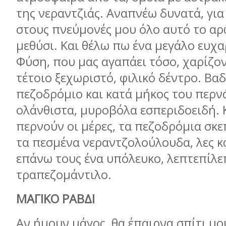
της νεραντζιάς. Αναπνέω δυνατά, για
στους πνεύμονές μου όλο αυτό το α
μεθύσι. Και θέλω πω ένα μεγάλο ευχ
Φύση, που μας αγαπάει τόσο, χαρίζον
τέτοιο ξεχωριστό, φιλικό δέντρο. Βα
πεζοδρόμιο και κατά μήκος του περν
ολάνθιστα, μυροβόλα εσπεριδοειδή. 
περνούν οι μέρες, τα πεζοδρόμια σκ
τα πεσμένα νεραντζολούλουδα, λες κ
επάνω τους ένα υπόλευκο, λεπτεπίλε
τραπεζομάντιλο.
ΜΑΓΙΚΟ ΡΑΒΔΙ
Αν ήμουν μάγος, θα έπαιρνα σπίτι μο