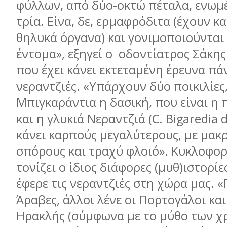
φύλλων, από δύο-οκτώ πέταλα, ενωμ
τρία. Είνα, δε, ερμαφρόδιτα (έχουν κα
θηλυκά όργανα) και γονιμοποιούνται
έντομα», εξηγεί ο
οδοντίατρος Σάκης
που έχει κάνει εκτεταμένη έρευνα πά
νεραντζιές. «Υπάρχουν δύο ποικιλίες,
Μπιγκαράντια η δασική, που είναι η 
και η γλυκιά Νεραντζιά (
C
.
Bigaredia
d
κάνει καρπούς μεγαλύτερους, με μακ
σπόρους και τραχύ φλοιό». Κυκλοφορ
τονίζει ο ίδιος διάφορες (μυθ)ιστορίε
έφερε τις νεραντζιές στη χώρα μας. «
Άραβες, άλλοι λένε οι Πορτογάλοι και
Ηρακλής (σύμφωνα με το μύθο των 