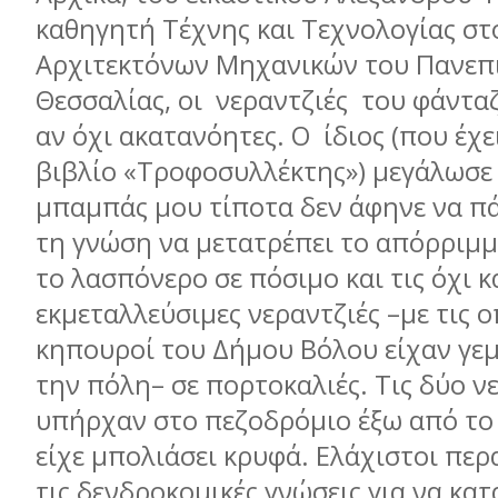
καθηγητή Τέχνης και Τεχνολογίας σ
Αρχιτεκτόνων Μηχανικών του Πανεπ
Θεσσαλίας, οι
νεραντζιές
του φάνταζ
αν όχι ακατανόητες. Ο
ίδιος (που έχε
βιβλίο «Τροφοσυλλέκτης») μεγάλωσε
μπαμπάς μου τίποτα δεν άφηνε να πά
τη γνώση να μετατρέπει το απόρριμμ
το λασπόνερο σε πόσιμο και τις όχι κ
εκμεταλλεύσιμες νεραντζιές –με τις ο
κηπουροί του Δήμου Βόλου είχαν γεμ
την πόλη– σε πορτοκαλιές. Τις δύο ν
υπήρχαν στο πεζοδρόμιο έξω από το 
είχε μπολιάσει κρυφά. Ελάχιστοι περ
τις δενδροκομικές γνώσεις για να κα