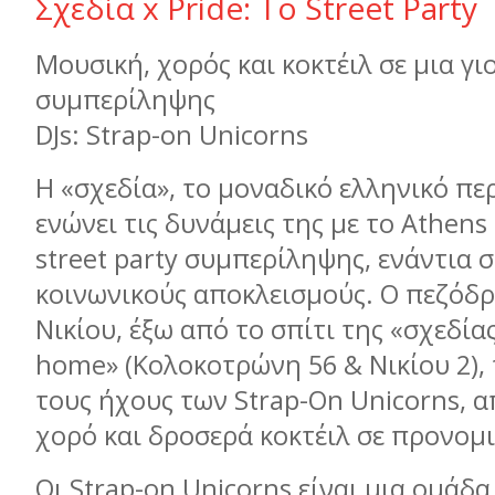
Σχεδία x Pride: Το Street Party
Μουσική, χορός και κοκτέιλ σε μια γι
συμπερίληψης
DJs: Strap-on Unicorns
Η «σχεδία», το μοναδικό ελληνικό πε
ενώνει τις δυνάμεις της με το Athens 
street party συμπερίληψης, ενάντια 
κοινωνικούς αποκλεισμούς. Ο πεζόδ
Νικίου, έξω από το σπίτι της «σχεδίας
home» (Κολοκοτρώνη 56 & Νικίου 2),
τους ήχους των Strap-On Unicorns, 
χορό και δροσερά κοκτέιλ σε προνομ
Οι Strap-on Unicorns είναι μια ομάδα