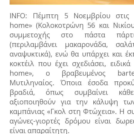
INFO: Πέμπτη 5 Νοεμβρίου στις 2
home» (Κολοκοτρώνη 56 και Νικίου
συμμετοχής στο πάστα πάρτ
(περιλαμβάνει μακαρονάδα, σαλά
αναψυκτικά), ενώ θα υπάρχει και έ
κοκτέιλ που έχει σχεδιάσει, ειδικά
home», o βραβευμένος barte
Μυτιληναίος. Όποια έσοδα προ
βραδιά, όπως συμβαίνει κάθ
αξιοποιηθούν για την κάλυψη τω
καμπάνιας «Γκολ στη Φτώχεια». Η σ
αγώνες-γιορτές δρόμου είναι δωρ
είναι απαραίτητη.