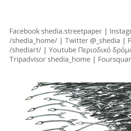
Facebook shedia.streetpaper | Insta
/shedia_home/ | Twitter @_shedia | P
/shediart/ | Youtube Περιοδικό δρόμ
Tripadvisor shedia_home | Foursqua