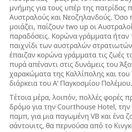
μνήμης για τους υπέρ της πατρίδας 
Αυστραλούς και Νεοζηλανδούς. Όσο 
μοιάζει, παίζουν two up οι Αυστραλοί
παραδόσεις. Κορώνα γράμματα ήταν
παιχνίδι των αυστραλών στρατιωτών
έπαιζαν κορώνα γράμματα τις ζωές τ
πυρά απέναντι στις δυνάμεις του Άξο
χαρακώματα της Καλλίπολης και του 
διάρκεια του Α’ Παγκοσμίου Πολέμου
Τέτοια μέρα, λοιπόν, πολλές φορές π
δρόμο για την Courthouse Hotel, τη
παμπ, για μια παγωμένη VB και ένα ζ
σάντουιτς, θα περνούσα από το Κινγκ