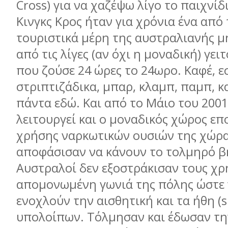
Cross) για να χαζέψω λίγο το παιχνίδι
Κινγκς Κρος ήταν για χρόνια ένα από 
τουριστικά μέρη της αυστραλιανής μ
από τις λίγες (αν όχι η μοναδική) γει
που ζούσε 24 ώρες το 24ωρο. Καφέ, ε
στριπτιζάδικα, μπαρ, κλαμπ, παμπ, κα
πάντα εδώ. Και από το Μάιο του 2001
λειτουργεί και ο μοναδικός χώρος ε
χρήσης ναρκωτικών ουσιών της χώρα
αποφάσισαν να κάνουν το τολμηρό β
Αυστραλοί δεν εξοστράκισαν τους χρ
απομονωμένη γωνιά της πόλης ώστε 
ενοχλούν την αισθητική και τα ήθη (s
υπολοίπων. Τόλμησαν και έδωσαν τη