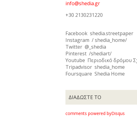
info@shedia.gr
+30 2130231220
Facebook shedia.streetpaper
Instagram / shedia_home/
Twitter @_shedia
Pinterest /shediart/
Youtube Περιοδικό δρόμου Σ
Tripadvisor shedia_home
Foursquare Shedia Home
ΔΙΑΔΩΣΤΕ ΤΟ
comments powered by
Disqus