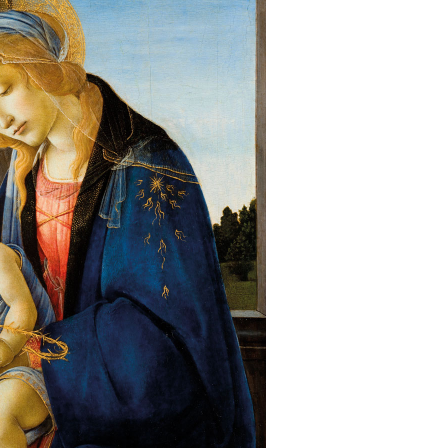
Μάρτι
Φεβρο
Ιανου
Δεκέμ
Νοέμβ
Οκτώβ
Σεπτέ
Αύγου
Ιούλι
Ιούλι
Μάιος
Απρίλ
Μάρτι
Φεβρο
Ιανου
Δεκέμ
Νοέμβ
Οκτώβ