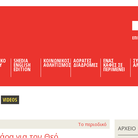
ΕΠ
ΙΚΟ
SHEDIA
ΚΟΙΝΩΝΙΚΟΣ
ΑΟΡΑΤΕΣ
ΕΝΑΣ
Σ
Υ
ENGLISH
ΑΘΛΗΤΙΣΜΟΣ
ΔΙΑΔΡΟΜΕΣ
ΚΑΦΕΣ ΣΕ
ΑΛ
EDITION
ΠΕΡΙΜΕΝΕΙ
VIDEOS
Το περιοδικό
ΑΡΧΕΙΟ
άρα για τον Θεό