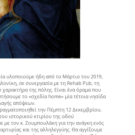
Σεπτέ
Αύγου
Ιούλι
Ιούνι
Απρίλ
Μάρτι
Φεβρο
Ιανου
Δεκέμ
Νοέμβ
ποία υλοποιούμε ήδη από το Μάρτιο του 2019,
λονίκη, σε συνεργασία με τη Rehab Pub, τη
Οκτώβ
 χαρακτήρα της πόλης. Είναι ένα όραμα που
Σεπτέ
αστήσουμε το «σχεδία home» μία τέτοια νησίδα
Αύγου
λλαγής απόψεων.
Ιούλι
ραγματοποιηθεί την Πέμπτη 12 Δεκεμβρίου,
Ιούνι
 του ιστορικού κτιρίου της οδού
Μάιος
 με τον κ. Ζουμπουλάκη για την ανάγκη ενός
Απρίλ
αρτυρίας και της αλληλεγγύης. Θα αγγίξουμε