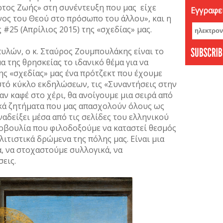
τος Ζωής» στη συνέντευξη που μας είχε
Εγγραφεί
Νοέμβ
νος του Θεού στο πρόσωπο του άλλου», και η
Οκτώβ
 #25 (Απρίλιος 2015) της «σχεδίας» μας.
Σεπτέ
Αύγου
υλών, ο κ. Σταύρος Ζουμπουλάκης είναι το
Ιούνι
 της θρησκείας το ιδανικό θέμα για να
της «σχεδίας» μας ένα πρότζεκτ που έχουμε
Μάιος
στό κύκλο εκδηλώσεων, τις «Συναντήσεις στην
Απρίλ
αν καφέ στο χέρι, θα ανοίγουμε μια σειρά από
Φεβρο
ικά ζητήματα που μας απασχολούν όλους ως
Ιανου
ναδείξει μέσα από τις σελίδες του ελληνικού
Δεκέμ
οβουλία που φιλοδοξούμε να καταστεί θεσμός
Νοέμβ
λιτιστικά δρώμενα της πόλης μας. Είναι μια
Οκτώβ
ά, να στοχαστούμε συλλογικά, να
Σεπτέ
σεις.
Αύγου
Ιούλι
Ιούνι
Μάιος
Απρίλ