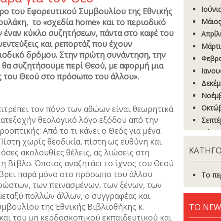
Ιούνι
ρο του Εφορευτικού Συμβουλίου της Εθνικής
ουλάκη, το «σχεδία home» και το περιοδικό
Μάιος
ν έναν κύκλο συζητήσεων, πάντα στο καφέ του
Απρίλ
νεντεύξεις και ρεπορτάζ που έχουν
Μάρτι
ριοδικό δρόμου. Στην πρώτη συνάντηση, την
Φεβρο
, θα συζητήσουμε περί Θεού, με αφορμή μια
Ιανου
ς του Θεού στο πρόσωπο του άλλου».
Δεκέμ
Νοέμβ
Οκτώβ
επιτρέπει τον πόνο των αθώων είναι θεωρητικά
κατεξοχήν θεολογικό λόγο εξόδου από την
Σεπτέ
ροοπτικής: Από το τι κάνει ο Θεός για μένα
Αύγου
 Πίστη χωρίς θεοδικία, πίστη ως ευθύνη και
Ιούνι
ΚΑΤΗΓΟ
 όσες ακολουθίες θέλεις, ας λιώσεις στη
Μάιος
τη Βίβλο. Όποιος αναζητάει το ίχνος του Θεού
Απρίλ
 βρει παρά μόνο στο πρόσωπο του άλλου
Το πε
Μάρτι
ρώστων, των πεινασμένων, των ξένων, των
Φεβρο
 μεταξύ πολλών άλλων, ο συγγραφέας και
μβουλίου της Εθνικής Βιβλιοθήκης κ.
ΤΟ NEW
Ιανου
και του μη κερδοσκοπικού εκπαιδευτικού και
Δεκέμ