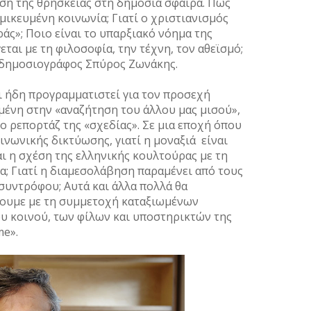
Μάρτι
έση της θρησκείας στη δημόσια σφαίρα. Πώς
μικευμένη κοινωνία; Γιατί ο χριστιανισμός
Φεβρο
άς»; Ποιο είναι το υπαρξιακό νόημα της
Ιανου
εται με τη φιλοσοφία, την τέχνη, τον αθεϊσμό;
Δεκέμ
 δημοσιογράφος Σπύρος Ζωνάκης.
Νοέμβ
Οκτώβ
ι ήδη προγραμματιστεί για τον προσεχή
Σεπτέ
ωμένη στην «αναζήτηση του άλλου μας μισού»,
Αύγου
 ρεπορτάζ της «σχεδίας». Σε μια εποχή όπου
ινωνικής δικτύωσης, γιατί η μοναξιά είναι
Ιούλι
αι η σχέση της ελληνικής κουλτούρας με τη
Ιούνι
α; Γιατί η διαμεσολάβηση παραμένει από τους
Μάιος
συντρόφου; Αυτά και άλλα πολλά θα
Απρίλ
ουμε με τη συμμετοχή καταξιωμένων
Μάρτι
ου κοινού, των φίλων και υποστηρικτών της
Φεβρο
me».
Ιανου
Δεκέμ
Νοέμβ
Οκτώβ