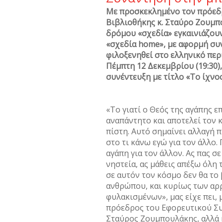
Με προσκεκλημένο τον πρόεδ
Βιβλιοθήκης κ. Σταύρο Ζουμπ
δρόμου «σχεδία» εγκαινιάζου
«σχεδία home», με αφορμή συ
φιλοξενηθεί στο ελληνικό πε
Πέμπτη 12 Δεκεμβρίου (19:30)
συνέντευξη με τίτλο «Το ίχνο
«Το γιατί ο Θεός της αγάπης 
αναπάντητο και αποτελεί τον 
πίστη. Αυτό σημαίνει αλλαγή π
στο τι κάνω εγώ για τον άλλο.
αγάπη για τον άλλον. Ας πας σε
νηστεία, ας μάθεις απέξω όλη 
σε αυτόν τον κόσμο δεν θα το
ανθρώπου, και κυρίως των αρ
φυλακισμένων», μας είχε πει,
πρόεδρος του Εφορευτικού Συ
Σταύρος Ζουμπουλάκης, αλλά 