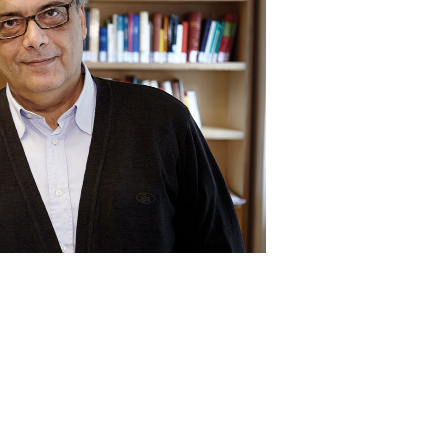
Σεπτέ
Αύγου
Ιούλι
Ιούνι
Μάιος
Απρίλ
Μάρτι
Φεβρο
Ιανου
Δεκέμ
Νοέμβ
Οκτώβ
Σεπτέ
Αύγου
Ιούλι
Ιούνι
Μάιος
Απρίλ