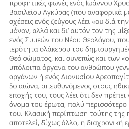
προφητικές φωνές ενός Ιωάννου Χρυ
Βασιλείου Αγκύρας (που αναφορικά με
σχέσεις ενός ζεύγους λέει «ου διά τη
μόνον, αλλά και δι’ αυτόν τον της μίξ
ενός Συμεών του Νέου Θεολόγου, που
ιερότητα ολάκερου του δημιουργημέ
Θεό σώματος, και συνεπώς και των «
υπόλοιπα όργανα του ανθρώπου γεν
οργάνων ή ενός Διονυσίου Αρεοπαγίτ
5ο αιώνα, απευθυνόμενος στους ηθικι
εποχής του, τους λέει ότι δεν πρέπε
όνομα του έρωτα, πολύ περισσότερο 
του. Κλασική περίπτωση τούτης της 
αποτελεί, δίχως άλλο, η διαχρονική 