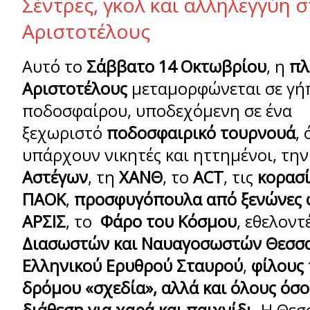
Σέντρες, γκολ και αλληλεγγύη 
Αριστοτέλους
Αυτό το
Σάββατο 14 Οκτωβρίου
, η
πλ
Αριστοτέλους
μεταμορφώνεται σε γή
ποδοσφαίρου, υποδεχόμενη σε ένα
ξεχωριστό
ποδοσφαιρικό τουρνουά
,
υπάρχουν νικητές και ηττημένοι, τη
Αστέγων
, τη
ΧΑΝΘ
, το
ACT
, τις
κορασί
ΠΑΟΚ
,
προσφυγόπουλα από ξενώνες φ
ΑΡΣΙΣ
, το
Φάρο του Κόσμου
, εθελοντ
Διασωστών και Ναυαγοσωστών Θεσσα
Ελληνικού Ερυθρού Σταυρού
,
φίλους 
δρόμου «σχεδία», αλλά και όλους όσ