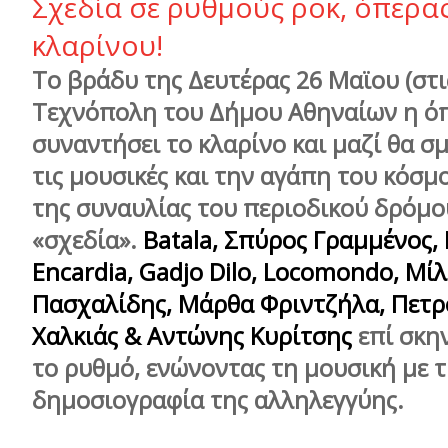
Σχεδία σε ρυθμούς ροκ, όπερας
κλαρίνου!
Το βράδυ της Δευτέρας 26 Μαϊου (στις
Τεχνόπολη του Δήμου Αθηναίων η ό
συναντήσει το κλαρίνο και μαζί θα σμ
τις μουσικές και την αγάπη του κόσμο
της συναυλίας του περιοδικού δρόμο
«σχεδία».
Batala, Σπύρος Γραμμένος, 
Encardia, Gadjo Dilo, Locomondo, Μί
Πασχαλίδης, Μάρθα Φριντζήλα, Πετ
Χαλκιάς & Αντώνης Κυρίτσης
επί σκη
το ρυθμό, ενώνοντας τη μουσική με 
δημοσιογραφία της αλληλεγγύης.