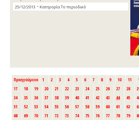
25/12/2013
Κατηγορία
Το περιοδικό
Προηγούμενο
1
2
3
4
5
6
7
8
9
10
11
17
18
19
20
21
22
23
24
25
26
27
28
2
34
35
36
37
38
39
40
41
42
43
44
45
4
51
52
53
54
55
56
57
58
59
60
61
62
6
68
69
70
71
72
73
74
75
76
77
78
79
8