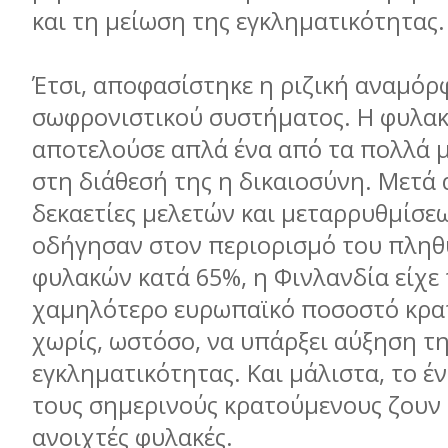
και τη µείωση της εγκληµατικότητας
Έτσι, αποφασίστηκε η ριζική αναµό
σωφρονιστικού συστήµατος. Η φυλακ
αποτελούσε απλά ένα από τα πολλά µ
στη διάθεσή της η δικαιοσύνη. Μετά 
δεκαετίες µελετών και µεταρρυθµίσε
οδήγησαν στον περιορισµό του πλη
φυλακών κατά 65%, η Φινλανδία είχε
χαµηλότερο ευρωπαϊκό ποσοστό κρα
χωρίς, ωστόσο, να υπάρξει αύξηση τ
εγκληµατικότητας. Και µάλιστα, το έ
τους σηµερινούς κρατούµενους ζουν 
ανοιχτές φυλακές.