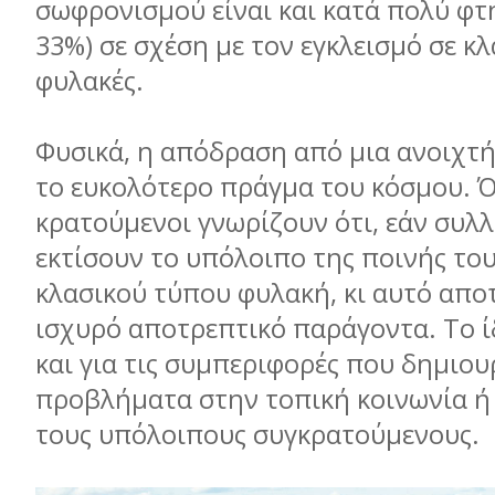
σωφρονισµού είναι και κατά πολύ φτ
33%) σε σχέση µε τον εγκλεισµό σε κ
φυλακές.
Φυσικά, η απόδραση από µια ανοιχτή
το ευκολότερο πράγµα του κόσµου. Ό
κρατούµενοι γνωρίζουν ότι, εάν συλ
εκτίσουν το υπόλοιπο της ποινής του
κλασικού τύπου φυλακή, κι αυτό αποτ
ισχυρό αποτρεπτικό παράγοντα. Το ί
και για τις συµπεριφορές που δηµιο
προβλήµατα στην τοπική κοινωνία ή 
τους υπόλοιπους συγκρατούµενους.