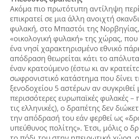
Ακόµα πιο πρωτότυπη αντίληψη περ
επικρατεί σε µια άλλη ανοιχτή σκανδ
φυλακή, στο Μπαστόι της Νορβηγίας
«οικολογική φυλακή» της χώρας, που 
ένα νησί χαρακτηρισµένο εθνικό πάρ
απόδραση θεωρείται κάτι το απόλυτα
έναν κρατούµενο (έστω κι αν κρατείτα
σωφρονιστικό κατάστηµα που δίνει 
ξενοδοχείου 5 αστέρων αν συγκριθεί µ
περισσότερες ευρωπαϊκές φυλακές –
τις ελληνικές), ο δραπέτης δεν διώκετ
την απόδρασή του εάν φερθεί ως «δρ
υπεύθυνος πολίτης». Έτσι, µόλις ο δ
το πόδι του στην ηπειρωτική χώρα, ο