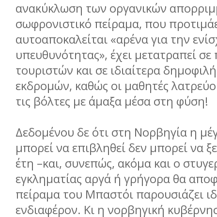
ανακύκλωση των οργανικών απορριµµ
σωφρονιστικό πείραµα, που προτιµάε
αυτοαποκαλείται «αρένα για την ενί
υπευθυνότητας», έχει µετατραπεί σε 
τουριστών και σε ιδιαίτερα δηµοφιλ
εκδροµών, καθώς οι µαθητές λατρεύο
τις βόλτες µε άµαξα µέσα στη φύση!
Δεδοµένου δε ότι στη Νορβηγία η µέ
µπορεί να επιβληθεί δεν µπορεί να ξ
έτη –και, συνεπώς, ακόµα και ο στυγ
εγκληµατίας αργά ή γρήγορα θα αποφ
πείραµα του Μπαστόι παρουσιάζει ιδ
ενδιαφέρον. Κι η νορβηγική κυβέρνη