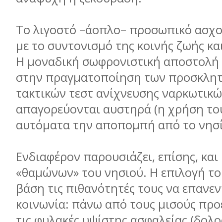
Το λιγοστό –άοπλο– προσωπικό ασχο
µε το συντονισµό της κοινής ζωής κα
Η µοναδική σωφρονιστική αποστολή 
στην πραγµατοποίηση των προσκλητ
τακτικών τεστ ανίχνευσης ναρκωτικώ
απαγορεύονται αυστηρά (η χρήση το
αυτόµατα την αποποµπή από το νησί
Ενδιαφέρον παρουσιάζει, επίσης, και
«θαµώνων» του νησιού. Η επιλογή του
βάση τις πιθανότητές τους να επανε
κοινωνία: πάνω από τους µισούς πρ
τις φυλακές υψίστης ασφαλείας (δολο