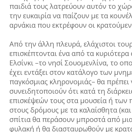
παιδιά τους λατρεύουν αυτόν το χώρ
την ευκαιρία να παίζουν µε τα κουνέλ
αρνάκια που εκτρέφουν οι κρατούµεν
Από την άλλη πλευρά, ελάχιστοι του
επισκέπτονται ένα από τα κυριότερα 
Ελσίνκι –το νησί Σουοµενλίνα, το οπ
έχει εντάξει στον κατάλογο των µνηµ
παγκόσµιας κληρονοµιάς– θα πρέπει 
συνειδητοποιούν ότι κατά τη διάρκει
επισκέψεών τους στα µουσεία ή των 
στους δρόµους µε τα καλαίσθητα (και
σπίτια θα περάσουν µπροστά από µι
φυλακή ή θα διασταυρωθούν µε κρατ