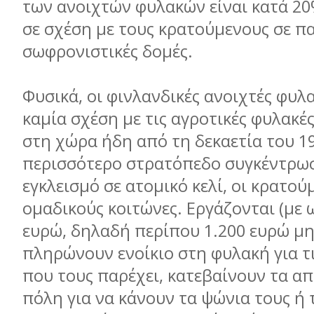
των ανοιχτών φυλακών είναι κατά 2
σε σχέση µε τους κρατούµενους σε π
σωφρονιστικές δοµές.
Φυσικά, οι φινλανδικές ανοιχτές φυλ
καµία σχέση µε τις αγροτικές φυλακ
στη χώρα ήδη από τη δεκαετία του 19
περισσότερο στρατόπεδο συγκέντρωση
εγκλεισµό σε ατοµικό κελί, οι κρατού
οµαδικούς κοιτώνες. Εργάζονται (µε 
ευρώ, δηλαδή περίπου 1.200 ευρώ µη
πληρώνουν ενοίκιο στη φυλακή για τ
που τους παρέχει, κατεβαίνουν τα α
πόλη για να κάνουν τα ψώνια τους ή 