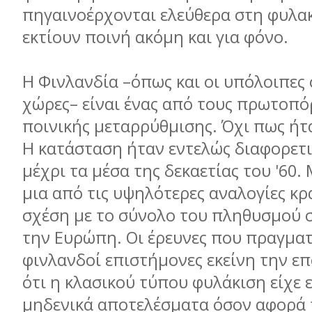
πηγαινοέρχονται ελεύθερα στη φυλα
εκτίουν ποινή ακόµη και για φόνο.
Η Φινλανδία –όπως και οι υπόλοιπες
χώρες– είναι ένας από τους πρωτοπό
ποινικής µεταρρύθµισης. Όχι πως ήτα
Η κατάσταση ήταν εντελώς διαφορετ
µέχρι τα µέσα της δεκαετίας του '60. 
µια από τις υψηλότερες αναλογίες κ
σχέση µε το σύνολο του πληθυσµού 
την Ευρώπη. Οι έρευνες που πραγµα
φινλανδοί επιστήµονες εκείνη την ε
ότι η κλασικού τύπου φυλάκιση είχε 
µηδενικά αποτελέσµατα όσον αφορά