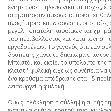
ενηµερώσει τηλεφωνικά τις αρχές, έτ
σταµατήσουν αµέσως οι άσκοπες θαλά
αναζήτησης και διάσωσης, οι οποίες
µεγάλη σπατάλη καυσίµων και χρηµ
του περιβάλλοντος και καταπόνηση 
εργαζοµένων. Το γεγονός ότι, εάν συ
δραπέτης χάνει το δικαίωµα επιστρο
Μπαστόι και εκτίει το υπόλοιπο της 
κλειστή φυλακή είχε ως συνέπεια να
ένα κρούσµα απόδρασης στα 15 περί
λειτουργεί η φυλακή.
Όµως, ολόκληρη η σύλληψη αυτής τη
εντυπωσιακή: οι κρατούµενοι κυκλο