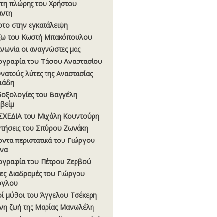
 τη πλώρης του Χρήστου
άντη
οτο στην εγκατάλειψη
ζω του Κωστή Μπακόπουλου
ινωνία οι αναγνώστες μας
ογραφία του Τάσου Αναστασίου
υνατούς λύτες της Αναστασίας
σιάδη
οξολογίες του Βαγγέλη
βείμ
ΧΕΔΙΑ του Μιχάλη Κουντούρη
τήσεις του Σπύρου Ζωνάκη
οντα περιστατικά του Γιώργου
να
ογραφία του Πέτρου Ζερβού
ες Διαδρομές του Γιώργου
όγλου
οί µύθοι του Άγγελου Τσέκερη
νη ζωή της Μαρίας Μανωλέλη