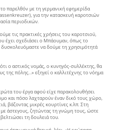
ά το παρελθόν µε τη γερµανική εφηµερίδα
ssenkreuzer), για την κατασκευή καροτσιών
τασία περιοδικών.
τούµε τις πρακτικές χρήσεις του καροτσιού,
που έχει σχεδιάσει ο Μπάουµαν, όπως το
), δυσκολευόµαστε να δούµε τη χρησιµότητά
ότι ο αστικός νοµάς, ο κυνηγός-συλλέκτης, θα
ς της πόλης…» εξηγεί ο καλλιτέχνης το νόηµα
ρώτα του έργα αφού είχε παρακολουθήσει
όµο και πόσο λαχταρούν έναν δικό τους χώρο,
ιά, βάζοντας µικρές κουρτίνες κ.λπ. Στη
ι µε άστεγους, ζητώντας τη γνώµη τους, ώστε
α βελτιώσει τη δουλειά του.