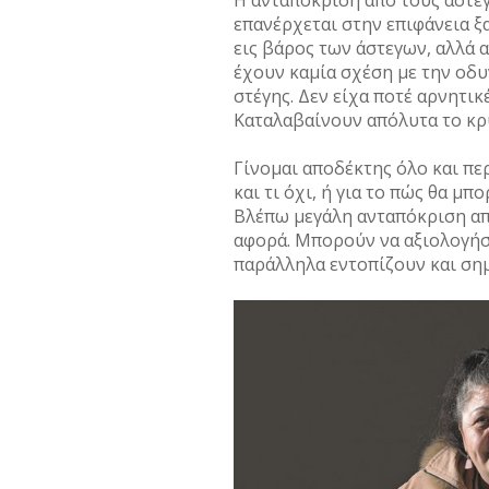
Η ανταπόκριση από τους άστεγ
επανέρχεται στην επιφάνεια ξ
εις βάρος των άστεγων, αλλά 
έχουν καµία σχέση µε την οδ
στέγης. Δεν είχα ποτέ αρνητικ
Καταλαβαίνουν απόλυτα το κρ
Γίνοµαι αποδέκτης όλο και πε
και τι όχι, ή για το πώς θα µ
Βλέπω µεγάλη ανταπόκριση απ
αφορά. Μπορούν να αξιολογήσο
παράλληλα εντοπίζουν και σηµε