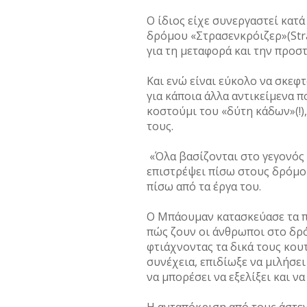
Ο ίδιος είχε συνεργαστεί κατ
δρόµου «Στρασενκρόιζερ»(Stra
για τη µεταφορά και την προσ
Και ενώ είναι εύκολο να σκεφ
για κάποια άλλα αντικείµενα 
κοστούµι του «δύτη κάδων»(!
τους.
«Όλα βασίζονται στο γεγονός 
επιστρέψει πίσω στους δρόµου
πίσω από τα έργα του.
Ο Μπάουµαν κατασκεύασε τα π
πώς ζουν οι άνθρωποι στο δρ
φτιάχνοντας τα δικά τους κουτ
συνέχεια, επιδίωξε να µιλήσε
να µπορέσει να εξελίξει και ν