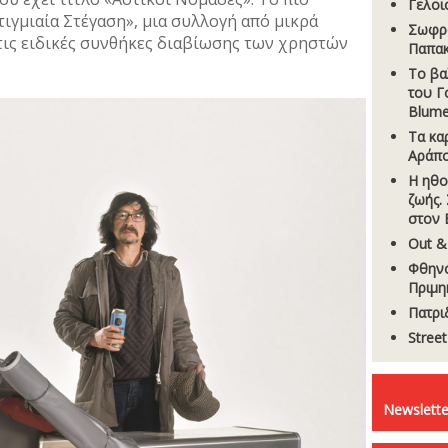
Γελοι
τιγµιαία Στέγαση», µια συλλογή από µικρά
Σωφρο
τις ειδικές συνθήκες διαβίωσης των χρηστών
Παπα
Το βα
του Γ
Blume
Τα κα
Αράπ
Η ηθο
ζωής.
στον 
Out &
Φθηνό
Πριμη
Πατρι
Stree
Newslette