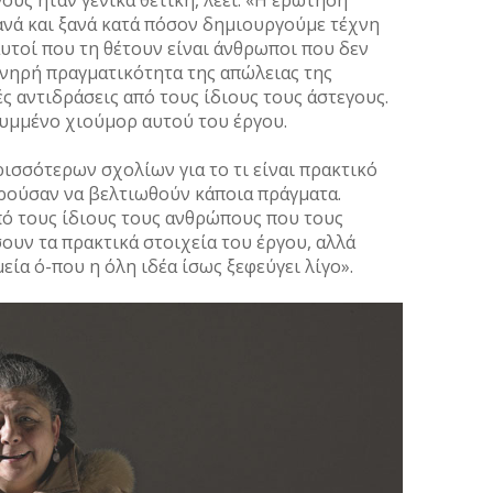
ους ήταν γενικά θετική, λέει. «Η ερώτηση
ανά και ξανά κατά πόσον δηµιουργούµε τέχνη
αυτοί που τη θέτουν είναι άνθρωποι που δεν
υνηρή πραγµατικότητα της απώλειας της
ές αντιδράσεις από τους ίδιους τους άστεγους.
υµµένο χιούµορ αυτού του έργου.
ρισσότερων σχολίων για το τι είναι πρακτικό
πορούσαν να βελτιωθούν κάποια πράγµατα.
ό τους ίδιους τους ανθρώπους που τους
υν τα πρακτικά στοιχεία του έργου, αλλά
ία ό-που η όλη ιδέα ίσως ξεφεύγει λίγο».