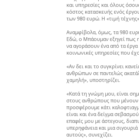
και υπηρεσίες και όλους όσου
κόστος κατασκευής ενός έργο
των 980 ευρώ. Η «τιµή τέχνης»
Αναµφίβολα, όµως, τα 980 ευρ
Εδώ, ο Μπάουµαν εξηγεί πως η 
να αγοράσουν ένα από τα έργα 
κοινωνικές υπηρεσίες που έχο
«Αν δει και το συγκρίνει κανεί
ανθρώπων σε παντελώς ακατάλλ
χαµηλή», υποστηρίζει.
«Κατά τη γνώµη µου, είναι ση
στους ανθρώπους που µένουν σ
προσφέρουµε κάτι καλοφτιαγµέ
είναι και ένα δείγµα σεβασµού
επαφές µου µε άστεγους, διαπ
υπερηφάνεια και µια σιγουριά 
αυτούς», συνεχίζει.