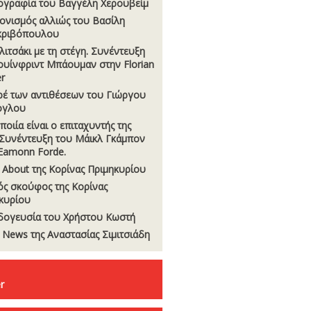
ογραφία του Βαγγέλη Χερουβείμ
νισμός αλλιώς του Βασίλη
κριβόπουλου
λιτσάκι με τη στέγη. Συνέντευξη
ουίνφριντ Μπάουμαν στην Florian
r
ρέ των αντιθέσεων του Γιώργου
ογλου
ποιία είναι ο επιταχυντής της
 Συνέντευξη του Μάικλ Γκάμπον
Eamonn Forde.
 About της Κορίνας Πριμηκυρίου
ς σκούφος της Κορίνας
κυρίου
δογευσία του Χρήστου Κωστή
t News της Αναστασίας Σιµιτσιάδη
r