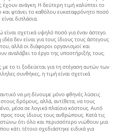
ς έχουν ανάγκη. Η δεύτερη τιµή καλύπτει το
υ και φτάνει το καθόλου ευκαταφρόνητο ποσό
 είναι διπλάσια.
ώ είναι σχετικά υψηλό ποσό για έναν άστεγο.
ιδέα δεν είναι για τους ίδιους τους άστεγους
του, αλλά οι διάφοροι οργανισµοί και
υν αναλάβει το έργο της υποστήριξής τους.
ς µε το τι ξοδεύεται για τη στέγαση αυτών των
ηλες συνθήκες, η τιµή είναι σχετικά
µαντικό να µη δίνουµε µόνο φθηνές λύσεις
τους δρόµους, αλλά, αντίθετα, να τους
νο, µέσα σε λογικά πλαίσια κόστους. Αυτό
 προς τους ίδιους τους ανθρώπους. Κατά τις
ιστώνω ότι όλο και περισσότερο νιώθουν µια
που κάτι τέτοιο σχεδιάστηκε ειδικά για