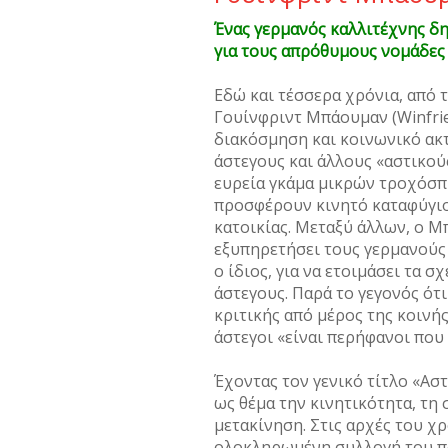
Ένας γερµανός καλλιτέχνης δ
για τους απρόθυµους νοµάδες
Eδώ και τέσσερα χρόνια, από τ
Γουίνφριντ Μπάουµαν (Winfrie
διακόσµηση και κοινωνικό ακτ
άστεγους και άλλους «αστικού
ευρεία γκάµα µικρών τροχόσπι
προσφέρουν κινητό καταφύγιο
κατοικίας. Μεταξύ άλλων, ο Μ
εξυπηρετήσει τους γερµανού
ο ίδιος, για να ετοιµάσει τα
άστεγους. Παρά το γεγονός ότι
κριτικής από µέρος της κοινή
άστεγοι «είναι περήφανοι που 
Έχοντας τον γενικό τίτλο «Ασ
ως θέµα την κινητικότητα, τη 
µετακίνηση. Στις αρχές του χ
ολοκληρωµένη συλλογή του που