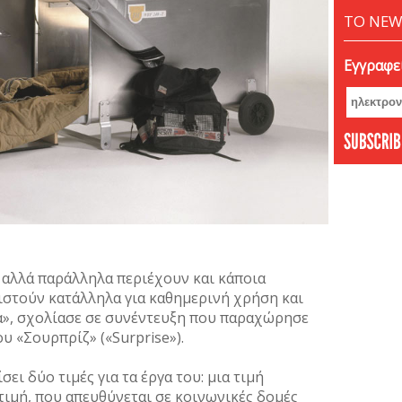
ΤΟ NEW
Εγγραφεί
 αλλά παράλληλα περιέχουν και κάποια
θιστούν κατάλληλα για καθηµερινή χρήση και
ία», σχολίασε σε συνέντευξη που παραχώρησε
υ «Σουρπρίζ» («Surprise»).
ι δύο τιµές για τα έργα του: µια τιµή
 τιµή, που απευθύνεται σε κοινωνικές δοµές