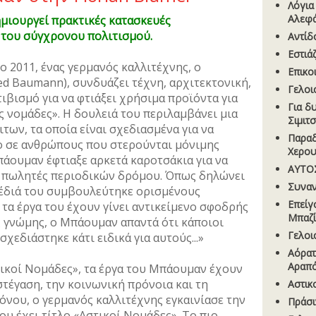
Λόγια
Αλεφ
ηµιουργεί πρακτικές κατασκευές
 του σύγχρονου πολιτισµού.
Αντίδ
Εστιά
ο 2011, ένας γερµανός καλλιτέχνης, ο
Επικο
d Baumann), συνδυάζει τέχνη, αρχιτεκτονική,
Γελοι
ιβισµό για να φτιάξει χρήσιµα προϊόντα για
Για δ
ς νοµάδες». Η δουλειά του περιλαµβάνει µια
Σιµιτ
των, τα οποία είναι σχεδιασµένα για να
Παραδ
 σε ανθρώπους που στερούνται µόνιµης
Χερου
πάουµαν έφτιαξε αρκετά καροτσάκια για να
ΑΥΤΟΣ
ς πωλητές περιοδικών δρόµου. Όπως δηλώνει
Συναν
 σχέδιά του συµβουλεύτηκε ορισµένους
Επείγ
 τα έργα του έχουν γίνει αντικείµενο σφοδρής
Μπαζί
ς γνώµης, ο Μπάουµαν απαντά ότι κάποιοι
Γελοι
σχεδιάστηκε κάτι ειδικά για αυτούς...»
Αόρατ
Αραπ
τικοί Νοµάδες», τα έργα του Μπάουµαν έχουν
στέγαση, την κοινωνική πρόνοια και τη
Aστικ
ρόνου, ο γερµανός καλλιτέχνης εγκαινίασε την
Πράσι
 έχει τίτλο «Αστικοί Νοµάδες». Το πιο