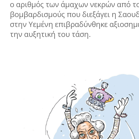
ο αριθµός των άµαχων νεκρών από τ
βοµβαρδισµούς που διεξάγει η Σαου
στην Υεµένη επιβραδύνθηκε αξιοσηµ
την αυξητική του τάση.