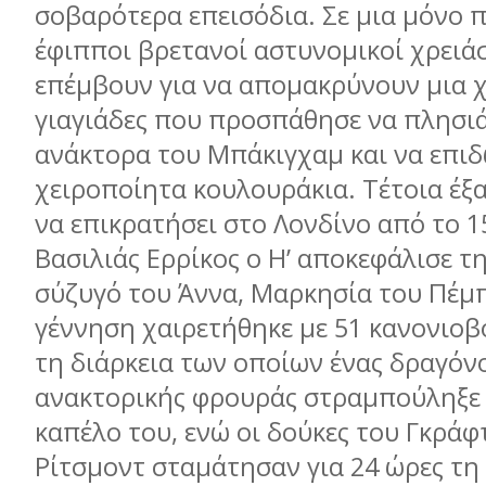
σοβαρότερα επεισόδια. Σε µια µόνο 
έφιπποι βρετανοί αστυνοµικοί χρειά
επέµβουν για να αποµακρύνουν µια 
γιαγιάδες που προσπάθησε να πλησιά
ανάκτορα του Μπάκιγχαµ και να επιδ
χειροποίητα κουλουράκια. Τέτοια έξ
να επικρατήσει στο Λονδίνο από το 1
Βασιλιάς Ερρίκος ο Η’ αποκεφάλισε τ
σύζυγό του Άννα, Μαρκησία του Πέµ
γέννηση χαιρετήθηκε µε 51 κανονιοβ
τη διάρκεια των οποίων ένας δραγόν
ανακτορικής φρουράς στραµπούληξε 
καπέλο του, ενώ οι δούκες του Γκράφ
Ρίτσµοντ σταµάτησαν για 24 ώρες τη