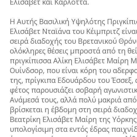
Ελισάβετ και Καρλόττα.
Η Αυτής Βασιλική Υψηλότης Πριγκίπ
Ελισάβετ Νταϊάνα του Κέιµπριτζ είνα
σειρά διαδοχής του Βρετανικού Θρόν
ολόκληρες θέσεις µπροστά από τη θεί
πριγκίπισσα Αλίκη Ελισάβετ Μαίρη 
Ουίνδσορ, που είναι κόρη του αδερ
της, πρίγκιπα Εδουάρδου του Έσσεξ, 
φέτος παρουσιάζει σοβαρή αγωνιστι
Ανάµεσά τους, αλλά πολύ µακριά από 
βρίσκεται η έβδοµη στη σειρά διαδο
Βεατρίκη Ελισάβετ Μαίρη της Υόρκης,
υπολογίσιµη στα εντός έδρας παιχνίδ