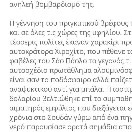
ανηλεή βοµβαρδισµό της.
Η γέννηση του πριγκιπικού βρέφους
και σε όλες τις χώρες της υφηλίου. Σ
τέσσερις πολίτες έκαναν χαρακίρι πρ
αυτοκράτορα Χιροχίτο, που πέθανε το
φαβέλες του Σάο Πάολο το γεγονός τ
αυτοσχέδιο πρωτάθληµα αλουµινόσφ
είναι σαν το ποδόσφαιρο αλλά παίζετ
αναψυκτικού αντί για µπάλα. Η ισοτι
δολαρίου βελτιώθηκε επί το συµπαθη
αιµατηρός εµφύλιος που διεξάγεται ε
χρόνια στο Σουδάν γύρω από ένα πηγ
νερό παρουσίασε ορατά σηµάδια απο