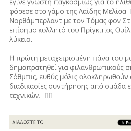
έγινε γνωστή παγκοσµίως για το ηλίθ
φόρεσε στο γάµο της Λαίδης Μελίσα Τ
Νορθάµπερλαντ µε τον Τόµας φον Στ
επίσηµο κολλητό του Πρίγκιπος Ουίλ
λύκειο.
Η πρώτη µεταχειρισµένη πάνα του µ
δηµοπρατηθεί για φιλανθρωπικούς 
Σόθµπις, ευθύς µόλις ολοκληρωθούν 
διαδικασίες συντήρησης από οµάδα 
τεχνικών. 
ΔΙΑΔΩΣΤΕ ΤΟ