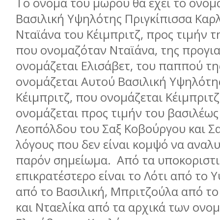
Το όνοµα του µωρού θα έχει το όνοµ
Βασιλική Υψηλότης Πριγκίπισσα Καρ
Νταϊάνα του Κέιµπριτζ, προς τιµήν τη
που ονοµαζόταν Νταϊάνα, της προγια
ονοµάζεται Ελισάβετ, του παππού τη
ονοµάζεται Αυτού Βασιλική Υψηλότης
Κέιµπριτζ, που ονοµάζεται Κέιµπριτ
ονοµάζεται προς τιµήν του βασιλέως
Λεοπόλδου του Σαξ Κοβούργου και Σα
λόγους που δεν είναι κοµψό να αναλ
παρόν σηµείωµα. Από τα υποκοριστι
επικρατέστερο είναι το Λότι από το 
από το Βασιλική, Μπριτζούλα από τ
και Νταελίκα από τα αρχικά των ονο