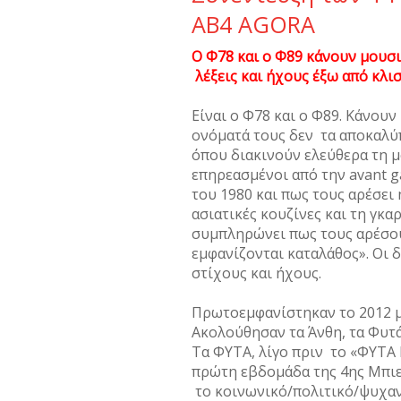
AB4 AGORA
Ο Φ78 και ο Φ89 κάνουν μουσ
λέξεις και ήχους έξω από κλι
Είναι ο Φ78 και ο Φ89. Κάνουν
ονόματά τους δεν τα αποκαλύπ
όπου διακινούν ελεύθερα τη μ
επηρεασμένοι από την avant g
του 1980 και πως τους αρέσει
ασιατικές κουζίνες και τη γκα
συμπληρώνει πως τους αρέσου
εμφανίζονται καταλάθος». Οι 
στίχους και ήχους.
Πρωτοεμφανίστηκαν το 2012 με
Ακολούθησαν τα Άνθη, τα Φυτά
Τα ΦΥΤΑ, λίγο πριν το «ΦΥΤΑ 
πρώτη εβδομάδα της 4ης Μπιε
το κοινωνικό/πολιτικό/ψυχαν