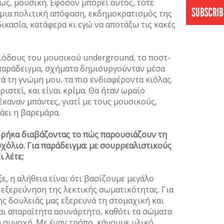
τως, μουσική. Εφόσον μπορεί αυτός, τότε
 μια πολιτική απόφαση, εκδημοκρατισμός της
ικασία, κατάφερα κι εγώ να αποτάξω τις κακές
ριόδους του μουσικού underground, το ποστ-
 παράδειγμα, σχήματα δημιουργούνταν μέσα
ά τη γνώμη μου, τα πιο ενδιαφέροντα κιόλας.
ιστεί, και είναι κρίμα. Θα ήταν ωραίο
 έκαναν μπάντες, γιατί με τους μουσικούς,
φάει η βαρεμάρα.
υ βρήκα διαβάζοντας το πώς παρουσιάζουν τη
σχόλιο. Για παράδειγμα: με σουρρεαλιστικούς
ι λέτε;
αξε, η αλήθεια είναι ότι βασίζουμε μεγάλο
 εξερεύνηση της λεκτικής σωματικότητας. Για
ης δουλειάς μας εξερευνά τη στομαχική και
ναι απαραίτητα ασυνάρτητο, καθότι τα σώματα
 συνοχή. Με έναν τρόπο, κάνουμε υλικό