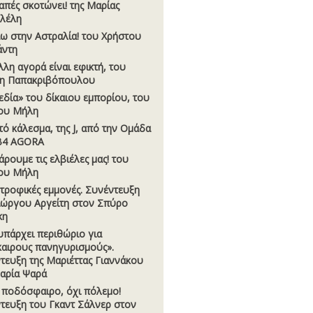
απές σκοτώνει! της Μαρίας
λέλη
ω στην Αστραλία! του Χρήστου
άντη
λλη αγορά είναι εφικτή, του
η Παπακριβόπουλου
εδία» του δίκαιου εµπορίου, του
ου Μήλη
τό κάλεσµα, της J, από την Οµάδα
B4 AGORA
ρουµε τις ελβιέλες µας! του
ου Μήλη
τροφικές εµµονές. Συνέντευξη
ιώργου Αργείτη στον Σπύρο
κη
υπάρχει περιθώριο για
αιρους πανηγυρισµούς».
τευξη της Μαριέττας Γιαννάκου
αρία Ψαρά
 ποδόσφαιρο, όχι πόλεµο!
τευξη του Γκαντ Σάλνερ στον