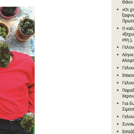
Θάνο
«Οι χ
ξαφνι
Πρωτ
Ο καλλ
«ξεχω
στη J
Γελοι
Λόγια
Αλεφ
Γελοι
Επικο
Γελοι
Παραδ
Χερου
Για δ
Σιµιτ
Γελοι
Συναν
Εστιά