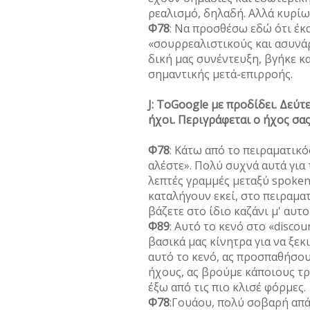
ρεαλισμό, δηλαδή. Αλλά κυρίω
Φ78
: Να προσθέσω εδώ ότι έκα
«σουρρεαλιστικούς και ασυνάρ
δική μας συνέντευξη, βγήκε κ
σημαντικής μετά-επιρροής.
J: ΤοGoogle με προδίδει. Δεύτ
ήχοι. Περιγράφεται ο ήχος σας
Φ78
: Κάτω από το πειραματικός
αλέστε». Πολύ συχνά αυτά για 
λεπτές γραμμές μεταξύ spoken
καταλήγουν εκεί, στο πειραμα
βάζετε στο ίδιο καζάνι μ' αυτ
Φ89
: Αυτό το κενό στο «discou
βασικά μας κίνητρα για να ξεκ
αυτό το κενό, ας προσπαθήσου
ήχους, ας βρούμε κάποιους τρ
έξω από τις πιο κλισέ φόρμες.
Φ78
:Γουάου, πολύ σοβαρή απ