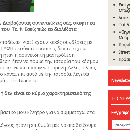
Επείγ
Μπαζί
Aστικ
ΤΑ; Διαβάζοντας συνεντεύξεις σας, σκέφτηκα
Out &
του: Tα Φ. Εσείς πώς το διαλέξατε;
Φθηνό
Μαύρ
 «ποδανά», γιατί έχουν κακές συνδέσεις με
Πατρι
 ΤΑΦΗ ακούγεται σούπερ, δεν το είχαμε
Stree
υτή ήταν η ασυνείδητη μας πρόθεση.
Πρόσω
όθεση ήταν να πούμε την ιστορία του κόσμου
οπτική γωνία παραγνωρισμένη. Αλλά, τελικά,
το κάναμε κι αυτό με την ιστορία, λέγεται
άτι της Bianella.
Newslette
ή δεν είναι το κύριο χαρακτηριστικό της
ΤΟ NEW
ο βασικό μου κίνητρο για να συμμετέχω στα
Εγγραφεί
λόγους ήταν η επιθυμία μας να αποδείξουμε