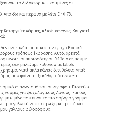
ό ξεκινάω το διδακτορικώ, κομμένες οι
. Από δω και πέρα να με λέτε Dr Φ78,
: Καταργείτε νόρμες, κλισέ, κανόνες; Και γιατί
κό;
 δεν ανακαλύπτουμε και τον τροχό.Βασικά,
άφορους τρόπους έκφρασης. Αυτό, αρκετά
αποφεύγουν οι περισσότεροι. Βέβαια ας πούμε
 εμείς δεν μπλέξαμε καθόλου με labels
χρήσιμο, γιατί απλά κάνεις ό,τι θέλεις. Άπαξ
όροι, μου φαίνεται ξεκάθαρο ότι δεν θα
κονομικό αναγωγισμό του συντρόφου. Πιστεύω
ις νόρμες για ψυχολογικούς λόγους και σας
ρ με ωμέγα που είναι το πιο σοβαρό γράμμα!
νει μια γαλλική νότα στη λέξη και με φέρνει
 μου γάλλους φιλοσόφους.