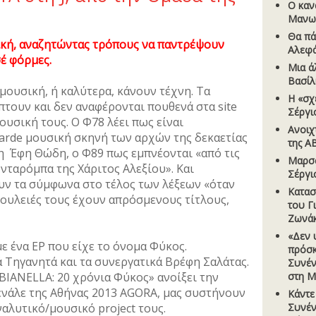
Ο καν
Μανω
Θα πά
ική, αναζητώντας τρόπους να παντρέψουν
Αλεφ
σέ φόρμες.
Μια ά
Βασίλ
 μουσική, ή καλύτερα, κάνουν τέχνη. Τα
Η «σχ
τουν και δεν αναφέρονται πουθενά στα site
Σέργι
ουσική τους. Ο Φ78 λέει πως είναι
Ανοιχ
arde μουσική σκηνή των αρχών της δεκαετίας
της A
 η Έφη Θώδη, ο Φ89 πως εμπνέονται «από τις
Μαρσά
ρνταρόμπα της Χάριτος Αλεξίου». Και
Σέργι
ν τα σύμφωνα στο τέλος των λέξεων «όταν
Κατασ
δουλειές τους έχουν απρόσμενους τίτλους,
του Γ
Ζωνά
«Δεν 
 ένα EP που είχε το όνομα Φύκος.
πρόσκ
 Τηγανητά και τα συνεργατικά Βρέφη Σαλάτας.
Συνέν
BIANELLA: 20 χρόνια Φύκος» ανοίξει την
στη Μ
νάλε της Αθήνας 2013 AGORA, μας συστήνουν
Κάντε
αλυτικό/μουσικό project τους.
Συνέν