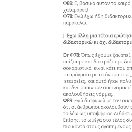
Φ89
: Ε, βασικά αυτόν το καιρ
χαζαμάρες!
Φ78
: Εγώ έχω ήδη διδακτορικώ
παρακαλώ.
J: Έχω άλλη μια τέτοια ερώτηση
διδακτορικώ κι όχι διδακτορι
Dr Φ78
: Όπως έχουμε ξαναπεί,
παίζουμε και δοκιμάζουμε δι
σοκαριστικά, είναι κάτι που 
τα πράγματα με το όνομα τους,
εταιρείες, και αυτό ήταν πολύ 
και δνε μπαίνουν οικονομικοί 
ακολουθήσεις νόρμες.
Φ89
: Εγώ διαφωνώ με τον οι
ότι οι άνθρωποι ακολουθούν τ
το λέω ως υποψήφιος Διδάκτω
Επίσης, το ωμέγα στο τέλος δί
πιο κοντά στους αγαπημένους