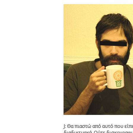
J: Θα πιαστώ από αυτό που είπ
διαδικτυακά. Ούτε δισκογραφικ