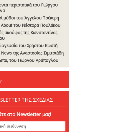
οντα περιστατικά του Γιώργου
να
οί µύθοι του Άγγελου Τσέκερη
 About του Νέστορα Πουλάκου
ς σκούφος της Κωνσταντίνας
ου
δογευσία του Χρήστου Κωστή
t News της Αναστασίας Σιµιτσιάδη
πα, του Γιώργου Αράπογλου
r
SLETTER ΤΗΣ ΣΧΕΔΙΑΣ
τε στο Newsletter μας!