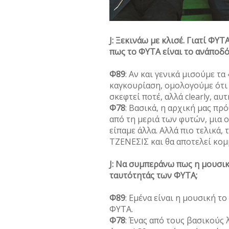
J: Ξεκινάω με κλισέ. Γιατί ΦΥ
πως το ΦΥΤΑ είναι το ανάποδό 
Φ89
: Αν και γενικά μισούμε τα
καγκουρίαση, ομολογούμε ότι
σκεφτεί ποτέ, αλλά clearly, α
Φ78
: Βασικά, η αρχική μας πρ
από τη μεριά των φυτών, μια 
είπαμε άλλα. Αλλά πιο τελικά, 
ΤΖΕΝΕΣΙΣ και θα αποτελεί κομμ
J: Να συμπεράνω πως η μουσικ
ταυτότητάς των ΦΥΤΑ;
Φ89
: Εμένα είναι η μουσική τ
ΦΥΤΑ.
Φ78
: Ένας από τους βασικούς 