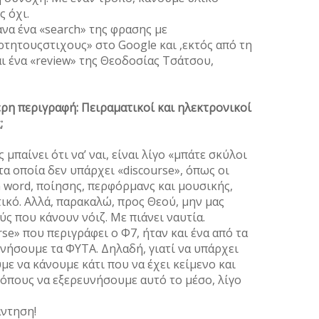
ς όχι.
να ένα «search» της φρασης με
τητουςστιχους» στο Google και ,εκτός από τη
αι ένα «review» της Θεοδοσίας Τσάτσου,
ερη περιγραφή: Πειραματικοί και ηλεκτρονικοί
;
 μπαίνει ότι να’ ναι, είναι λίγο «μπάτε σκύλοι
τα οποία δεν υπάρχει «discourse», όπως οι
 word, ποίησης, περφόρμανς και μουσικής,
τικό. Αλλά, παρακαλώ, προς Θεού, μην μας
ούς που κάνουν νόιζ. Με πιάνει ναυτία.
rse» που περιγράφει o Φ7, ήταν και ένα από τα
ινήσουμε τα ΦΥΤΑ. Δηλαδή, γιατί να υπάρχει
με να κάνουμε κάτι που να έχει κείμενο και
όπους να εξερευνήσουμε αυτό το μέσο, λίγο
άντηση!