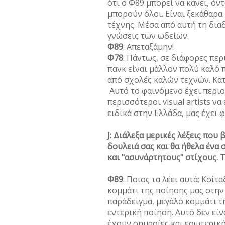
ότι ο Φ89 μπορεί να κάνει, όν
μπορούν όλοι. Είναι ξεκάθαρα
τέχνης. Μέσα από αυτή τη διαδ
γνώσεις των ωδείων.
Φ89
: Απεταξάμην!
Φ78
: Πάντως, σε διάφορες πε
πανκ είναι μάλλον πολύ καλό
από σχολές καλών τεχνών. Κατ
Αυτό το φαινόμενο έχει περιορ
περισσότεροι visual artists να
ειδικά στην Ελλάδα, μας έχει 
J: Διάλεξα μερικές λέξεις πο
δουλειά σας και θα ήθελα ένα 
και "ασυνάρτητους" στίχους. Τ
Φ89
: Ποιος τα λέει αυτά; Κοίτ
κομμάτι της ποίησης μας στην
παράδειγμα, μεγάλο κομμάτι τ
εντερική ποίηση. Αυτό δεν εί
έχουν σημασίες και εσωτερική