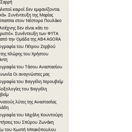
 Σαρρή
αλεποί καιροί δεν εµφανίζονται
κά». Συνέντευξη της Μαρίας
όπαππα στον Νέστορα Πουλάκο
ιτέχνης δεν είναι κάτι το
ριστό». Συνέντευξη των ΦΥΤΑ
, από την Οµάδα της AB4 AGORA
ογραφία του Πέτρου Ζερβού
 της πλώρης του Χρήστου
άντη
ογραφία του Τάσου Αναστασίου
ινωνία Οι αναγνώστες µας
ογραφία του Βαγγέλη Χερουβείµ
οξολογίες του Βαγγέλη
βείµ
υνατούς λύτες της Αναστασίας
σιάδη
ογραφία του Μιχάλη Κουντούρη
τήσεις του Σπύρου Ζωνάκη
ζω του Κωστή Μπακόπουλου